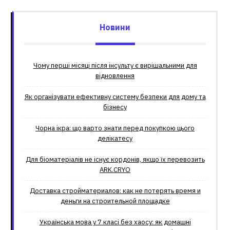
Новини
Чому перші місяці після інсульту є вирішальними для
відновлення
Як організувати ефективну систему безпеки для дому та
бізнесу
Чорна ікра: що варто знати перед покупкою цього
делікатесу
Для біоматеріалів не існує кордонів, якщо їх перевозить
ARK.CRYO
Доставка стройматериалов: как не потерять время и
деньги на строительной площадке
Українська мова у 7 класі без хаосу: як домашні