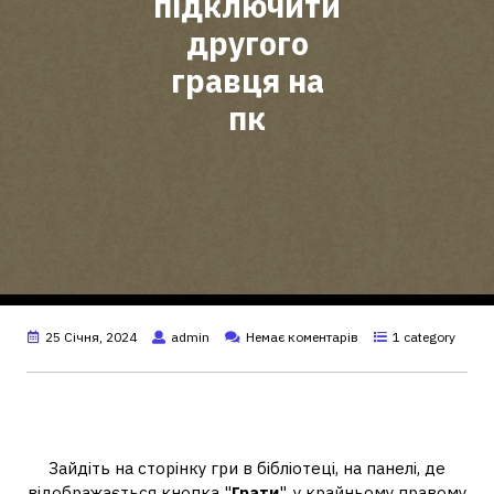
підключити
другого
гравця на
пк
25 Січня, 2024
admin
Немає коментарів
1 category
Як грати вдвох у Unravel Two на
одному комп'ютері?
Зайдіть на сторінку гри в бібліотеці, на панелі, де
відображається кнопка "
Грати
", у крайньому правому