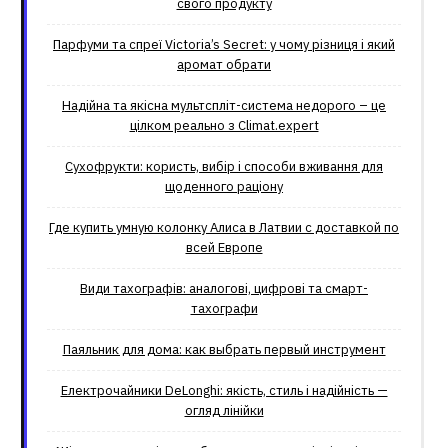
свого продукту
Парфуми та спреї Victoria’s Secret: у чому різниця і який
аромат обрати
Надійна та якісна мультспліт-система недорого – це
цілком реально з Climat.еxpert
Сухофрукти: користь, вибір і способи вживання для
щоденного раціону
Где купить умную колонку Алиса в Латвии с доставкой по
всей Европе
Види тахографів: аналогові, цифрові та смарт-
тахографи
Паяльник для дома: как выбрать первый инструмент
Електрочайники DeLonghi: якість, стиль і надійність —
огляд лінійки