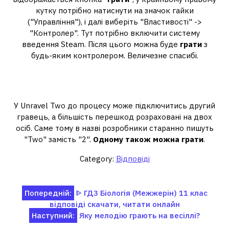
кутку потрібно натиснути на значок гайки
("Управління"), і далі виберіть "Властивості" ->
"Контролер". Тут потрібно включити систему
введення Steam. Після цього можна буде
грати
з
будь-яким контролером. Величезне спасибі.
Чи можна грати у Unravel Two на
одному ПК?
У Unravel Two до процесу може підключитись другий
гравець, а більшість перешкод розраховані на двох
осіб. Саме тому в назві розробники старанно пишуть
"Two" замість "2".
Одному також можна грати
.
Category:
Відповіді
Навігація
Попередній:
ᐈ ГДЗ Біологія (Межжерін) 11 клас
відповіді скачати, читати онлайн
записів
Наступний:
Яку мелодію грають на весіллі?