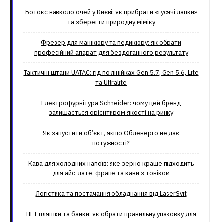
Ботокс навколо очей у Києві: як прибрати «гусячі лапки»
та зберегти природну міміку
Фрезер для манікюру та педикюру: як обрати
професійний апарат для бездоганного результату
Тактичні штани UATAC: гід по лінійках Gen 5.7, Gen 5.6, Lite
та Ultralite
Електрофурнітура Schneider: чому цей бренд
залишається орієнтиром якості на ринку
Як запустити об’єкт, якщо Обленерго не дає
потужності?
Кава для холодних напоїв: яке зерно краще підходить
для айс-лате, фрапе та кави з тоніком
Логістика та постачання обладнання від LaserSvit
ПЕТ пляшки та банки: як обрати правильну упаковку для