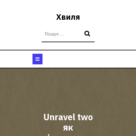
Перейти
до
Хвиля
вмісту
Кнопка
Відкрити
Unravel two
як