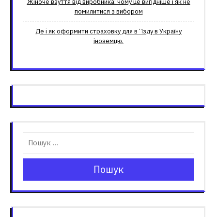
Жіноче взуття від виробника: чому це вигідніше і як не
помилитися з вибором
Де і як оформити страховку для вʼїзду в Україну
іноземцю.
Пошук