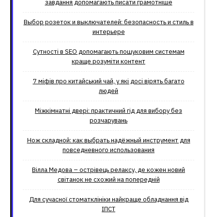
завдання допомагають писати грамотніше
Выбор розеток и выключателей: безопасность и стиль в
интерьере
Сутності в SEO допомагають пошуковим системам
краще розуміти контент
7 міфів про китайський чай, у які досі вірять багато
людей
Міжкімнатні двері: практичний гід для вибору без
розчарувань
Нож складной: как выбрать надёжный инструмент для
повседневного использования
Вілла Медова – острівець релаксу, де кожен новий
світанок не схожий на попередній
Для сучасної стоматклініки найкраще обладнання від
ІПСТ