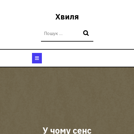
Перейти
до
Хвиля
вмісту
Кнопка
Відкрити
У чому сенс