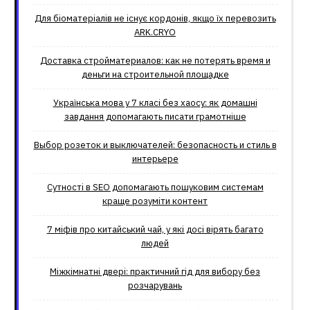
Для біоматеріалів не існує кордонів, якщо їх перевозить
ARK.CRYO
Доставка стройматериалов: как не потерять время и
деньги на строительной площадке
Українська мова у 7 класі без хаосу: як домашні
завдання допомагають писати грамотніше
Выбор розеток и выключателей: безопасность и стиль в
интерьере
Сутності в SEO допомагають пошуковим системам
краще розуміти контент
7 міфів про китайський чай, у які досі вірять багато
людей
Міжкімнатні двері: практичний гід для вибору без
розчарувань