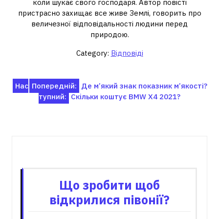
коли шукає свого господаря. Автор повісті
пристрасно захищає все живе Землі, говорить про
величезної відповідальності людини перед
природою.
Category:
Відповіді
Навігація
Нас
Попередній:
Де м’який знак показник м’якості?
тупний:
Скільки коштує BMW X4 2021?
записів
Пов'язані записи
Що зробити щоб
відкрилися півонії?