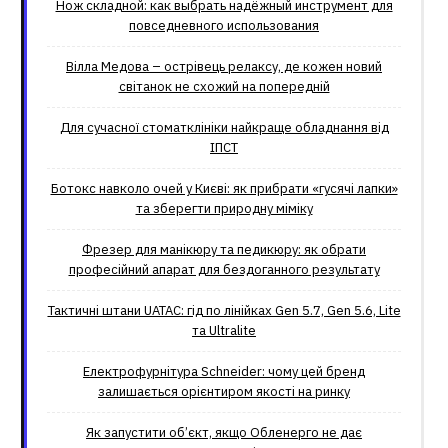
Нож складной: как выбрать надёжный инструмент для
повседневного использования
Вілла Медова – острівець релаксу, де кожен новий
світанок не схожий на попередній
Для сучасної стоматклініки найкраще обладнання від
ІПСТ
Ботокс навколо очей у Києві: як прибрати «гусячі лапки»
та зберегти природну міміку
Фрезер для манікюру та педикюру: як обрати
професійний апарат для бездоганного результату
Тактичні штани UATAC: гід по лінійках Gen 5.7, Gen 5.6, Lite
та Ultralite
Електрофурнітура Schneider: чому цей бренд
залишається орієнтиром якості на ринку
Як запустити об’єкт, якщо Обленерго не дає