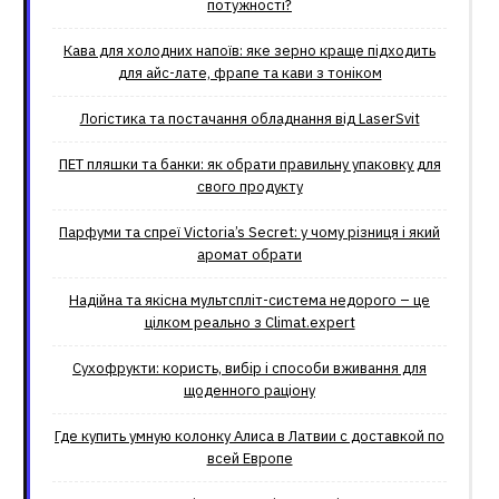
потужності?
Кава для холодних напоїв: яке зерно краще підходить
для айс-лате, фрапе та кави з тоніком
Логістика та постачання обладнання від LaserSvit
ПЕТ пляшки та банки: як обрати правильну упаковку для
свого продукту
Парфуми та спреї Victoria’s Secret: у чому різниця і який
аромат обрати
Надійна та якісна мультспліт-система недорого – це
цілком реально з Climat.еxpert
Сухофрукти: користь, вибір і способи вживання для
щоденного раціону
Где купить умную колонку Алиса в Латвии с доставкой по
всей Европе