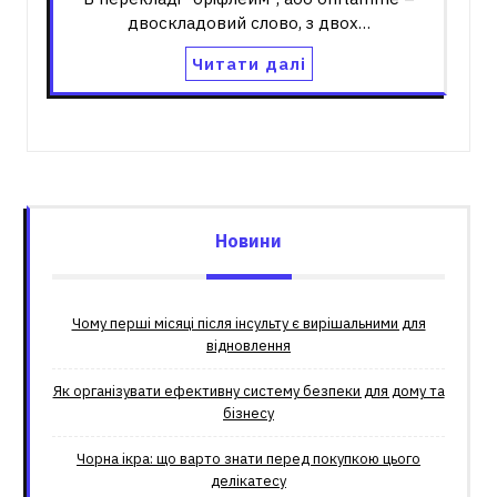
двоскладовий слово, з двох…
Читати далі
Новини
Чому перші місяці після інсульту є вирішальними для
відновлення
Як організувати ефективну систему безпеки для дому та
бізнесу
Чорна ікра: що варто знати перед покупкою цього
делікатесу