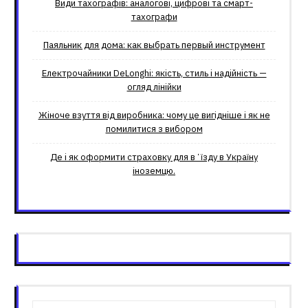
Види тахографів: аналогові, цифрові та смарт-
тахографи
Паяльник для дома: как выбрать первый инструмент
Електрочайники DeLonghi: якість, стиль і надійність —
огляд лінійки
Жіноче взуття від виробника: чому це вигідніше і як не
помилитися з вибором
Де і як оформити страховку для вʼїзду в Україну
іноземцю.