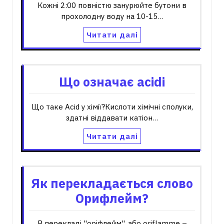
Кожні 2:00 повністю занурюйте бутони в
прохолодну воду на 10-15…
Читати далі
Що означає acidi
Що таке Acid у хімії?Кислоти хімічні сполуки,
здатні віддавати катіон…
Читати далі
Як перекладається слово
Орифлейм?
В перекладі "оріфлейм", або oriflamme –