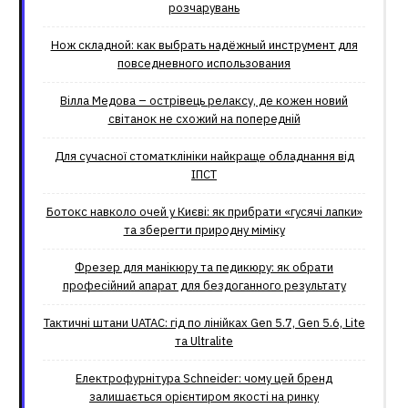
розчарувань
Нож складной: как выбрать надёжный инструмент для
повседневного использования
Вілла Медова – острівець релаксу, де кожен новий
світанок не схожий на попередній
Для сучасної стоматклініки найкраще обладнання від
ІПСТ
Ботокс навколо очей у Києві: як прибрати «гусячі лапки»
та зберегти природну міміку
Фрезер для манікюру та педикюру: як обрати
професійний апарат для бездоганного результату
Тактичні штани UATAC: гід по лінійках Gen 5.7, Gen 5.6, Lite
та Ultralite
Електрофурнітура Schneider: чому цей бренд
залишається орієнтиром якості на ринку