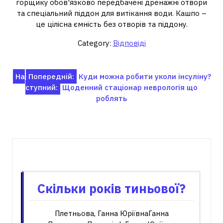
горщику обов'язково передбачені дренажні отвори
та спеціальний піддон для витікання води. Кашпо –
це цілісна ємність без отворів та піддону.
Category:
Відповіді
Навігація
На
Попередній:
Куди можна робити уколи інсуліну?
ступний:
Щоденний стаціонар неврологія що
записів
роблять
Пов'язані записи
Скільки років тиньової?
Плетньова, Ганна ЮріївнаГанна