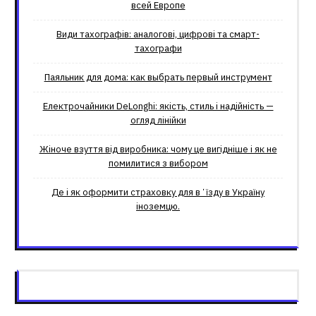
всей Европе
Види тахографів: аналогові, цифрові та смарт-
тахографи
Паяльник для дома: как выбрать первый инструмент
Електрочайники DeLonghi: якість, стиль і надійність —
огляд лінійки
Жіноче взуття від виробника: чому це вигідніше і як не
помилитися з вибором
Де і як оформити страховку для вʼїзду в Україну
іноземцю.