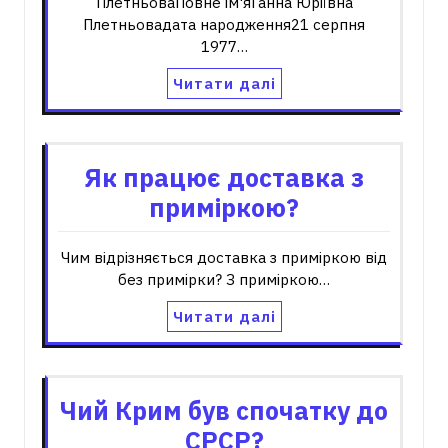
ПлетньоваПовне ім'яГанна Юріївна
Плетньовадата народження21 серпня
1977…
Читати далі
Як працює доставка з
приміркою?
Чим відрізняється доставка з приміркою від
без примірки? З приміркою…
Читати далі
Чий Крим був спочатку до
СРСР?