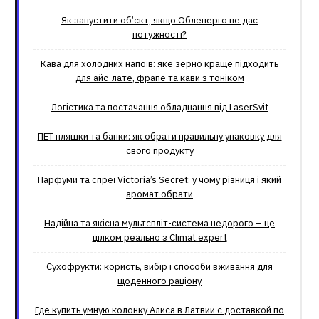
Як запустити об’єкт, якщо Обленерго не дає
потужності?
Кава для холодних напоїв: яке зерно краще підходить
для айс-лате, фрапе та кави з тоніком
Логістика та постачання обладнання від LaserSvit
ПЕТ пляшки та банки: як обрати правильну упаковку для
свого продукту
Парфуми та спреї Victoria’s Secret: у чому різниця і який
аромат обрати
Надійна та якісна мультспліт-система недорого – це
цілком реально з Climat.еxpert
Сухофрукти: користь, вибір і способи вживання для
щоденного раціону
Где купить умную колонку Алиса в Латвии с доставкой по