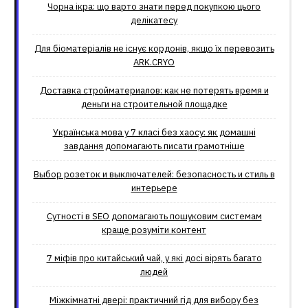
Чорна ікра: що варто знати перед покупкою цього
делікатесу
Для біоматеріалів не існує кордонів, якщо їх перевозить
ARK.CRYO
Доставка стройматериалов: как не потерять время и
деньги на строительной площадке
Українська мова у 7 класі без хаосу: як домашні
завдання допомагають писати грамотніше
Выбор розеток и выключателей: безопасность и стиль в
интерьере
Сутності в SEO допомагають пошуковим системам
краще розуміти контент
7 міфів про китайський чай, у які досі вірять багато
людей
Міжкімнатні двері: практичний гід для вибору без