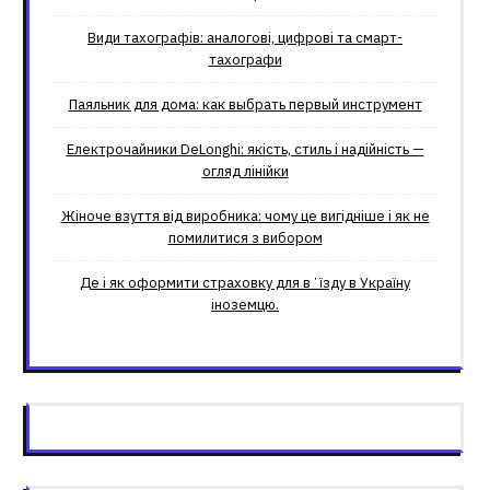
Види тахографів: аналогові, цифрові та смарт-
тахографи
Паяльник для дома: как выбрать первый инструмент
Електрочайники DeLonghi: якість, стиль і надійність —
огляд лінійки
Жіноче взуття від виробника: чому це вигідніше і як не
помилитися з вибором
Де і як оформити страховку для вʼїзду в Україну
іноземцю.