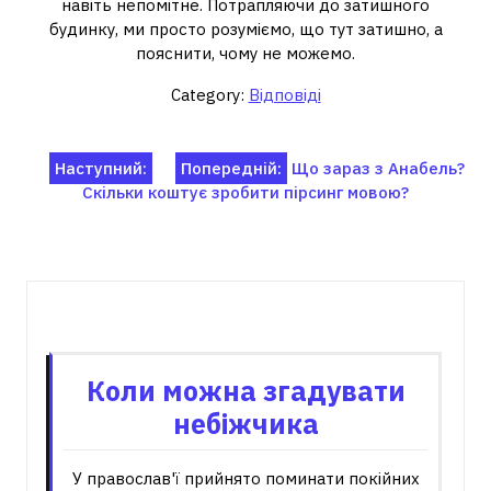
навіть непомітне. Потрапляючи до затишного
будинку, ми просто розуміємо, що тут затишно, а
пояснити, чому не можемо.
Category:
Відповіді
Навігація
Наступний:
Попередній:
Що зараз з Анабель?
Скільки коштує зробити пірсинг мовою?
записів
Пов'язані записи
Коли можна згадувати
небіжчика
У православ'ї прийнято поминати покійних