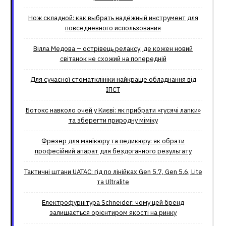
Нож складной: как выбрать надёжный инструмент для
повседневного использования
Вілла Медова – острівець релаксу, де кожен новий
світанок не схожий на попередній
Для сучасної стоматклініки найкраще обладнання від
ІПСТ
Ботокс навколо очей у Києві: як прибрати «гусячі лапки»
та зберегти природну міміку
Фрезер для манікюру та педикюру: як обрати
професійний апарат для бездоганного результату
Тактичні штани UATAC: гід по лінійках Gen 5.7, Gen 5.6, Lite
та Ultralite
Електрофурнітура Schneider: чому цей бренд
залишається орієнтиром якості на ринку