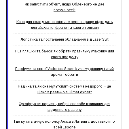
Як запустити об’єкт, якщо Обленерго не дає
потужності?
Кава для холодних напоїв: яке зерно краще підходить
для айс-лате, фрапе та кави з тоніком
Логістика та постачання обладнання від LaserSvit
ПЕТ пляшки та банки: як обрати правильну упаковку для
свого продукту
Парфуми та спреї Victoria’s Secret: у чому різниця і який
аромат обрати
Надійна та якісна мультспліт-система недорого – це
цілком реально з Climat.еxpert
Сухофрукти: користь, вибір і способи вживання для
щоденного раціону
Где купить умную колонку Алиса в Латвии с доставкой по
всей Европе