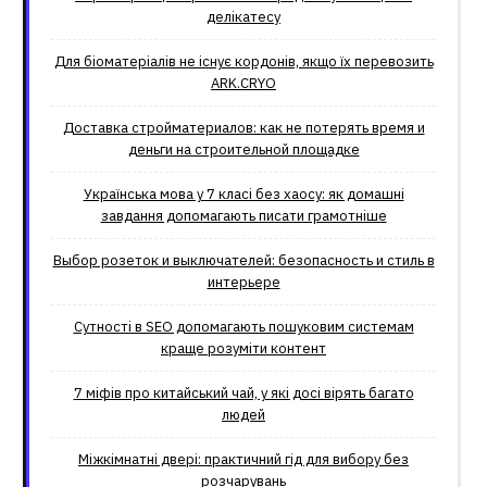
делікатесу
Для біоматеріалів не існує кордонів, якщо їх перевозить
ARK.CRYO
Доставка стройматериалов: как не потерять время и
деньги на строительной площадке
Українська мова у 7 класі без хаосу: як домашні
завдання допомагають писати грамотніше
Выбор розеток и выключателей: безопасность и стиль в
интерьере
Сутності в SEO допомагають пошуковим системам
краще розуміти контент
7 міфів про китайський чай, у які досі вірять багато
людей
Міжкімнатні двері: практичний гід для вибору без
розчарувань