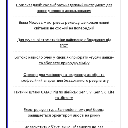
Нож складной: как выбрать надёжный инструмент для
повседневного использования
Вілла Медова – острівець релаксу, де кожен новий
світанок не схожий на попередній
Для сучасної стоматклініки найкраще обладнання від
ІПСТ
Ботокс навколо очей у Києві: як прибрати «гусячі лапки»
та зберегти природну міміку
Фрезер для манікюру та педикюру: як обрати
професійний апарат для бездоганного результату
Тактичні штани UATAC: гід по лінійках Gen 5.7, Gen 5.6, Lite
та Ultralite
Електрофурнітура Schneider: чому цей бренд
залишається орієнтиром якості на ринку
Як запустити об’єкт, якщо Обленерго не дає