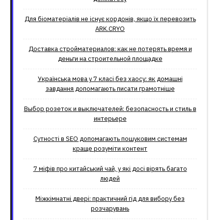
Для біоматеріалів не існує кордонів, якщо їх перевозить
ARK.CRYO
Доставка стройматериалов: как не потерять время и
деньги на строительной площадке
Українська мова у 7 класі без хаосу: як домашні
завдання допомагають писати грамотніше
Выбор розеток и выключателей: безопасность и стиль в
интерьере
Сутності в SEO допомагають пошуковим системам
краще розуміти контент
7 міфів про китайський чай, у які досі вірять багато
людей
Міжкімнатні двері: практичний гід для вибору без
розчарувань