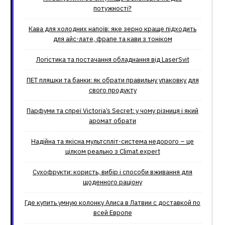
потужності?
Кава для холодних напоїв: яке зерно краще підходить
для айс-лате, фрапе та кави з тоніком
Логістика та постачання обладнання від LaserSvit
ПЕТ пляшки та банки: як обрати правильну упаковку для
свого продукту
Парфуми та спреї Victoria’s Secret: у чому різниця і який
аромат обрати
Надійна та якісна мультспліт-система недорого – це
цілком реально з Climat.еxpert
Сухофрукти: користь, вибір і способи вживання для
щоденного раціону
Где купить умную колонку Алиса в Латвии с доставкой по
всей Европе