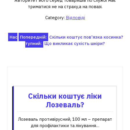
Авторитет його серед товаришів по службі має
триматися не на страху,а на повазі.
Category:
Відповіді
Навігація
Нас
Попередній:
Скільки коштує пов'язка косинка?
тупний:
Що викликає сухість шкіри?
записів
Пов'язані записи
Скільки коштує ліки
Лозеваль?
Лозеваль противірусний, 100 мл – препарат
для профілактики та лікування…