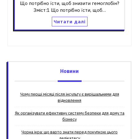
Що потрібно їсти, щоб знизити гемоглобін?
Зміст:1 Що потрібно їсти, щоб…
Читати далі
Новини
Чому перші місяці після інсульту є вирішальними для
відновлення
Як організувати ефективну систему безпеки для дому та
бізнесу
Чорна ікра: що варто знати перед покупкою цього
делікатесу