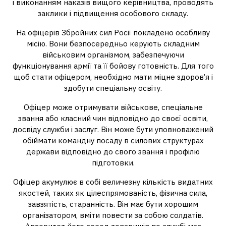
і виконанням наказів вищого керівництва, проводять
заклики і підвищення особового складу.
На офіцерів Збройних сил Росії покладено особливу
місію. Вони безпосередньо керують складним
військовим організмом, забезпечуючи
функціонування армії та її бойову готовність. Для того
щоб стати офіцером, необхідно мати міцне здоров’я і
здобути спеціальну освіту.
Офіцер може отримувати військове, спеціальне
звання або класний чин відповідно до своєї освіти,
досвіду служби і заслуг. Він може бути уповноважений
обіймати командну посаду в силових структурах
держави відповідно до свого звання і профілю
підготовки.
Офіцер акумулює в собі величезну кількість видатних
якостей, таких як цілеспрямованість, фізична сила,
завзятість, старанність. Він має бути хорошим
організатором, вміти повести за собою солдатів.