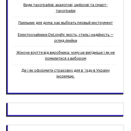
Види тахографів: аналогові, цифрові та смарт-
тахографи
Паяльник для дома: как выбрать первый инструмент
Електрочайники DeLonghi: якість, стиль і надійність —
огляд лінійки
Жіноче взуття від виробника: чому це вигідніше і як не
помилитися з вибором
Де і як оформити страховку для вʼїзду в Україну
іноземцю.