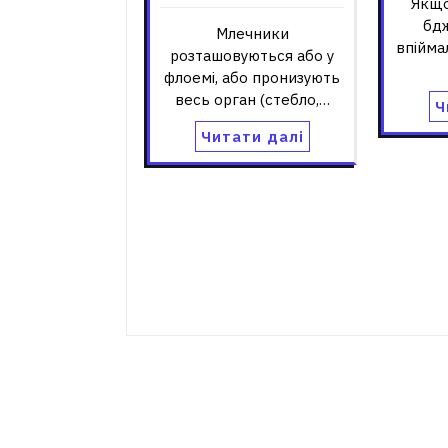
Якщо
бдж
Млечники
впійма
розташовуються або у
флоемі, або пронизують
весь орган (стебло,…
Ч
Читати далі