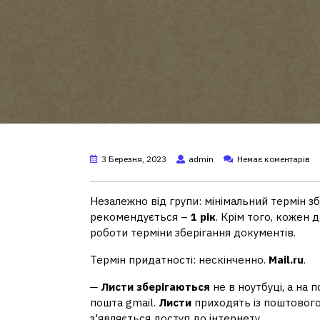
3 Березня, 2023
admin
Немає коментарів
Незалежно від групи: мінімальний термін 
рекомендується –
1 рік
. Крім того, кожен
роботи терміни зберігання документів.
Термін придатності: нескінченно.
Mail.ru
.
─
Листи зберігаються
не в ноутбуці, а на 
пошта gmail.
Листи
приходять із поштового 
з'являється доступ до інтернету.