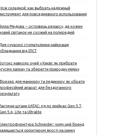
Нож складной: как выбрать надёжный
инструмент для повседневного использования
Вілла Медова – острівець релаксу, де кожен
новий світанок не схожий на попередній
Для сучасної стоматклініки найкраще
обладнання від ІПСТ
Ботокс навколо очей у Києві: як прибрати
«гусячі лапки» та зберегти природну міміку
Фрезер для манікюру та педикюру: як обрати
професійний апарат для бездоганного
результату
Тактичні штани UATAC: гід по лінійках Gen 5.7,
Gen 5.6, Lite та Ultralite
Електрофурнітура Schneider: чому цей бренд
залишається орієнтиром якості на ринку