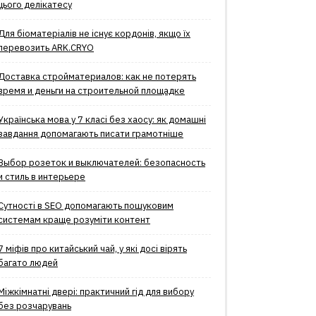
цього делікатесу
Для біоматеріалів не існує кордонів, якщо їх
перевозить ARK.CRYO
Доставка стройматериалов: как не потерять
время и деньги на строительной площадке
Українська мова у 7 класі без хаосу: як домашні
завдання допомагають писати грамотніше
Выбор розеток и выключателей: безопасность
и стиль в интерьере
Сутності в SEO допомагають пошуковим
системам краще розуміти контент
7 міфів про китайський чай, у які досі вірять
багато людей
Міжкімнатні двері: практичний гід для вибору
без розчарувань