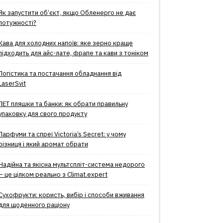
Як запустити об’єкт, якщо Обленерго не дає
потужності?
Кава для холодних напоїв: яке зерно краще
підходить для айс-лате, фрапе та кави з тоніком
Логістика та постачання обладнання від
LaserSvit
ПЕТ пляшки та банки: як обрати правильну
упаковку для свого продукту
Парфуми та спреї Victoria’s Secret: у чому
різниця і який аромат обрати
Надійна та якісна мультспліт-система недорого
– це цілком реально з Climat.еxpert
Сухофрукти: користь, вибір і способи вживання
для щоденного раціону