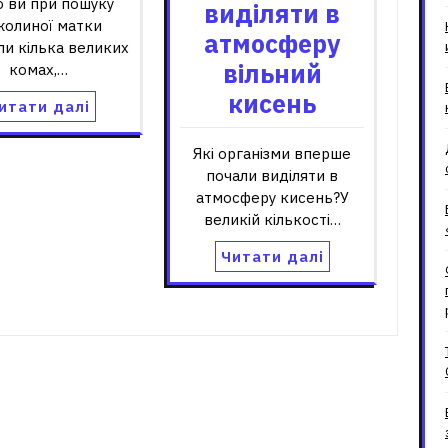
 ви при пошуку
виділяти в
олиної матки
атмосферу
ли кілька великих
вільний
комах,…
кисень
итати далі
Які організми вперше
почали виділяти в
атмосферу кисень?У
великій кількості…
Читати далі