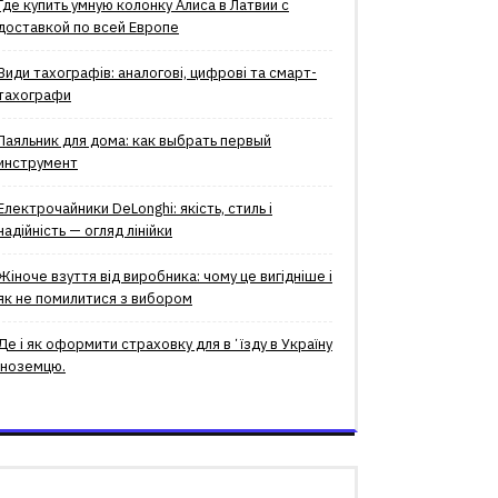
Где купить умную колонку Алиса в Латвии с
доставкой по всей Европе
Види тахографів: аналогові, цифрові та смарт-
тахографи
Паяльник для дома: как выбрать первый
инструмент
Електрочайники DeLonghi: якість, стиль і
надійність — огляд лінійки
Жіноче взуття від виробника: чому це вигідніше і
як не помилитися з вибором
Де і як оформити страховку для вʼїзду в Україну
іноземцю.