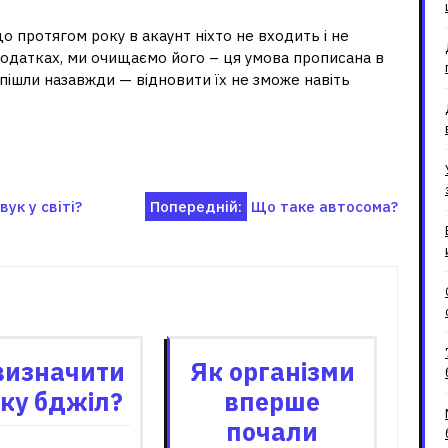
 протягом року в акаунт ніхто не входить і не
додатках, ми очищаємо його – ця умова прописана в
пішли назавжди — відновити їх не зможе навіть
ук у світі?
Попередній:
Що таке автосома?
зані записи
визначити
Як організми
ку бджіл?
вперше
почали