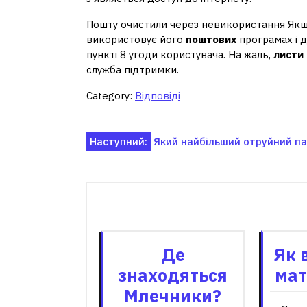
Пошту очистили через невикористання Якщо
використовує його
поштових
програмах і 
пункті 8 угоди користувача. На жаль,
листи
служба підтримки.
Category:
Відповіді
Навігація
Наступний:
Який найбільший отруйний пав
записів
Пов'я
Де
Як 
знаходяться
мат
Млечники?