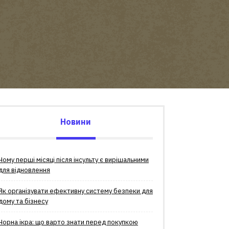
Новини
Чому перші місяці після інсульту є вирішальними
для відновлення
Як організувати ефективну систему безпеки для
дому та бізнесу
Чорна ікра: що варто знати перед покупкою