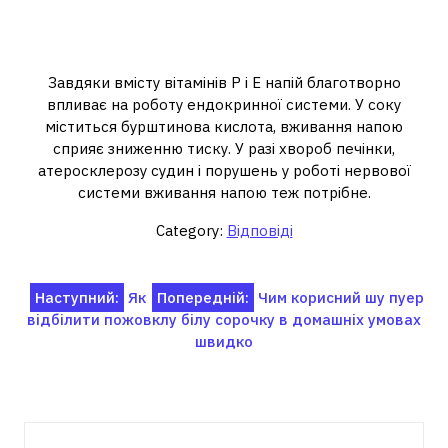
Що буде якщо пити обліпиховий
сік?
Завдяки вмісту вітамінів Р і Е напій благотворно
впливає на роботу ендокринної системи. У соку
міститься бурштинова кислота, вживання напою
сприяє зниженню тиску. У разі хвороб печінки,
атеросклерозу судин і порушень у роботі нервової
системи вживання напою теж потрібне.
Category:
Відповіді
Навігація
Наступний:
Як
Попередній:
Чим корисний шу пуер
відбілити пожовклу білу сорочку в домашніх умовах
записів
швидко