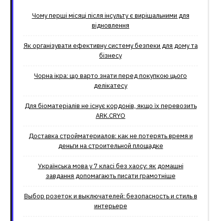
Чому перші місяці після інсульту є вирішальними для
відновлення
Як організувати ефективну систему безпеки для дому та
бізнесу
Чорна ікра: що варто знати перед покупкою цього
делікатесу
Для біоматеріалів не існує кордонів, якщо їх перевозить
ARK.CRYO
Доставка стройматериалов: как не потерять время и
деньги на строительной площадке
Українська мова у 7 класі без хаосу: як домашні
завдання допомагають писати грамотніше
Выбор розеток и выключателей: безопасность и стиль в
интерьере