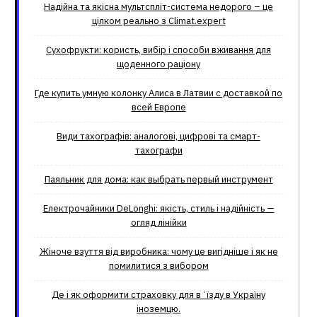
Надійна та якісна мультспліт-система недорого – це
цілком реально з Climat.еxpert
Сухофрукти: користь, вибір і способи вживання для
щоденного раціону
Где купить умную колонку Алиса в Латвии с доставкой по
всей Европе
Види тахографів: аналогові, цифрові та смарт-
тахографи
Паяльник для дома: как выбрать первый инструмент
Електрочайники DeLonghi: якість, стиль і надійність —
огляд лінійки
Жіноче взуття від виробника: чому це вигідніше і як не
помилитися з вибором
Де і як оформити страховку для вʼїзду в Україну
іноземцю.