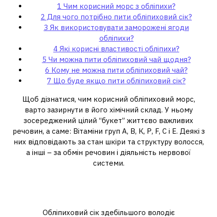
1
Чим корисний морс з обліпихи?
2
Для чого потрібно пити обліпиховий сік?
3
Як використовувати заморожені ягоди
обліпихи?
4
Які корисні властивості обліпихи?
5
Чи можна пити обліпиховий чай щодня?
6
Кому не можна пити обліпиховий чай?
7
Що буде якщо пити обліпиховий сік?
Щоб дізнатися, чим корисний обліпиховий морс,
варто зазирнути в його хімічний склад. У ньому
зосереджений цілий “букет” життєво важливих
речовин, а саме: Вітаміни груп А, В, К, Р, F, С і Е. Деякі з
них відповідають за стан шкіри та структуру волосся,
а інші – за обмін речовин і діяльність нервової
системи.
Для чого потрібно пити
обліпиховий сік?
Обліпиховий сік здебільшого володіє