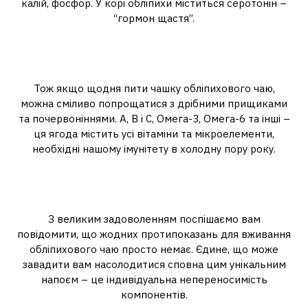
калій, фосфор. У корі обліпихи міститься серотонін –
“гормон щастя”.
Чи можна пити обліпиховий чай
щодня?
Тож якщо щодня пити чашку обліпихового чаю,
можна сміливо попрощатися з дрібними прищиками
та почервоніннями. А, В і С, Омега-3, Омега-6 та інші –
ця ягода містить усі вітаміни та мікроелементи,
необхідні нашому імунітету в холодну пору року.
Кому не можна пити обліпиховий
чай?
З великим задоволенням поспішаємо вам
повідомити, що жодних протипоказань для вживання
обліпихового чаю просто немає. Єдине, що може
завадити вам насолодитися сповна цим унікальним
напоєм – це індивідуальна непереносимість
компонентів.