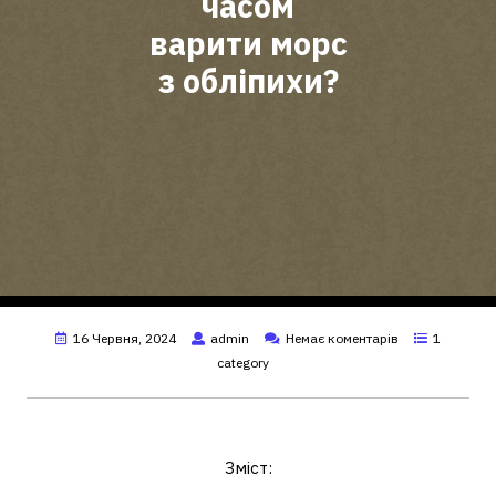
часом
варити морс
з обліпихи?
16 Червня, 2024
admin
Немає коментарів
1
category
Чим корисний морс з обліпихи?
Зміст: