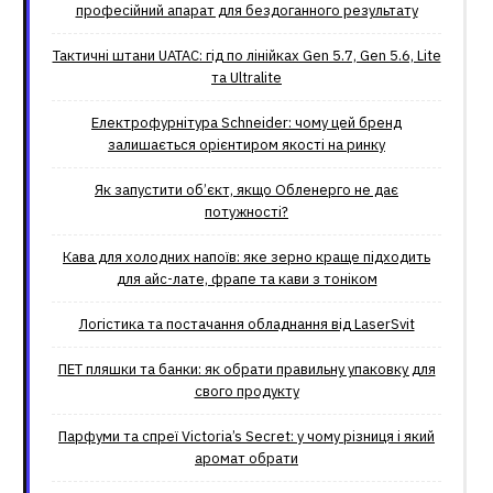
професійний апарат для бездоганного результату
Тактичні штани UATAC: гід по лінійках Gen 5.7, Gen 5.6, Lite
та Ultralite
Електрофурнітура Schneider: чому цей бренд
залишається орієнтиром якості на ринку
Як запустити об’єкт, якщо Обленерго не дає
потужності?
Кава для холодних напоїв: яке зерно краще підходить
для айс-лате, фрапе та кави з тоніком
Логістика та постачання обладнання від LaserSvit
ПЕТ пляшки та банки: як обрати правильну упаковку для
свого продукту
Парфуми та спреї Victoria’s Secret: у чому різниця і який
аромат обрати