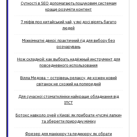
Сутності в SEO допомагають пошуковим системам
краще розуміти контент
7 міфів про китайський чай, у які досі вірять багато
людей
Міжкімнатні двері: практичний гід для вибору без
розчарувань
Нож складной: как выбрать надёжный инструмент для
повседневного использования
Вілла Медова – острівець релаксу, де кожен новий
світанок не схожий на попередній
Для сучасної стоматклініки найкраще обладнання від
ІПСТ
Ботокс навколо очей у Києві: як прибрати «гусячі лапки»
та зберегти природну міміку
Фрезер для манікюру та педикюру: як обрати