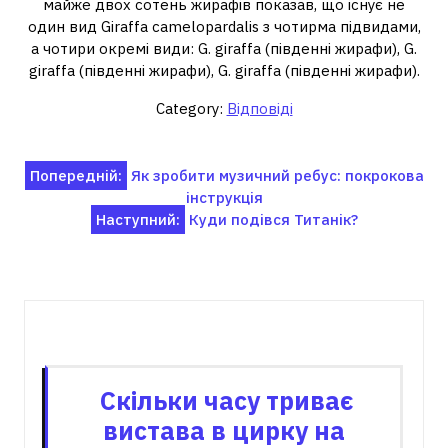
майже двох сотень жирафів показав, що існує не
один вид Giraffa camelopardalis з чотирма підвидами,
а чотири окремі види: G. giraffa (південні жирафи), G.
giraffa (південні жирафи), G. giraffa (південні жирафи).
Category:
Відповіді
Навігація
Попередній:
Як зробити музичний ребус: покрокова
інструкція
записів
Наступний:
Куди подівся Титанік?
Пов'язані записи
Скільки часу триває
вистава в цирку на