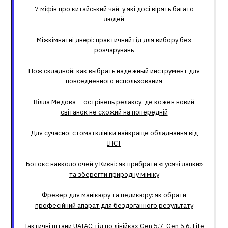
7 міфів про китайський чай, у які досі вірять багато
людей
Міжкімнатні двері: практичний гід для вибору без
розчарувань
Нож складной: как выбрать надёжный инструмент для
повседневного использования
Вілла Медова – острівець релаксу, де кожен новий
світанок не схожий на попередній
Для сучасної стоматклініки найкраще обладнання від
ІПСТ
Ботокс навколо очей у Києві: як прибрати «гусячі лапки»
та зберегти природну міміку
Фрезер для манікюру та педикюру: як обрати
професійний апарат для бездоганного результату
Тактичні штани UATAC: гід по лінійках Gen 5.7, Gen 5.6, Lite