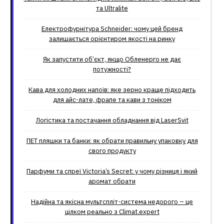
та Ultralite
Електрофурнітура Schneider: чому цей бренд
залишається орієнтиром якості на ринку
Як запустити об’єкт, якщо Обленерго не дає
потужності?
Кава для холодних напоїв: яке зерно краще підходить
для айс-лате, фрапе та кави з тоніком
Логістика та постачання обладнання від LaserSvit
ПЕТ пляшки та банки: як обрати правильну упаковку для
свого продукту
Парфуми та спреї Victoria’s Secret: у чому різниця і який
аромат обрати
Надійна та якісна мультспліт-система недорого – це
цілком реально з Climat.еxpert