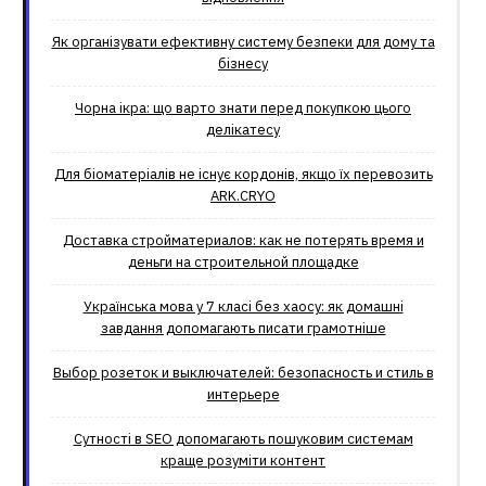
Як організувати ефективну систему безпеки для дому та
бізнесу
Чорна ікра: що варто знати перед покупкою цього
делікатесу
Для біоматеріалів не існує кордонів, якщо їх перевозить
ARK.CRYO
Доставка стройматериалов: как не потерять время и
деньги на строительной площадке
Українська мова у 7 класі без хаосу: як домашні
завдання допомагають писати грамотніше
Выбор розеток и выключателей: безопасность и стиль в
интерьере
Сутності в SEO допомагають пошуковим системам
краще розуміти контент