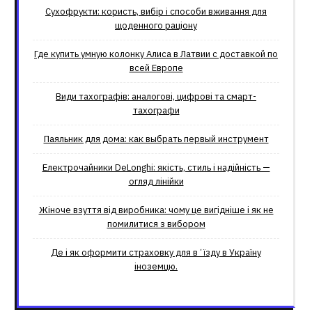
Сухофрукти: користь, вибір і способи вживання для
щоденного раціону
Где купить умную колонку Алиса в Латвии с доставкой по
всей Европе
Види тахографів: аналогові, цифрові та смарт-
тахографи
Паяльник для дома: как выбрать первый инструмент
Електрочайники DeLonghi: якість, стиль і надійність —
огляд лінійки
Жіноче взуття від виробника: чому це вигідніше і як не
помилитися з вибором
Де і як оформити страховку для вʼїзду в Україну
іноземцю.