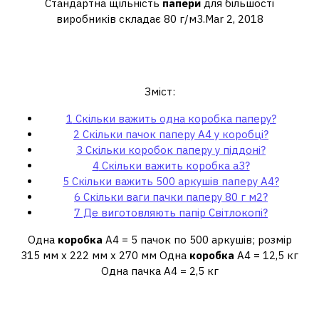
Стандартна щільність
папери
для більшості
виробників складає 80 г/м3.Mar 2, 2018
Скільки важить одна коробка
паперу?
Зміст:
1
Скільки важить одна коробка паперу?
2
Скільки пачок паперу А4 у коробці?
3
Скільки коробок паперу у піддоні?
4
Скільки важить коробка а3?
5
Скільки важить 500 аркушів паперу А4?
6
Скільки ваги пачки паперу 80 г м2?
7
Де виготовляють папір Світлокопі?
Одна
коробка
А4 = 5 пачок по 500 аркушів; розмір
315 мм х 222 мм x 270 мм Одна
коробка
А4 = 12,5 кг
Одна пачка А4 = 2,5 кг
Скільки пачок паперу А4 у