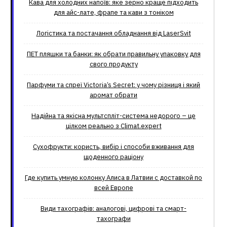
Кава для холодних напоїв: яке зерно краще підходить
для айс-лате, фрапе та кави з тоніком
Логістика та постачання обладнання від LaserSvit
ПЕТ пляшки та банки: як обрати правильну упаковку для
свого продукту
Парфуми та спреї Victoria’s Secret: у чому різниця і який
аромат обрати
Надійна та якісна мультспліт-система недорого – це
цілком реально з Climat.еxpert
Сухофрукти: користь, вибір і способи вживання для
щоденного раціону
Где купить умную колонку Алиса в Латвии с доставкой по
всей Европе
Види тахографів: аналогові, цифрові та смарт-
тахографи