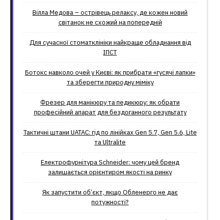
Вілла Медова – острівець релаксу, де кожен новий
світанок не схожий на попередній
Для сучасної стоматклініки найкраще обладнання від
ІПСТ
Ботокс навколо очей у Києві: як прибрати «гусячі лапки»
та зберегти природну міміку
Фрезер для манікюру та педикюру: як обрати
професійний апарат для бездоганного результату
Тактичні штани UATAC: гід по лінійках Gen 5.7, Gen 5.6, Lite
та Ultralite
Електрофурнітура Schneider: чому цей бренд
залишається орієнтиром якості на ринку
Як запустити об’єкт, якщо Обленерго не дає
потужності?