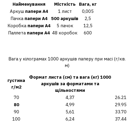
Найменування
Місткість
Вага
, кг
Аркуш
папери А4
1 лист
0,005
Пачка
папери А4
500 аркушів
2,5
Коробка
папери А4
5 пачок
12,5
Паллета
папери А4
48 коробок
600
Скільки ваги пачки паперу 80 г
м2?
Вага у кілограмах 1000 аркушів паперу при масі (г/кв.
м)
Формат листа (см) та
вага
(кг) 1000
густина
аркушів за форматами та
г
/
м2
щільностями
70
4,37
26.21
80
4,99
29.95
90
5,61
33.70
100
6,24
37.44
Де виготовляють папір