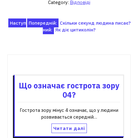
Category:
Відповіді
Навігація
Наступ
Попередній:
Скільки секунд людина писає?
ний:
Як діє цитиколін?
записів
Пов'язані записи
Що означає гострота зору
04?
Гострота зору мінус 4 означає, що у людини
розвивається середній…
Читати далі