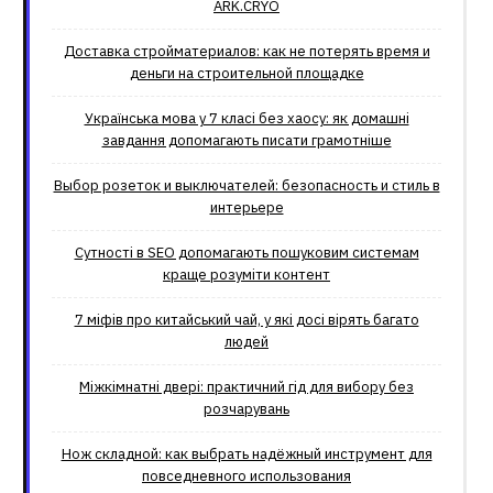
ARK.CRYO
Доставка стройматериалов: как не потерять время и
деньги на строительной площадке
Українська мова у 7 класі без хаосу: як домашні
завдання допомагають писати грамотніше
Выбор розеток и выключателей: безопасность и стиль в
интерьере
Сутності в SEO допомагають пошуковим системам
краще розуміти контент
7 міфів про китайський чай, у які досі вірять багато
людей
Міжкімнатні двері: практичний гід для вибору без
розчарувань
Нож складной: как выбрать надёжный инструмент для
повседневного использования