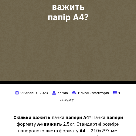
важить
папір А4?
9 Березня, 2023
admin
Немає коментарів
1
category
Скільки важить
пачка
папери А4
? Пачка
папери
формату
А4 важить
2,5кг. Стандартні розміри
паперового листа формату
А4
– 210х297 мм.