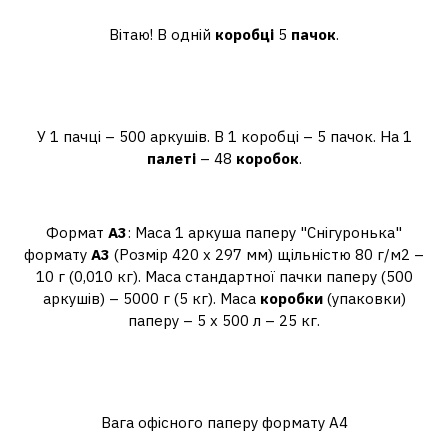
коробці?
Вітаю! В одній
коробці
5
пачок
.
Скільки коробок паперу у
піддоні?
У 1 пачці – 500 аркушів. В 1 коробці – 5 пачок. На 1
палеті
– 48
коробок
.
Скільки важить коробка а3?
Формат
А3
: Маса 1 аркуша паперу "Снігуронька"
формату
А3
(Розмір 420 х 297 мм) щільністю 80 г/м2 –
10 г (0,010 кг). Маса стандартної пачки паперу (500
аркушів) – 5000 г (5 кг). Маса
коробки
(упаковки)
паперу – 5 х 500 л – 25 кг.
Скільки важить 500 аркушів
паперу А4?
Вага офісного паперу формату А4