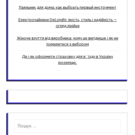
Паяльник для дома: как выбрать первый инструмент
Електрочайники DeLonghi: якість, стиль і надійність —
огляд лінійки
Жіноче взуття від виробника: чому це вигідніше і як не
помилитися з вибором
Де і як оформити страховку для вʼїзду в Україну
іноземцю.