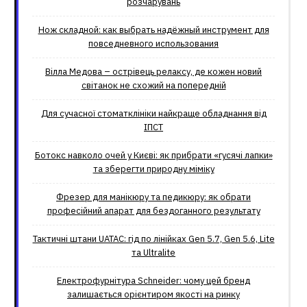
розчарувань
Нож складной: как выбрать надёжный инструмент для
повседневного использования
Вілла Медова – острівець релаксу, де кожен новий
світанок не схожий на попередній
Для сучасної стоматклініки найкраще обладнання від
ІПСТ
Ботокс навколо очей у Києві: як прибрати «гусячі лапки»
та зберегти природну міміку
Фрезер для манікюру та педикюру: як обрати
професійний апарат для бездоганного результату
Тактичні штани UATAC: гід по лінійках Gen 5.7, Gen 5.6, Lite
та Ultralite
Електрофурнітура Schneider: чому цей бренд
залишається орієнтиром якості на ринку