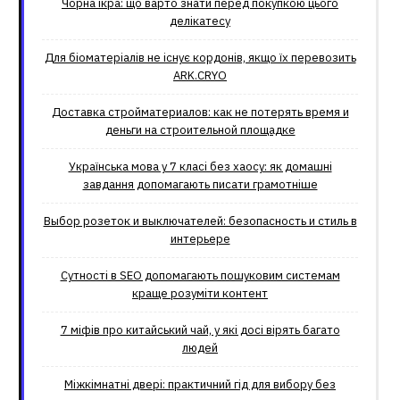
Чорна ікра: що варто знати перед покупкою цього
делікатесу
Для біоматеріалів не існує кордонів, якщо їх перевозить
ARK.CRYO
Доставка стройматериалов: как не потерять время и
деньги на строительной площадке
Українська мова у 7 класі без хаосу: як домашні
завдання допомагають писати грамотніше
Выбор розеток и выключателей: безопасность и стиль в
интерьере
Сутності в SEO допомагають пошуковим системам
краще розуміти контент
7 міфів про китайський чай, у які досі вірять багато
людей
Міжкімнатні двері: практичний гід для вибору без