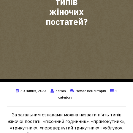
типів
жіночих
постатей?
30 Липня, 2023
admin
Немає коментарів
1
category
За загальним ознаками можна назвати п'ять типів
жіночої постаті: «пісочний годинник», «прямокутник»,
«трикутник», «перевернутий трикутник» і «яблуко».