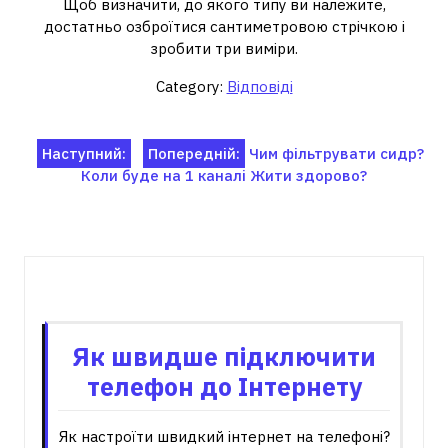
Щоб визначити, до якого типу ви належите,
достатньо озброїтися сантиметровою стрічкою і
зробити три виміри.
Category:
Відповіді
Навігація
Наступний:
Попередній:
Чим фільтрувати сидр?
Коли буде на 1 каналі Жити здорово?
записів
Пов'язані записи
Як швидше підключити
телефон до Інтернету
Як настроїти швидкий інтернет на телефоні?