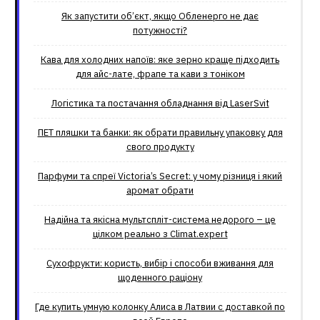
Як запустити об’єкт, якщо Обленерго не дає
потужності?
Кава для холодних напоїв: яке зерно краще підходить
для айс-лате, фрапе та кави з тоніком
Логістика та постачання обладнання від LaserSvit
ПЕТ пляшки та банки: як обрати правильну упаковку для
свого продукту
Парфуми та спреї Victoria’s Secret: у чому різниця і який
аромат обрати
Надійна та якісна мультспліт-система недорого – це
цілком реально з Climat.еxpert
Сухофрукти: користь, вибір і способи вживання для
щоденного раціону
Где купить умную колонку Алиса в Латвии с доставкой по