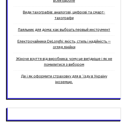
всей Европе
Види тахографів: аналогові, цифрові та смарт-
тахографи
Паяльник для дома: как выбрать первый инструмент
Електрочайники DeLonghi: якість, стиль і надійність —
огляд лінійки
Жіноче взуття від виробника: чому це вигідніше і як не
помилитися з вибором
Де і як оформити страховку для вʼїзду в Україну
іноземцю.