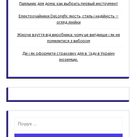
Паяльник для дома: как выбрать первый инструмент
Електрочайники DeLonghi: якість, стиль і надійність —
огляд лінійки
Жіноче взуття від виробника: чому це вигідніше і як не
помилитися з вибором
Де і як оформити страховку для вʼїзду в Україну
іноземцю.