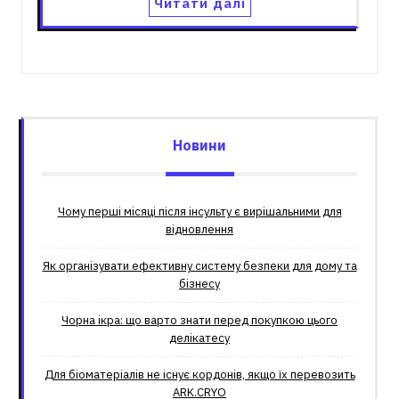
Читати далі
Новини
Чому перші місяці після інсульту є вирішальними для
відновлення
Як організувати ефективну систему безпеки для дому та
бізнесу
Чорна ікра: що варто знати перед покупкою цього
делікатесу
Для біоматеріалів не існує кордонів, якщо їх перевозить
ARK.CRYO