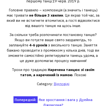
першому танці.19 черв. 2019 р.
Головне правило – композиція (а значить і танець)
має тривати
не більше 3 хвилин
. Це якраз той час, за
який ви не встигнете втомитися, а гості відволіктися
від вашого танцю на щось інше.
За скільки треба розпочинати постановку танцю?
Якщо ви готуєте ваше свято заздалегідь, то
заплануйте
4-6 уроків
з весільного танцю. Заняття
бажано проводити з проміжком у кілька днів, тоді ви
зможете самостійно репетирувати танець удома, а
це дуже допомагає процесу навчання!
Трохи про традицію
Наречена танцює зі своїм
татом, а наречений із мамою
. Похожі
Category:
Відповіді
Навігація
Попередній:
Яке зростання і вага у Дуейна
Джонсона?