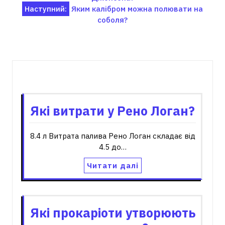
записів
Наступний:
Яким калібром можна полювати на
соболя?
Пов'язані записи
Які витрати у Рено Логан?
8.4 л Витрата палива Рено Логан складає від
4.5 до…
Читати далі
Які прокаріоти утворюють