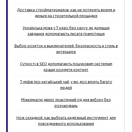
Доставка стройматериалов: как не потерять время и
деньги на строительной площадке
Українська мова у 7 класі без хаосу: як домашні
завдання допомагають писати грамотніше
Выбор розеток и выключателей: безопасность и стиль в
интерьере
Сутності в SEO допомагають пошуковим системам
краще розуміти контент
7 міфів про китайський чай, у які досі вірять багато
людей
Міжкімнатні двері: практичний гід для вибору без
розчарувань
Нож складной: как выбрать надёжный инструмент для
повседневного использования