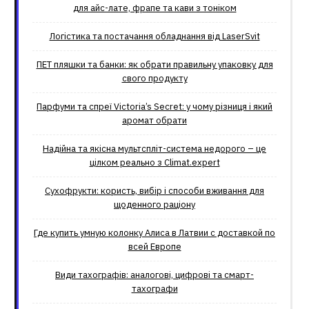
для айс-лате, фрапе та кави з тоніком
Логістика та постачання обладнання від LaserSvit
ПЕТ пляшки та банки: як обрати правильну упаковку для
свого продукту
Парфуми та спреї Victoria’s Secret: у чому різниця і який
аромат обрати
Надійна та якісна мультспліт-система недорого – це
цілком реально з Climat.еxpert
Сухофрукти: користь, вибір і способи вживання для
щоденного раціону
Где купить умную колонку Алиса в Латвии с доставкой по
всей Европе
Види тахографів: аналогові, цифрові та смарт-
тахографи