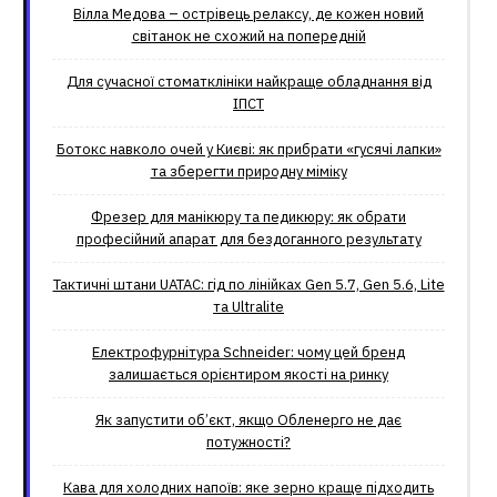
Вілла Медова – острівець релаксу, де кожен новий
світанок не схожий на попередній
Для сучасної стоматклініки найкраще обладнання від
ІПСТ
Ботокс навколо очей у Києві: як прибрати «гусячі лапки»
та зберегти природну міміку
Фрезер для манікюру та педикюру: як обрати
професійний апарат для бездоганного результату
Тактичні штани UATAC: гід по лінійках Gen 5.7, Gen 5.6, Lite
та Ultralite
Електрофурнітура Schneider: чому цей бренд
залишається орієнтиром якості на ринку
Як запустити об’єкт, якщо Обленерго не дає
потужності?
Кава для холодних напоїв: яке зерно краще підходить