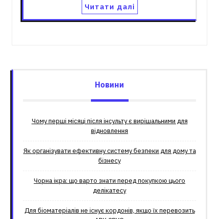
Читати далі
Новини
Чому перші місяці після інсульту є вирішальними для
відновлення
Як організувати ефективну систему безпеки для дому та
бізнесу
Чорна ікра: що варто знати перед покупкою цього
делікатесу
Для біоматеріалів не існує кордонів, якщо їх перевозить