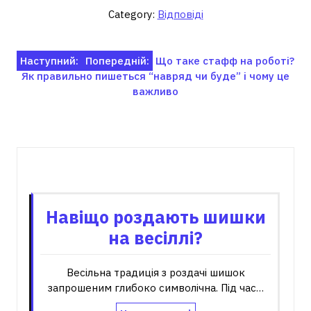
Category:
Відповіді
Навігація
Наступний:
Попередній:
Що таке стафф на роботі?
Як правильно пишеться “навряд чи буде” і чому це
записів
важливо
Пов'язані записи
Навіщо роздають шишки
на весіллі?
Весільна традиція з роздачі шишок
запрошеним глибоко символічна. Під час…