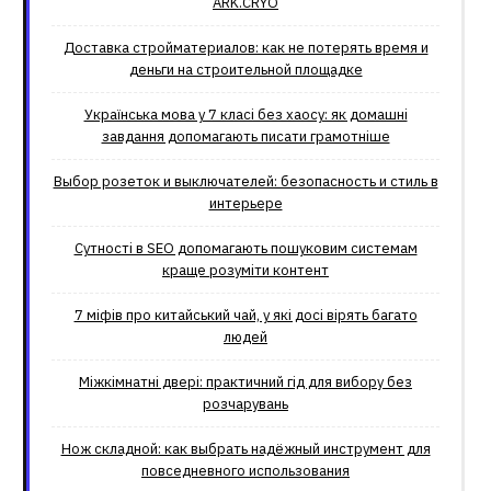
ARK.CRYO
Доставка стройматериалов: как не потерять время и
деньги на строительной площадке
Українська мова у 7 класі без хаосу: як домашні
завдання допомагають писати грамотніше
Выбор розеток и выключателей: безопасность и стиль в
интерьере
Сутності в SEO допомагають пошуковим системам
краще розуміти контент
7 міфів про китайський чай, у які досі вірять багато
людей
Міжкімнатні двері: практичний гід для вибору без
розчарувань
Нож складной: как выбрать надёжный инструмент для
повседневного использования