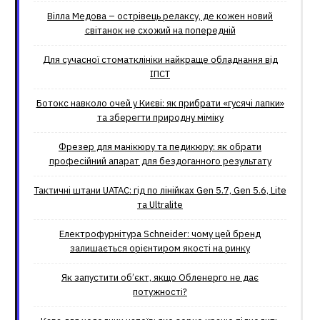
Вілла Медова – острівець релаксу, де кожен новий
світанок не схожий на попередній
Для сучасної стоматклініки найкраще обладнання від
ІПСТ
Ботокс навколо очей у Києві: як прибрати «гусячі лапки»
та зберегти природну міміку
Фрезер для манікюру та педикюру: як обрати
професійний апарат для бездоганного результату
Тактичні штани UATAC: гід по лінійках Gen 5.7, Gen 5.6, Lite
та Ultralite
Електрофурнітура Schneider: чому цей бренд
залишається орієнтиром якості на ринку
Як запустити об’єкт, якщо Обленерго не дає
потужності?