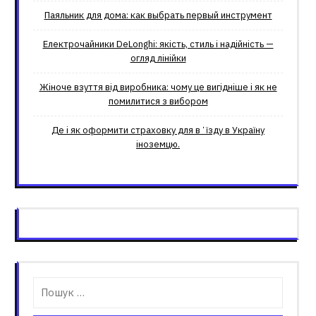
Паяльник для дома: как выбрать первый инструмент
Електрочайники DeLonghi: якість, стиль і надійність —
огляд лінійки
Жіноче взуття від виробника: чому це вигідніше і як не
помилитися з вибором
Де і як оформити страховку для вʼїзду в Україну
іноземцю.