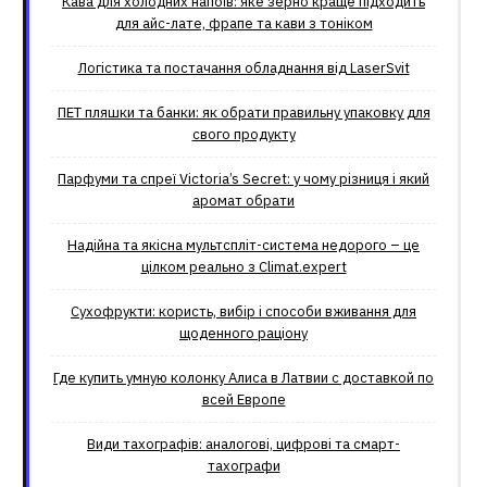
Кава для холодних напоїв: яке зерно краще підходить
для айс-лате, фрапе та кави з тоніком
Логістика та постачання обладнання від LaserSvit
ПЕТ пляшки та банки: як обрати правильну упаковку для
свого продукту
Парфуми та спреї Victoria’s Secret: у чому різниця і який
аромат обрати
Надійна та якісна мультспліт-система недорого – це
цілком реально з Climat.еxpert
Сухофрукти: користь, вибір і способи вживання для
щоденного раціону
Где купить умную колонку Алиса в Латвии с доставкой по
всей Европе
Види тахографів: аналогові, цифрові та смарт-
тахографи