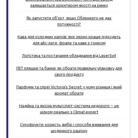
залишається орієнтиром якості на ринку
Як запустити об’єкт, якщо Обленерго не дає
потужності?
Кава для холодних напоїв: яке зерно краще підходить
для айс-лате, фрапе та кави з тоніком
Логістика та постачання обладнання від LaserSvit
ПЕТ пляшки та банки: як обрати правильну упаковку для
свого продукту
Парфуми та спреї Victoria’s Secret: у чому різниця і який
аромат обрати
Надійна та якісна мультспліт-система недорого – це
цілком реально з Climat.еxpert
Сухофрукти: користь, вибір і способи вживання для
щоденного раціону