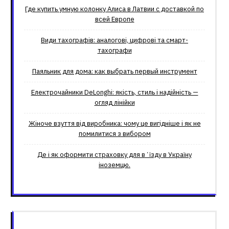
Где купить умную колонку Алиса в Латвии с доставкой по
всей Европе
Види тахографів: аналогові, цифрові та смарт-
тахографи
Паяльник для дома: как выбрать первый инструмент
Електрочайники DeLonghi: якість, стиль і надійність —
огляд лінійки
Жіноче взуття від виробника: чому це вигідніше і як не
помилитися з вибором
Де і як оформити страховку для вʼїзду в Україну
іноземцю.