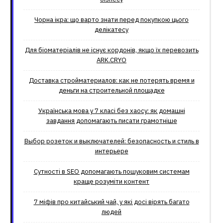
Чорна ікра: що варто знати перед покупкою цього
делікатесу
Для біоматеріалів не існує кордонів, якщо їх перевозить
ARK.CRYO
Доставка стройматериалов: как не потерять время и
деньги на строительной площадке
Українська мова у 7 класі без хаосу: як домашні
завдання допомагають писати грамотніше
Выбор розеток и выключателей: безопасность и стиль в
интерьере
Сутності в SEO допомагають пошуковим системам
краще розуміти контент
7 міфів про китайський чай, у які досі вірять багато
людей