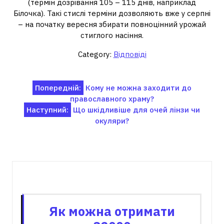
(термін дозрівання 105 – 115 днів, наприклад
Білочка). Такі стислі терміни дозволяють вже у серпні
– на початку вересня збирати повноцінний урожай
стиглого насіння.
Category:
Відповіді
Навігація
Попередній:
Кому не можна заходити до
православного храму?
записів
Наступний:
Що шкідливіше для очей лінзи чи
окуляри?
Пов'язані записи
Як можна отримати