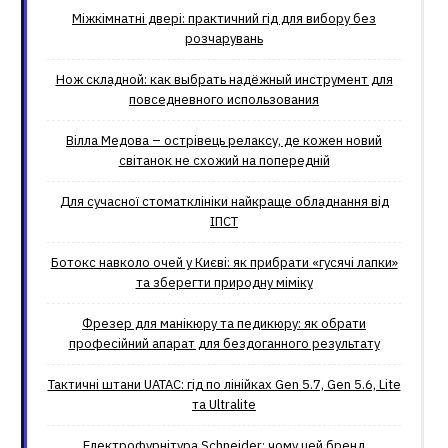
Міжкімнатні двері: практичний гід для вибору без
розчарувань
Нож складной: как выбрать надёжный инструмент для
повседневного использования
Вілла Медова – острівець релаксу, де кожен новий
світанок не схожий на попередній
Для сучасної стоматклініки найкраще обладнання від
ІПСТ
Ботокс навколо очей у Києві: як прибрати «гусячі лапки»
та зберегти природну міміку
Фрезер для манікюру та педикюру: як обрати
професійний апарат для бездоганного результату
Тактичні штани UATAC: гід по лінійках Gen 5.7, Gen 5.6, Lite
та Ultralite
Електрофурнітура Schneider: чому цей бренд