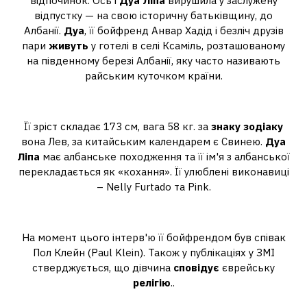
відпочинок. Ось і
Дуа Ліпа
вирушила у заслужену
відпустку — на свою історичну батьківщину, до
Албанії.
Дуа
, її бойфренд Анвар Хадід і безліч друзів
пари
живуть
у готелі в селі Ксаміль, розташованому
на південному березі Албанії, яку часто називають
райським куточком країни.
Хто за знаком зодіаку Дуа липа?
Її зріст складає 173 см, вага 58 кг. за
знаку зодіаку
вона Лев, за китайським календарем є Свинею.
Дуа
Ліпа
має албанське походження та її ім'я з албанської
перекладається як «кохання». Її улюблені виконавиці
– Nelly Furtado та Pink.
Яку релігію сповідує липа Дуа?
На момент цього інтерв'ю її бойфрендом був співак
Пол Клейн (Paul Klein). Також у публікаціях у ЗМІ
стверджується, що дівчина
сповідує
єврейську
релігію
..