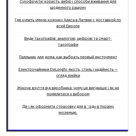
Сухофрукти: користь, вибір і способи вживання для
щоденного раціону
Где купить умную колонку Алиса в Латвии с доставкой по
всей Европе
Види тахографів: аналогові, цифрові та смарт-
тахографи
Паяльник для дома: как выбрать первый инструмент
Електрочайники DeLonghi: якість, стиль і надійність —
огляд лінійки
Жіноче взуття від виробника: чому це вигідніше і як не
помилитися з вибором
Де і як оформити страховку для вʼїзду в Україну
іноземцю.