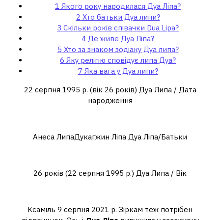
1
Якого року народилася Дуа Ліпа?
2
Хто батьки Дуа липи?
3
Скільки років співачки Dua Lipa?
4
Де живе Дуа Ліпа?
5
Хто за знаком зодіаку Дуа липа?
6
Яку релігію сповідує липа Дуа?
7
Яка вага у Дуа липи?
22 серпня 1995 р. (вік 26 років) Дуа Липа / Дата
народження
Хто батьки Дуа липи?
Анеса ЛипаДукагжин Ліпа Дуа Ліпа/Батьки
Скільки років співачки Dua Lipa?
26 років (22 серпня 1995 р.) Дуа Липа / Вік
Де живе Дуа Ліпа?
Ксаміль 9 серпня 2021 р. Зіркам теж потрібен