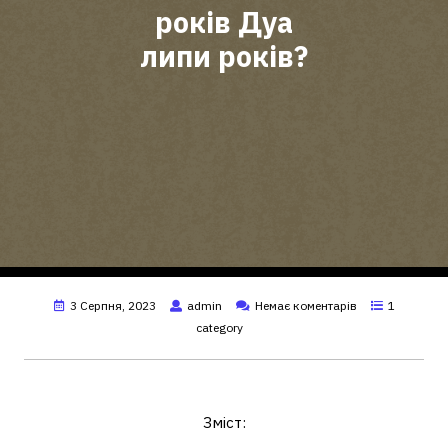
років Дуа
липи років?
3 Серпня, 2023
admin
Немає коментарів
1
category
Якого року народилася Дуа Ліпа?
Зміст: