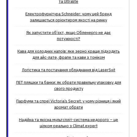
та Ultralite
Електрофурнітура Schneider: чому цей бренд
залишається орієнтиром якості на ринку
Як запустити об’єкт, якщо Обленерго не дає
потужності?
Кава для холодних напоїв: яке зерно краще підходить
для айс-лате, фрапе та кави з тоніком
Логістика та постачання обладнання від LaserSvit
ПЕТ пляшки та банки: як обрати правильну упаковку для
свого продукту
Парфуми та спреї Victoria’s Secret: у чому різниця і який
аромат обрати
Надійна та якісна мультспліт-система недорого – це
цілком реально з Climat.еxpert