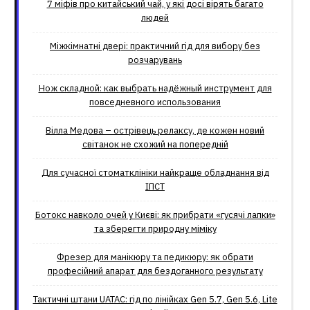
7 міфів про китайський чай, у які досі вірять багато
людей
Міжкімнатні двері: практичний гід для вибору без
розчарувань
Нож складной: как выбрать надёжный инструмент для
повседневного использования
Вілла Медова – острівець релаксу, де кожен новий
світанок не схожий на попередній
Для сучасної стоматклініки найкраще обладнання від
ІПСТ
Ботокс навколо очей у Києві: як прибрати «гусячі лапки»
та зберегти природну міміку
Фрезер для манікюру та педикюру: як обрати
професійний апарат для бездоганного результату
Тактичні штани UATAC: гід по лінійках Gen 5.7, Gen 5.6, Lite