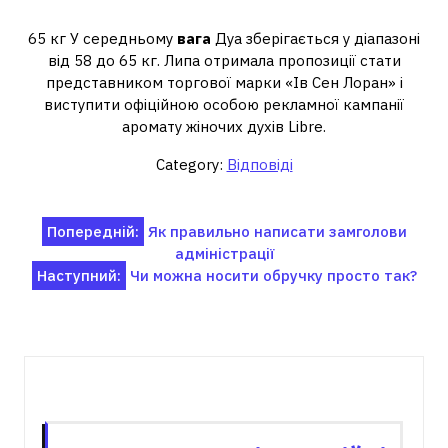
Яка вага у Дуа липи?
65 кг У середньому
вага
Дуа зберігається у діапазоні
від 58 до 65 кг. Липа отримала пропозиції стати
представником торгової марки «Ів Сен Лоран» і
виступити офіційною особою рекламної кампанії
аромату жіночих духів Libre.
Category:
Відповіді
Навігація
Попередній:
Як правильно написати замголови
адміністрації
записів
Наступний:
Чи можна носити обручку просто так?
Пов'язані записи