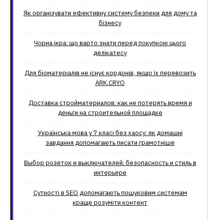
Як організувати ефективну систему безпеки для дому та
бізнесу
Чорна ікра: що варто знати перед покупкою цього
делікатесу
Для біоматеріалів не існує кордонів, якщо їх перевозить
ARK.CRYO
Доставка стройматериалов: как не потерять время и
деньги на строительной площадке
Українська мова у 7 класі без хаосу: як домашні
завдання допомагають писати грамотніше
Выбор розеток и выключателей: безопасность и стиль в
интерьере
Сутності в SEO допомагають пошуковим системам
краще розуміти контент