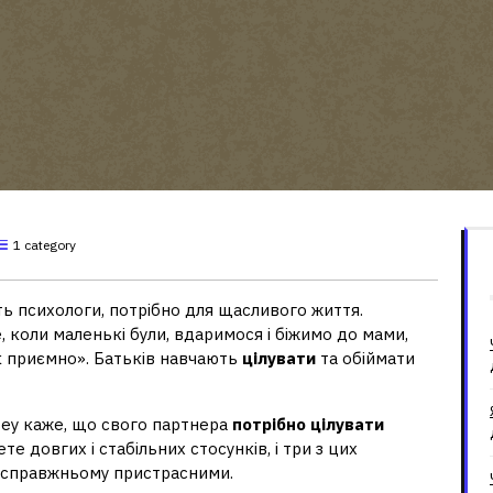
1 category
ть психологи, потрібно для щасливого життя.
е, коли маленькі були, вдаримося і біжимо до мами,
ак приємно». Батьків навчають
цілувати
та обіймати
issey каже, що свого партнера
потрібно цілувати
е довгих і стабільних стосунків, і три з цих
о-справжньому пристрасними.