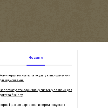
Новини
Чому перші місяці після інсульту є вирішальними
для відновлення
Як організувати ефективну систему безпеки для
дому та бізнесу
Чорна ікра: що варто знати перед покупкою