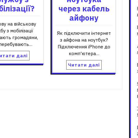
білізації?
через кабель
айфону
ву на військову
бу з мобілізації
Як підключити інтернет
гають громадяни,
з айфона на ноутбук?
 перебувають…
Підключення iPhone до
комп'ютера…
итати далі
Читати далі