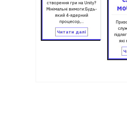
створення гри на Unity?
мо
Мінімальні вимоги:Будь-
який 4-ядерний
процесор,…
Призо
служ
Читати далі
підля
які
Ч