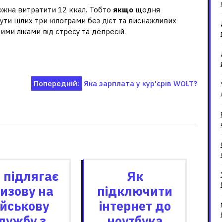
ожна витратити 12 ккал. Тобто
якщо
щодня
ути цілих три кілограми без дієт та виснажливих
вими ліками від стресу та депресій.
Попередній:
Яка зарплата у кур'єрів WOLT?
зані записи
 підлягає
Як
изову на
підключити
ійськову
інтернет до
лужбу з
ноутбука