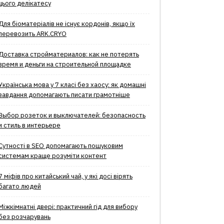
цього делікатесу
Для біоматеріалів не існує кордонів, якщо їх
перевозить ARK.CRYO
Доставка стройматериалов: как не потерять
время и деньги на строительной площадке
Українська мова у 7 класі без хаосу: як домашні
завдання допомагають писати грамотніше
Выбор розеток и выключателей: безопасность
и стиль в интерьере
Сутності в SEO допомагають пошуковим
системам краще розуміти контент
7 міфів про китайський чай, у які досі вірять
багато людей
Міжкімнатні двері: практичний гід для вибору
без розчарувань