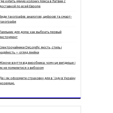
Где купить умную колонку Алиса в Латвии с
доставкой по всей Европе
Види тахографів: аналогові, цифрові та смарт-
тахографи
Паяльник для дома: как выбрать первый
инструмент
Електрочайники DeLonghi: якість, стиль і
надійність — огляд лінійки
Жіноче взуття від виробника: чому це вигідніше і
як не помилитися з вибором
Де і як оформити страховку для вʼїзду в Україну
іноземцю.