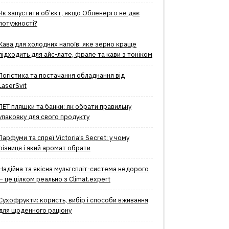
Як запустити об’єкт, якщо Обленерго не дає
потужності?
Кава для холодних напоїв: яке зерно краще
підходить для айс-лате, фрапе та кави з тоніком
Логістика та постачання обладнання від
LaserSvit
ПЕТ пляшки та банки: як обрати правильну
упаковку для свого продукту
Парфуми та спреї Victoria’s Secret: у чому
різниця і який аромат обрати
Надійна та якісна мультспліт-система недорого
– це цілком реально з Climat.еxpert
Сухофрукти: користь, вибір і способи вживання
для щоденного раціону