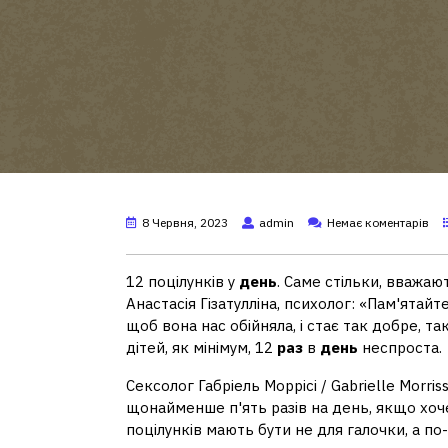
8 Червня, 2023
admin
Немає коментарів
12 поцілунків у
день
. Саме стільки, вважаю
Анастасія Гізатулліна, психолог: «Пам'ятайт
щоб вона нас обійняла, і стає так добре, т
дітей, як мінімум, 12
раз
в
день
неспроста.
Сексолог Габріель Моррісі / Gabrielle Morr
щонайменше п'ять разів на день, якщо хочет
поцілунків мають бути не для галочки, а п