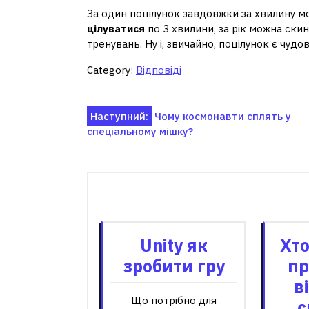
За один поцілунок завдовжки за хвилину м
цілуватися
по 3 хвилини, за рік можна скин
тренувань. Ну і, звичайно, поцілунок є чудо
Category:
Відповіді
Навігація
Наступний:
Чому космонавти сплять у
спеціальному мішку?
записів
Пов'я
Unity як
Хто
зробити гру
пр
в
Що потрібно для
с