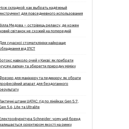
Нож складной: как выбрать надёжный
инструмент для повседневного использования
Вілла Медова – острівець релаксу, де кожен
новий світанок не схожий на попередній
Для сучасної стоматклініки найкраще
обладнання від ІПСТ
Ботокс навколо очей у Києві: як прибрати
«гусячі лапки» та зберегти природну міміку
Фрезер для манікюру та педикюру: як обрати
професійний апарат для бездоганного
результату
Тактичні штани UATAC: гід по лінійках Gen 5.7,
Gen 5.6, Lite та Ultralite
Електрофурнітура Schneider: чому цей бренд
залишається орієнтиром якості на ринку