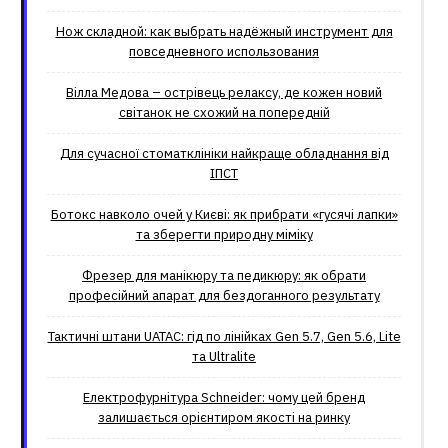
Нож складной: как выбрать надёжный инструмент для
повседневного использования
Вілла Медова – острівець релаксу, де кожен новий
світанок не схожий на попередній
Для сучасної стоматклініки найкраще обладнання від
ІПСТ
Ботокс навколо очей у Києві: як прибрати «гусячі лапки»
та зберегти природну міміку
Фрезер для манікюру та педикюру: як обрати
професійний апарат для бездоганного результату
Тактичні штани UATAC: гід по лінійках Gen 5.7, Gen 5.6, Lite
та Ultralite
Електрофурнітура Schneider: чому цей бренд
залишається орієнтиром якості на ринку