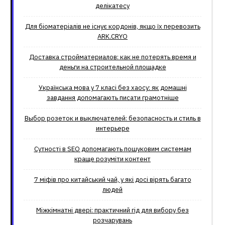
делікатесу
Для біоматеріалів не існує кордонів, якщо їх перевозить
ARK.CRYO
Доставка стройматериалов: как не потерять время и
деньги на строительной площадке
Українська мова у 7 класі без хаосу: як домашні
завдання допомагають писати грамотніше
Выбор розеток и выключателей: безопасность и стиль в
интерьере
Сутності в SEO допомагають пошуковим системам
краще розуміти контент
7 міфів про китайський чай, у які досі вірять багато
людей
Міжкімнатні двері: практичний гід для вибору без
розчарувань