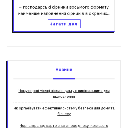
– господарські сірники восьмого формату,
найменше наповнення сірників в окремих…
Читати далі
Новини
Чому перші місяці після інсульту є вирішальними для
відновлення
Як організувати ефективну систему безпеки для дому та
бізнесу
Чорна ікра: що варто знати перед покупкою цього