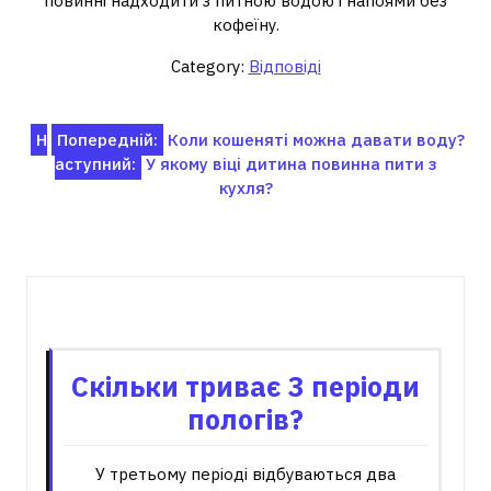
повинні надходити з питною водою і напоями без
кофеїну.
Category:
Відповіді
Навігація
Н
Попередній:
Коли кошеняті можна давати воду?
аступний:
У якому віці дитина повинна пити з
записів
кухля?
Пов'язані записи
Скільки триває 3 періоди
пологів?
У третьому періоді відбуваються два