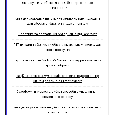
Як запустити об’єкт, якщо Обленерго не дає
потужності?
Кава для холодних напоїв: яке зерно краще підходить
для айс-лате, фрапе та кави з тоніком
Логістика та постачання обладнання від LaserSvit
ПЕТ пляшки та банки: як обрати правильну упаковку для
свого продукту
Парфуми та спреї Victoria’s Secret: у чому різниця і який
аромат обрати
Надійна та якісна мультспліт-система недорого – це
цілком реально з Climat.еxpert
Сухофрукти: користь, вибір і способи вживання для
щоденного раціону
Где купить умную колонку Алиса в Латвии с доставкой по
всей Европе