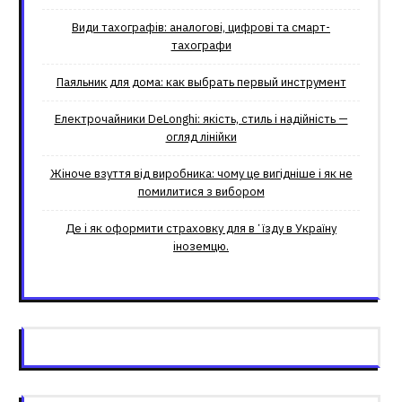
Види тахографів: аналогові, цифрові та смарт-
тахографи
Паяльник для дома: как выбрать первый инструмент
Електрочайники DeLonghi: якість, стиль і надійність —
огляд лінійки
Жіноче взуття від виробника: чому це вигідніше і як не
помилитися з вибором
Де і як оформити страховку для вʼїзду в Україну
іноземцю.