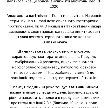
вагітності краще зовсім виключити алкоголь. Dec 31,
2020
Алкоголь та
вагітність
– Поняття несумісні. На ранніх
термінах навіть малі дози спиртного категорично
протипоказані. Після 3 місяців
вагітності
деякі лікарі
дозволяють своїм пацієнткам зрідка випити зовсім
трохи
легкого червоного вина чи ковток
шампанського
.
Шампанське
за рахунок вмісту алкоголю
характеризується тератогенною дією. Порушує
ембріональний розвиток, викликає аномалії
морфологічного характеру, патологію кістково-
м'язової системи. Плід особливо чутливий до
зовнішніх подразників під час перших 13 тижнів.
Інститут Медицини рекомендує
вагітним
жінкам
вживати лише 3 л води на день. Близько 22% цієї
рідини надходить з вологи в продуктах, вживаючи
протягом дня інші 2,3 л (близько 10 чашок), вони