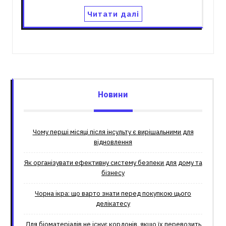
Читати далі
Новини
Чому перші місяці після інсульту є вирішальними для
відновлення
Як організувати ефективну систему безпеки для дому та
бізнесу
Чорна ікра: що варто знати перед покупкою цього
делікатесу
Для біоматеріалів не існує кордонів, якщо їх перевозить