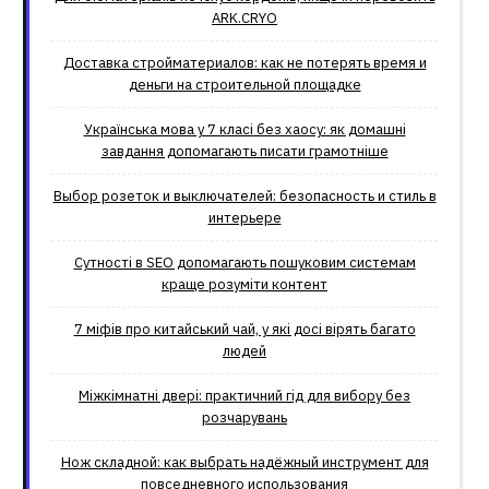
ARK.CRYO
Доставка стройматериалов: как не потерять время и
деньги на строительной площадке
Українська мова у 7 класі без хаосу: як домашні
завдання допомагають писати грамотніше
Выбор розеток и выключателей: безопасность и стиль в
интерьере
Сутності в SEO допомагають пошуковим системам
краще розуміти контент
7 міфів про китайський чай, у які досі вірять багато
людей
Міжкімнатні двері: практичний гід для вибору без
розчарувань
Нож складной: как выбрать надёжный инструмент для
повседневного использования