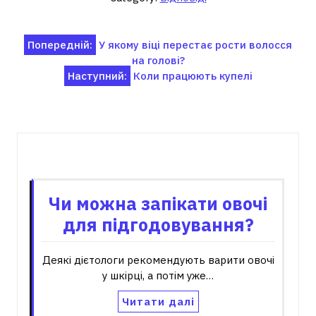
Навігація
Попередній:
У якому віці перестає рости волосся
на голові?
записів
Наступний:
Коли працюють купелі
Пов'язані записи
Чи можна запікати овочі
для підгодовування?
Деякі дієтологи рекомендують варити овочі
у шкірці, а потім уже…
Читати далі