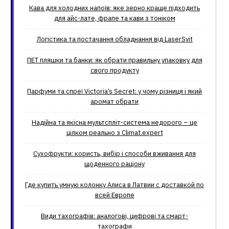
Кава для холодних напоїв: яке зерно краще підходить
для айс-лате, фрапе та кави з тоніком
Логістика та постачання обладнання від LaserSvit
ПЕТ пляшки та банки: як обрати правильну упаковку для
свого продукту
Парфуми та спреї Victoria’s Secret: у чому різниця і який
аромат обрати
Надійна та якісна мультспліт-система недорого – це
цілком реально з Climat.еxpert
Сухофрукти: користь, вибір і способи вживання для
щоденного раціону
Где купить умную колонку Алиса в Латвии с доставкой по
всей Европе
Види тахографів: аналогові, цифрові та смарт-
тахографи