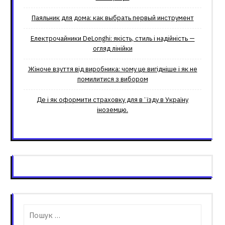
Паяльник для дома: как выбрать первый инструмент
Електрочайники DeLonghi: якість, стиль і надійність —
огляд лінійки
Жіноче взуття від виробника: чому це вигідніше і як не
помилитися з вибором
Де і як оформити страховку для вʼїзду в Україну
іноземцю.