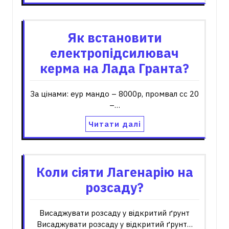
Як встановити
електропідсилювач
керма на Лада Гранта?
За цінами: еур мандо – 8000р, промвал сс 20
–…
Читати далі
Коли сіяти Лагенарію на
розсаду?
Висаджувати розсаду у відкритий ґрунт
Висаджувати розсаду у відкритий ґрунт…