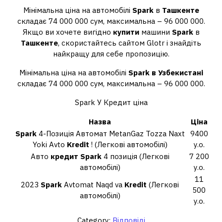
Мінімальна ціна на автомобілі
Spark
в
Ташкенте
складає 74 000 000 сум, максимальна – 96 000 000.
Якщо ви хочете вигідно
купити
машини
Spark
в
Ташкенте
, скористайтесь сайтом Glotr і знайдіть
найкращу для себе пропозицію.
Мінімальна ціна на автомобілі
Spark в Узбекистані
складає 74 000 000 сум, максимальна – 96 000 000.
Spark У Кредит ціна
Назва
Ціна
Spark
4-Позиція Автомат MetanGaz Tozza Naxt
9400
Yoki Avto
Kredit
! (Легкові автомобілі)
у.о.
Авто
кредит Spark
4 позиція (Легкові
7 200
автомобілі)
у.о.
11
2023
Spark
Avtomat Naqd va
Kredit
(Легкові
500
автомобілі)
у.о.
Category:
Відповіді