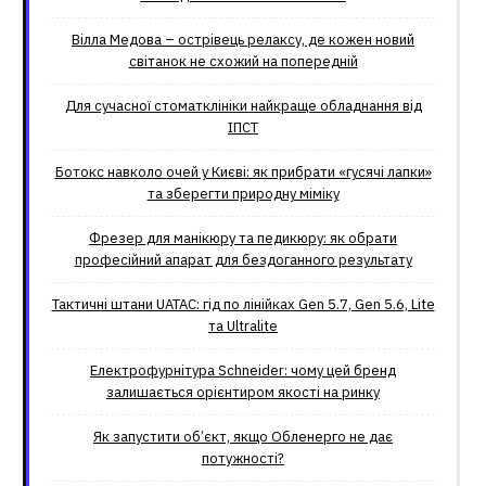
Вілла Медова – острівець релаксу, де кожен новий
світанок не схожий на попередній
Для сучасної стоматклініки найкраще обладнання від
ІПСТ
Ботокс навколо очей у Києві: як прибрати «гусячі лапки»
та зберегти природну міміку
Фрезер для манікюру та педикюру: як обрати
професійний апарат для бездоганного результату
Тактичні штани UATAC: гід по лінійках Gen 5.7, Gen 5.6, Lite
та Ultralite
Електрофурнітура Schneider: чому цей бренд
залишається орієнтиром якості на ринку
Як запустити об’єкт, якщо Обленерго не дає
потужності?