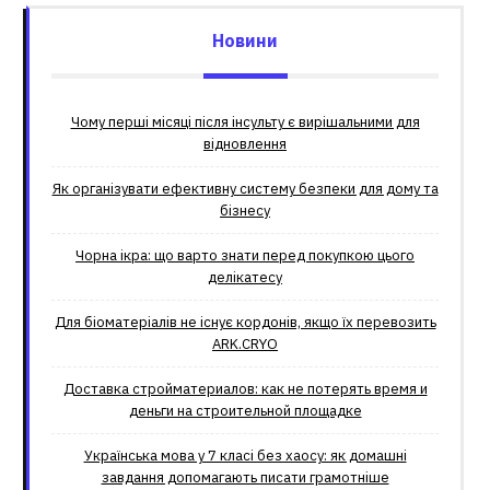
Новини
Чому перші місяці після інсульту є вирішальними для
відновлення
Як організувати ефективну систему безпеки для дому та
бізнесу
Чорна ікра: що варто знати перед покупкою цього
делікатесу
Для біоматеріалів не існує кордонів, якщо їх перевозить
ARK.CRYO
Доставка стройматериалов: как не потерять время и
деньги на строительной площадке
Українська мова у 7 класі без хаосу: як домашні
завдання допомагають писати грамотніше