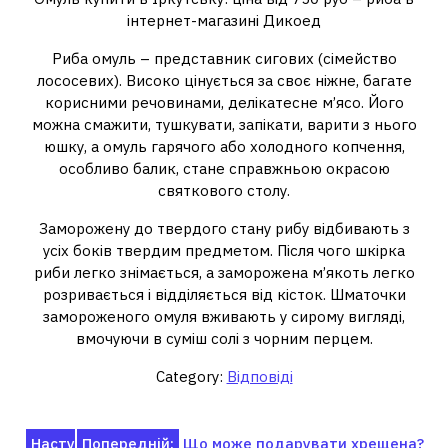
інтернет-магазині Дикоед
Риба омуль – представник сигових (сімейство
лососевих). Високо цінується за своє ніжне, багате
корисними речовинами, делікатесне м’ясо. Його
можна смажити, тушкувати, запікати, варити з нього
юшку, а омуль гарячого або холодного копчення,
особливо балик, стане справжньою окрасою
святкового столу.
Заморожену до твердого стану рибу відбивають з
усіх боків твердим предметом. Після чого шкірка
риби легко знімається, а заморожена м’якоть легко
розривається і відділяється від кісток. Шматочки
замороженого омуля вживають у сирому вигляді,
вмочуючи в суміш солі з чорним перцем.
Category:
Відповіді
Навігація
Насту
Попередній:
Що може подарувати хрещена?