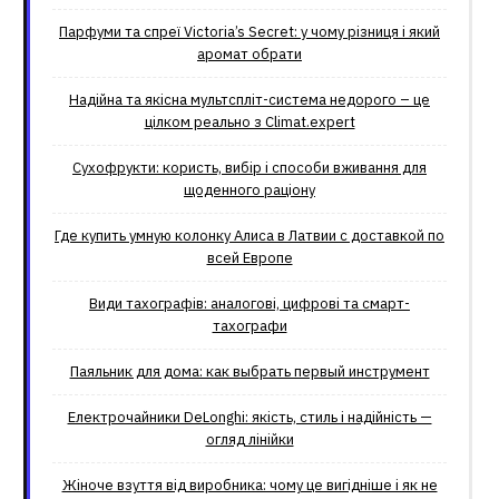
Парфуми та спреї Victoria’s Secret: у чому різниця і який
аромат обрати
Надійна та якісна мультспліт-система недорого – це
цілком реально з Climat.еxpert
Сухофрукти: користь, вибір і способи вживання для
щоденного раціону
Где купить умную колонку Алиса в Латвии с доставкой по
всей Европе
Види тахографів: аналогові, цифрові та смарт-
тахографи
Паяльник для дома: как выбрать первый инструмент
Електрочайники DeLonghi: якість, стиль і надійність —
огляд лінійки
Жіноче взуття від виробника: чому це вигідніше і як не