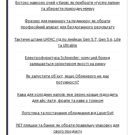
Ботокс навколо очей у Києві: як прибрати «гусячі лапки»
та зберегти природну міміку
Фрезер для манікюру та педикюру: як обрати
професійний апарат для бездоганного результату
Тактичні штани UATAC: гід по лінійках Gen 5.7, Gen 5.6, Lite
та Ultralite
Електрофурнітура Schneider: чому цей бренд
залишається орієнтиром якості на ринку
Як запустити об’єкт, якщо Обленерго не дає
потужності?
Кава для холодних напоїв: яке зерно краще підходить
для айс-лате, фрапе та кави з тоніком
Логістика та постачання обладнання від LaserSvit
ПЕТ пляшки та банки: як обрати правильну упаковку для
свого продукту