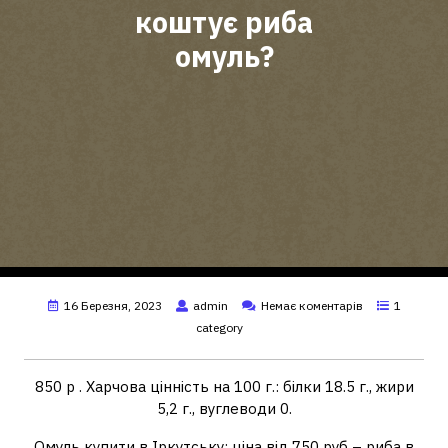
коштує риба
омуль?
16 Березня, 2023
admin
Немає коментарів
1
category
850 р . Харчова цінність на 100 г.: білки 18.5 г., жири
5,2 г., вуглеводи 0.
Омуль купити в Іркутську: ціна від 750 руб – риба в