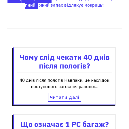
пний:
Який запах відлякує мокриць?
записів
Пов'язані записи
Чому слід чекати 40 днів
після пологів?
40 днів після пологів Навпаки, це наслідок
поступового загоєння ранової…
Читати далі
Що означає 1 PC багаж?