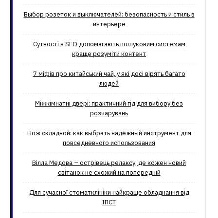
Выбор розеток и выключателей: безопасность и стиль в
интерьере
Сутності в SEO допомагають пошуковим системам
краще розуміти контент
7 міфів про китайський чай, у які досі вірять багато
людей
Міжкімнатні двері: практичний гід для вибору без
розчарувань
Нож складной: как выбрать надёжный инструмент для
повседневного использования
Вілла Медова – острівець релаксу, де кожен новий
світанок не схожий на попередній
Для сучасної стоматклініки найкраще обладнання від
ІПСТ