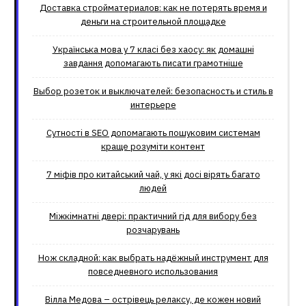
Доставка стройматериалов: как не потерять время и
деньги на строительной площадке
Українська мова у 7 класі без хаосу: як домашні
завдання допомагають писати грамотніше
Выбор розеток и выключателей: безопасность и стиль в
интерьере
Сутності в SEO допомагають пошуковим системам
краще розуміти контент
7 міфів про китайський чай, у які досі вірять багато
людей
Міжкімнатні двері: практичний гід для вибору без
розчарувань
Нож складной: как выбрать надёжный инструмент для
повседневного использования
Вілла Медова – острівець релаксу, де кожен новий