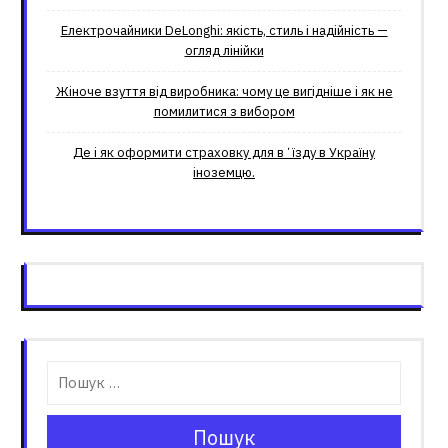
Електрочайники DeLonghi: якість, стиль і надійність —
огляд лінійки
Жіноче взуття від виробника: чому це вигідніше і як не
помилитися з вибором
Де і як оформити страховку для вʼїзду в Україну
іноземцю.
Пошук