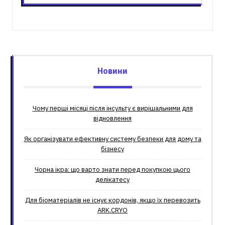
Новини
Чому перші місяці після інсульту є вирішальними для
відновлення
Як організувати ефективну систему безпеки для дому та
бізнесу
Чорна ікра: що варто знати перед покупкою цього
делікатесу
Для біоматеріалів не існує кордонів, якщо їх перевозить
ARK.CRYO