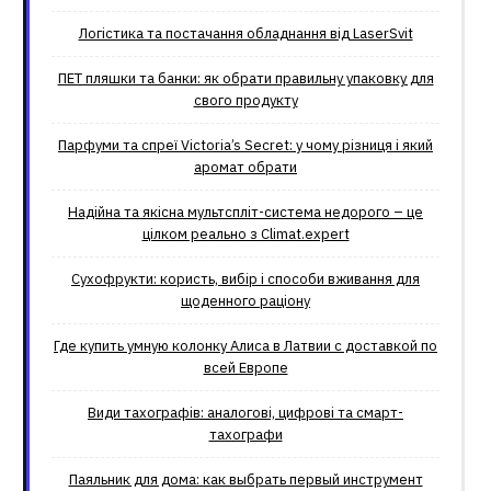
Логістика та постачання обладнання від LaserSvit
ПЕТ пляшки та банки: як обрати правильну упаковку для
свого продукту
Парфуми та спреї Victoria’s Secret: у чому різниця і який
аромат обрати
Надійна та якісна мультспліт-система недорого – це
цілком реально з Climat.еxpert
Сухофрукти: користь, вибір і способи вживання для
щоденного раціону
Где купить умную колонку Алиса в Латвии с доставкой по
всей Европе
Види тахографів: аналогові, цифрові та смарт-
тахографи
Паяльник для дома: как выбрать первый инструмент