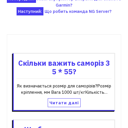
Garmin?
записів
Наступний:
Що робить команда NG Server?
Пов'язані записи
Скільки важить саморіз 3
5 * 55?
Як визначається розмір для саморізів?Розмір
кріплення, мм Вага 1000 шт/кгКількість…
Читати далі