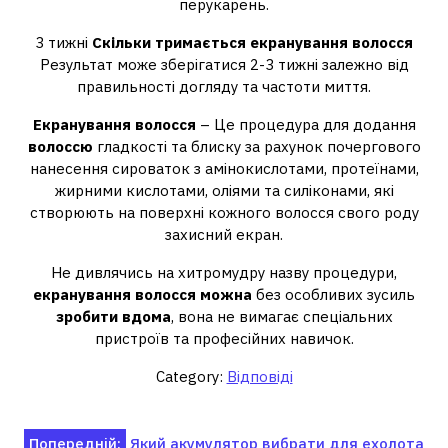
перукарень.
3 тижні
Скільки тримається екранування волосся
Результат може зберігатися 2-3 тижні залежно від
правильності догляду та частоти миття.
Екранування волосся
– Це процедура для додання
волоссю
гладкості та блиску за рахунок почергового
нанесення сироваток з амінокислотами, протеїнами,
жирними кислотами, оліями та силіконами, які
створюють на поверхні кожного волосся свого роду
захисний екран.
Не дивлячись на хитромудру назву процедури,
екранування волосся можна
без особливих зусиль
зробити вдома
, вона не вимагає спеціальних
пристроїв та професійних навичок.
Category:
Відповіді
Навігація
Попередній:
Який акумулятор вибрати для ехолота