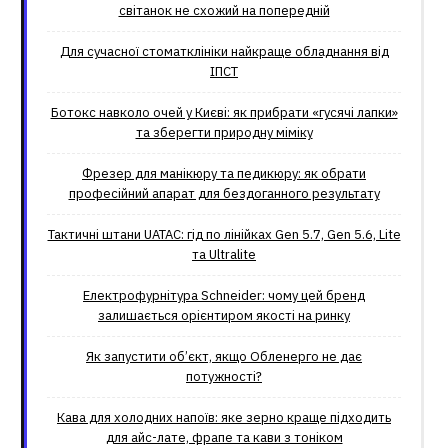
світанок не схожий на попередній
Для сучасної стоматклініки найкраще обладнання від
ІПСТ
Ботокс навколо очей у Києві: як прибрати «гусячі лапки»
та зберегти природну міміку
Фрезер для манікюру та педикюру: як обрати
професійний апарат для бездоганного результату
Тактичні штани UATAC: гід по лінійках Gen 5.7, Gen 5.6, Lite
та Ultralite
Електрофурнітура Schneider: чому цей бренд
залишається орієнтиром якості на ринку
Як запустити об’єкт, якщо Обленерго не дає
потужності?
Кава для холодних напоїв: яке зерно краще підходить
для айс-лате, фрапе та кави з тоніком