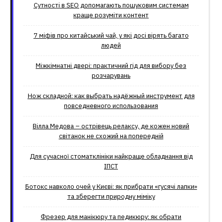
Сутності в SEO допомагають пошуковим системам
краще розуміти контент
7 міфів про китайський чай, у які досі вірять багато
людей
Міжкімнатні двері: практичний гід для вибору без
розчарувань
Нож складной: как выбрать надёжный инструмент для
повседневного использования
Вілла Медова – острівець релаксу, де кожен новий
світанок не схожий на попередній
Для сучасної стоматклініки найкраще обладнання від
ІПСТ
Ботокс навколо очей у Києві: як прибрати «гусячі лапки»
та зберегти природну міміку
Фрезер для манікюру та педикюру: як обрати