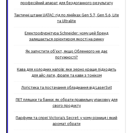
професійний апарат для бездоганного результату
Тактичні штани UATAC: гід по лінійках Gen 5.7, Gen 5.6, Lite
та Ultralite
Електрофурнітура Schneider: чому цей бренд
залишається орієнтиром якості на ринку
Як запустити об’єкт, якщо Обленерго не дає
потужності?
Кава для холодних напоїв: яке зерно краще підходить
для айс-лате, фрапе та кави з тоніком
Логістика та постачання обладнання від LaserSvit
ПЕТ пляшки та банки: як обрати правильну упаковку для
свого продукту
Парфуми та спреї Victoria’s Secret: у чому різниця і який
аромат обрати