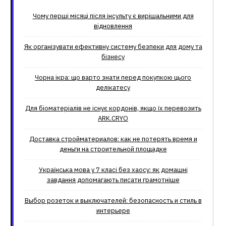
Чому перші місяці після інсульту є вирішальними для
відновлення
Як організувати ефективну систему безпеки для дому та
бізнесу
Чорна ікра: що варто знати перед покупкою цього
делікатесу
Для біоматеріалів не існує кордонів, якщо їх перевозить
ARK.CRYO
Доставка стройматериалов: как не потерять время и
деньги на строительной площадке
Українська мова у 7 класі без хаосу: як домашні
завдання допомагають писати грамотніше
Выбор розеток и выключателей: безопасность и стиль в
интерьере