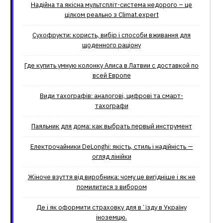
Надійна та якісна мультспліт-система недорого – це
цілком реально з Climat.еxpert
Сухофрукти: користь, вибір і способи вживання для
щоденного раціону
Где купить умную колонку Алиса в Латвии с доставкой по
всей Европе
Види тахографів: аналогові, цифрові та смарт-
тахографи
Паяльник для дома: как выбрать первый инструмент
Електрочайники DeLonghi: якість, стиль і надійність —
огляд лінійки
Жіноче взуття від виробника: чому це вигідніше і як не
помилитися з вибором
Де і як оформити страховку для вʼїзду в Україну
іноземцю.