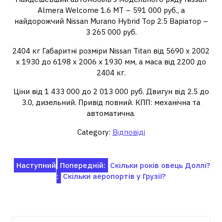
Almera Welcome 1.6 MT – 591 000 руб., а
найдорожчий Nissan Murano Hybrid Top 2.5 Варіатор –
3 265 000 руб.
2404 кг Габаритні розміри Nissan Titan від 5690 x 2002
x 1930 до 6198 x 2006 x 1930 мм, а маса від 2200 до
2404 кг.
Ціни від 1 433 000 до 2 013 000 руб. Двигун від 2.5 до
3.0, дизельний. Привід повний. КПП: механічна та
автоматична.
Category:
Відповіді
Навігація
Наступний
Попередній:
Скільки років овець Доллі?
:
Скільки аеропортів у Грузії?
записів