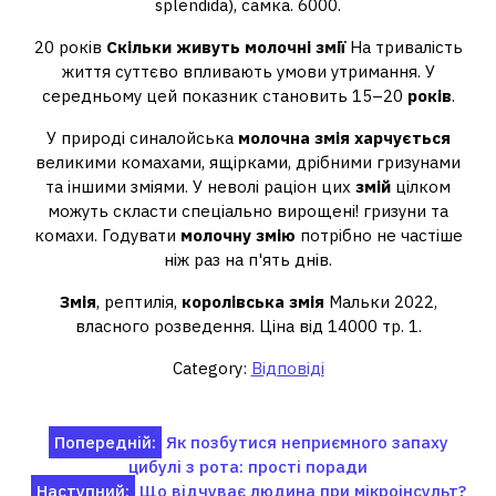
splendida), самка. 6000.
20 років
Скільки живуть молочні змії
На тривалість
життя суттєво впливають умови утримання. У
середньому цей показник становить 15–20
років
.
У природі синалойська
молочна змія харчується
великими комахами, ящірками, дрібними гризунами
та іншими зміями. У неволі раціон цих
змій
цілком
можуть скласти спеціально вирощені! гризуни та
комахи. Годувати
молочну змію
потрібно не частіше
ніж раз на п'ять днів.
Змія
, рептилія,
королівська змія
Мальки 2022,
власного розведення. Ціна від 14000 тр. 1.
Category:
Відповіді
Навігація
Попередній:
Як позбутися неприємного запаху
цибулі з рота: прості поради
записів
Наступний:
Що відчуває людина при мікроінсульт?