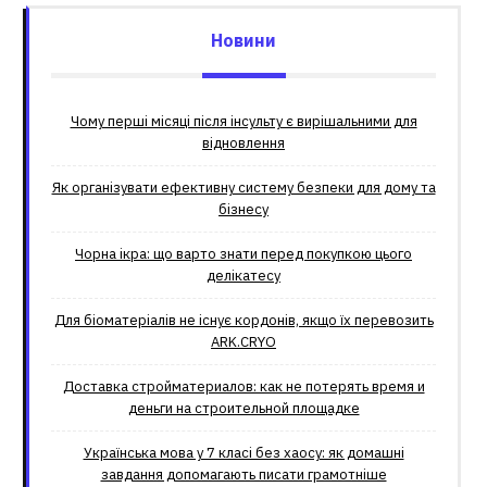
Новини
Чому перші місяці після інсульту є вирішальними для
відновлення
Як організувати ефективну систему безпеки для дому та
бізнесу
Чорна ікра: що варто знати перед покупкою цього
делікатесу
Для біоматеріалів не існує кордонів, якщо їх перевозить
ARK.CRYO
Доставка стройматериалов: как не потерять время и
деньги на строительной площадке
Українська мова у 7 класі без хаосу: як домашні
завдання допомагають писати грамотніше