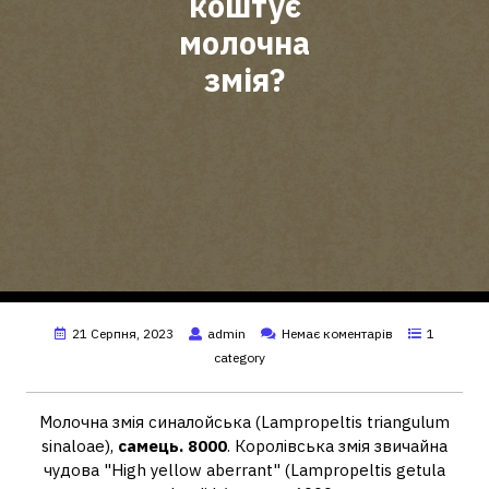
коштує
молочна
змія?
21 Серпня, 2023
admin
Немає коментарів
1
category
Молочна змія синалойська (Lampropeltis triangulum
sinaloae),
самець.
8000
. Королівська змія звичайна
чудова "High yellow aberrant" (Lampropeltis getula