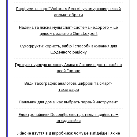
Парфуми та спреї Victoria’s Secret: у чому різниця і який
аромат обрати
Надійна та якісна мультспліт-система недорого – це
цілком реально з Climat.еxpert
Сухофрукти: користь, вибір і способи вживання для
щоденного раціону
Где купить умную колонку Алиса в Латвии с доставкой по
всей Европе
Види тахографів: аналогові, цифрові та смарт-
тахографи
Паяльник для дома: как выбрать первый инструмент
Електрочайники DeLonghi: якість, стиль і надійність —
огляд лінійки
Жіноче взуття від виробника: чому це вигідніше і як не