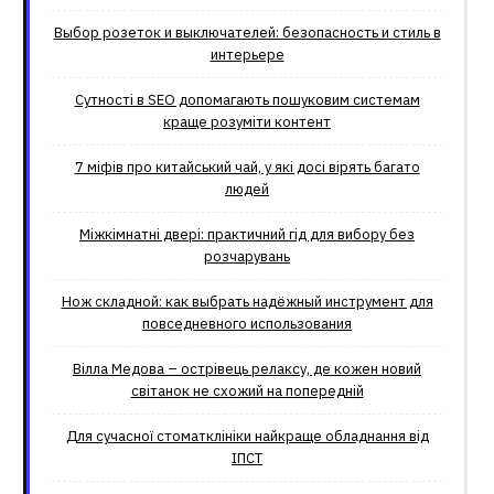
Выбор розеток и выключателей: безопасность и стиль в
интерьере
Сутності в SEO допомагають пошуковим системам
краще розуміти контент
7 міфів про китайський чай, у які досі вірять багато
людей
Міжкімнатні двері: практичний гід для вибору без
розчарувань
Нож складной: как выбрать надёжный инструмент для
повседневного использования
Вілла Медова – острівець релаксу, де кожен новий
світанок не схожий на попередній
Для сучасної стоматклініки найкраще обладнання від
ІПСТ