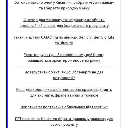
Ботокс навколо очей у Києві: як прибрати «гусячі лапки»
та зберегти природну міміку
Фрезер для манікюру та педикюру: як обрати
професійний апарат для бездоганного результату
Тактичні штани UATAC: гід по лінійках Gen 5.7, Gen 5.6, Lite
та Ultralite
Електрофурнітура Schneider: чому цей бренд
залишається орієнтиром якості на ринку
Як запустити об’єкт, якщо Обленерго не дає
потужності?
Кава для холодних напоїв: яке зерно краще підходить
для айс-лате, фрапе та кави з тоніком
Логістика та постачання обладнання від LaserSvit
ПЕТ пляшки та банки: як обрати правильну упаковку для
свого продукту