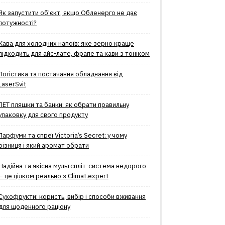
Як запустити об’єкт, якщо Обленерго не дає
потужності?
Кава для холодних напоїв: яке зерно краще
підходить для айс-лате, фрапе та кави з тоніком
Логістика та постачання обладнання від
LaserSvit
ПЕТ пляшки та банки: як обрати правильну
упаковку для свого продукту
Парфуми та спреї Victoria’s Secret: у чому
різниця і який аромат обрати
Надійна та якісна мультспліт-система недорого
– це цілком реально з Climat.еxpert
Сухофрукти: користь, вибір і способи вживання
для щоденного раціону