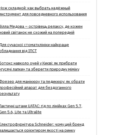
Нож складной: как выбрать надёжный
инструмент для повседневного использования
Вілла Медова – острівець релаксу, де кожен
новий світанок не схожий на попередній
Для сучасної стоматклініки найкраще
обладнання від ІПСТ
Ботокс навколо очей у Києві: як прибрати
«гусячі лапки» та зберегти природну міміку
Фрезер для манікюру та педикюру: як обрати
професійний апарат для бездоганного
результату
Тактичні штани UATAC: гід по лінійках Gen 5.7,
Gen 5.6, Lite та Ultralite
Електрофурнітура Schneider: чому цей бренд
залишається орієнтиром якості на ринку