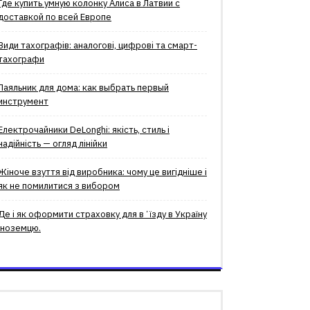
Где купить умную колонку Алиса в Латвии с
доставкой по всей Европе
Види тахографів: аналогові, цифрові та смарт-
тахографи
Паяльник для дома: как выбрать первый
инструмент
Електрочайники DeLonghi: якість, стиль і
надійність — огляд лінійки
Жіноче взуття від виробника: чому це вигідніше і
як не помилитися з вибором
Де і як оформити страховку для вʼїзду в Україну
іноземцю.