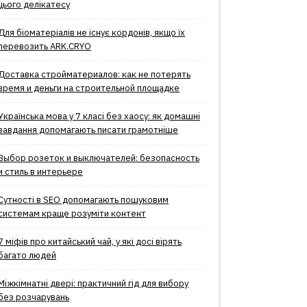
цього делікатесу
Для біоматеріалів не існує кордонів, якщо їх
перевозить ARK.CRYO
Доставка стройматериалов: как не потерять
время и деньги на строительной площадке
Українська мова у 7 класі без хаосу: як домашні
завдання допомагають писати грамотніше
Выбор розеток и выключателей: безопасность
и стиль в интерьере
Сутності в SEO допомагають пошуковим
системам краще розуміти контент
7 міфів про китайський чай, у які досі вірять
багато людей
Міжкімнатні двері: практичний гід для вибору
без розчарувань