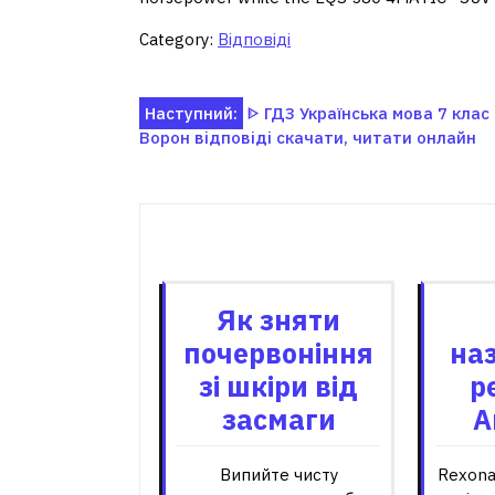
Category:
Відповіді
Навігація
Наступний:
ᐈ ГДЗ Українська мова 7 клас
Ворон відповіді скачати, читати онлайн
записів
Пов'я
Як зняти
почервоніння
на
зі шкіри від
р
засмаги
А
Випийте чисту
Rexona