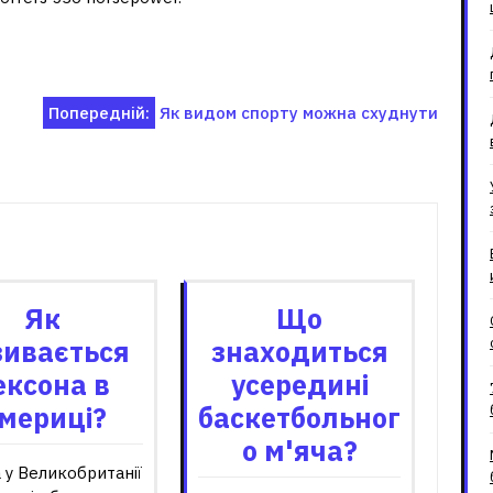
Попередній:
Як видом спорту можна схуднути
зані записи
Як
Що
зивається
знаходиться
ексона в
усередині
мериці?
баскетбольног
о м'яча?
 у Великобританії