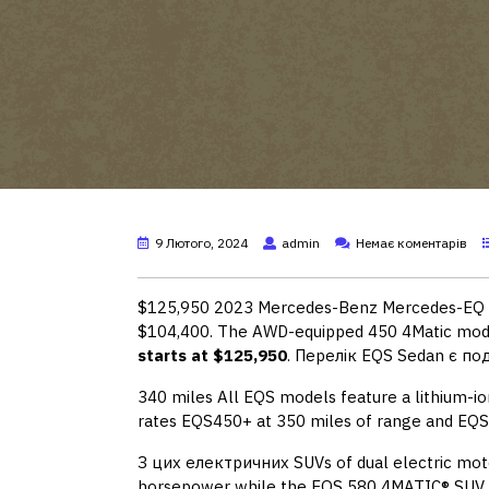
9 Лютого, 2024
admin
Немає коментарів
$125,950 2023 Mercedes-Benz Mercedes-EQ E
$104,400. The AWD-equipped 450 4Matic mode
starts at $125,950
. Перелік EQS Sedan є по
340 miles All EQS models feature a lithium-io
rates EQS450+ at 350 miles of range and EQ
З цих електричних SUVs of dual electric mo
horsepower while the EQS 580 4MATIC® SUV 