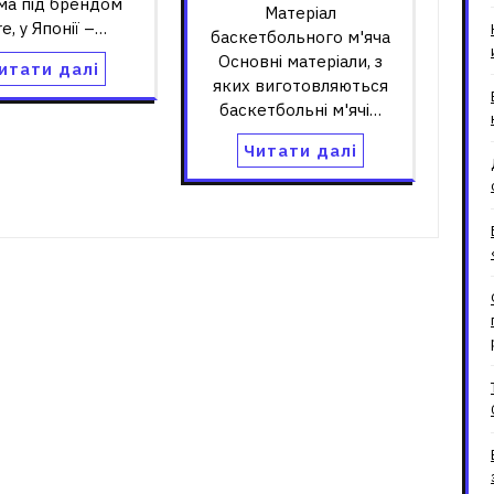
ма під брендом
Матеріал
e, у Японії –…
баскетбольного м'яча
Основні матеріали, з
итати далі
яких виготовляються
баскетбольні м'ячі…
Читати далі