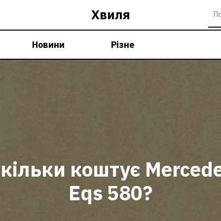
Хвиля
Новини
Різне
кільки коштує Merced
Eqs 580?