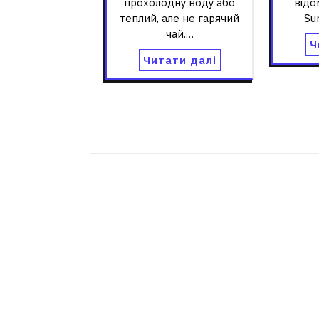
прохолодну воду або
відо
теплий, але не гарячий
Sur
чай.…
Ч
Читати далі