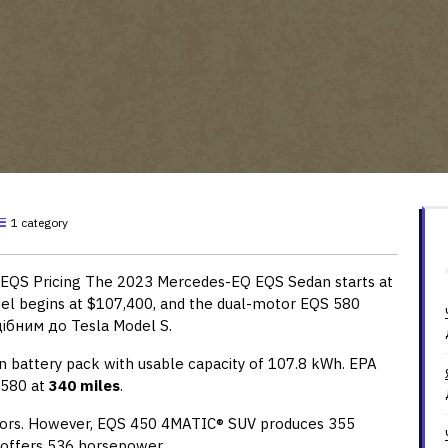
1 category
QS Pricing The 2023 Mercedes-EQ EQS Sedan starts at
l begins at $107,400, and the dual-motor EQS 580
дібним до Tesla Model S.
n battery pack with usable capacity of 107.8 kWh. EPA
S580 at
340 miles
.
tors. However, EQS 450 4MATIC® SUV produces 355
offers 536 horsepower.