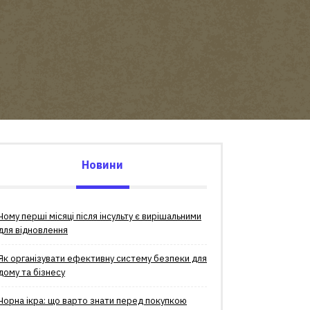
Новини
Чому перші місяці після інсульту є вирішальними
для відновлення
Як організувати ефективну систему безпеки для
дому та бізнесу
Чорна ікра: що варто знати перед покупкою