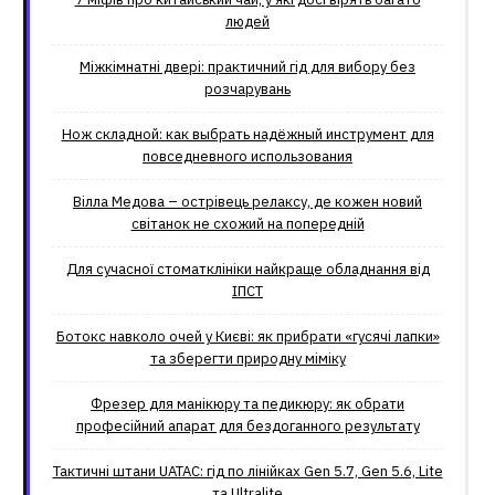
людей
Міжкімнатні двері: практичний гід для вибору без
розчарувань
Нож складной: как выбрать надёжный инструмент для
повседневного использования
Вілла Медова – острівець релаксу, де кожен новий
світанок не схожий на попередній
Для сучасної стоматклініки найкраще обладнання від
ІПСТ
Ботокс навколо очей у Києві: як прибрати «гусячі лапки»
та зберегти природну міміку
Фрезер для манікюру та педикюру: як обрати
професійний апарат для бездоганного результату
Тактичні штани UATAC: гід по лінійках Gen 5.7, Gen 5.6, Lite
та Ultralite