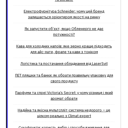
Електрофурнітура Schneider: чому цей бренд
залишається орієнтиром якості на ринку
Як запустити об’єкт, якщо Обленерго не дає
потужності?
Кава для холодних напоїв: яке зерно краще підходить
для айс-лате, фрапе та кави з тоніком
Логістика та постачання обладнання від LaserSvit
ПЕТ пляшки та банки: як обрати правильну упаковку для
свого продукту
Парфуми та спреї Victoria’s Secret: у чому різниця і який
аромат обрати
Надійна та якісна мультспліт-система недорого – це
цілком реально з Climat.еxpert
Сухофрукти: користь, вибір і способи вживання для