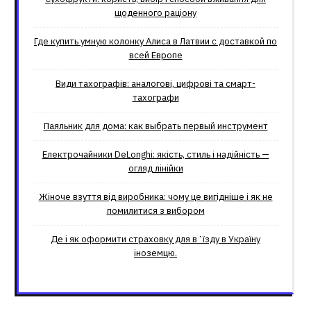
щоденного раціону
Где купить умную колонку Алиса в Латвии с доставкой по
всей Европе
Види тахографів: аналогові, цифрові та смарт-
тахографи
Паяльник для дома: как выбрать первый инструмент
Електрочайники DeLonghi: якість, стиль і надійність —
огляд лінійки
Жіноче взуття від виробника: чому це вигідніше і як не
помилитися з вибором
Де і як оформити страховку для вʼїзду в Україну
іноземцю.