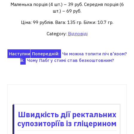
Маленька порція (4 шт.) – 39 руб. Середня порція (6
шт.) – 69 руб.
Ціна: 99 рублів. Вага: 135 гр. Білки: 10.7 гр.
Category:
Відповіді
Навігація
Наступни
Попередній:
Чи можна топити піч в'язом?
й:
Чому Пабг у стимі став безкоштовним?
записів
Пов'язані записи
Швидкість дії ректальних
супозиторіїв із гліцерином