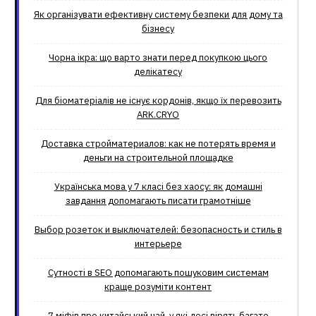
Як організувати ефективну систему безпеки для дому та
бізнесу
Чорна ікра: що варто знати перед покупкою цього
делікатесу
Для біоматеріалів не існує кордонів, якщо їх перевозить
ARK.CRYO
Доставка стройматериалов: как не потерять время и
деньги на строительной площадке
Українська мова у 7 класі без хаосу: як домашні
завдання допомагають писати грамотніше
Выбор розеток и выключателей: безопасность и стиль в
интерьере
Сутності в SEO допомагають пошуковим системам
краще розуміти контент
7 міфів про китайський чай, у які досі вірять багато