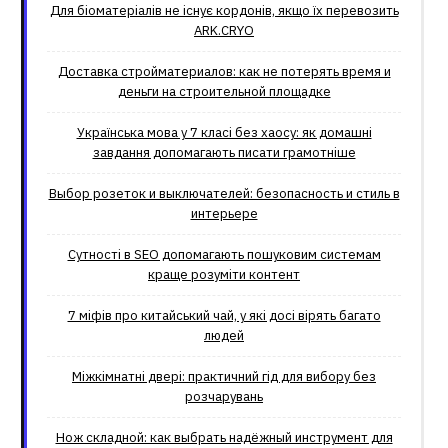
Для біоматеріалів не існує кордонів, якщо їх перевозить
ARK.CRYO
Доставка стройматериалов: как не потерять время и
деньги на строительной площадке
Українська мова у 7 класі без хаосу: як домашні
завдання допомагають писати грамотніше
Выбор розеток и выключателей: безопасность и стиль в
интерьере
Сутності в SEO допомагають пошуковим системам
краще розуміти контент
7 міфів про китайський чай, у які досі вірять багато
людей
Міжкімнатні двері: практичний гід для вибору без
розчарувань
Нож складной: как выбрать надёжный инструмент для