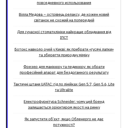
повседневного использования
Вілла Медова – острівець релаксу, де кожен новий
світанок не схожий на попередній
Для сучасної стоматклініки найкраще обладнання від
ІПСТ
Ботокс навколо очей у Києві: як прибрати «гусячі лапки»
та зберегти природну міміку
Фрезер для манікюру та педикюру: як обрати
професійний апарат для бездоганного результату
Тактичні штани UATAC: гід по лінійках Gen 5.7, Gen 5.6, Lite
та Ultralite
Електрофурнітура Schneider: чому цей бренд
залишається орієнтиром якості на ринку
Як запустити об’єкт, якщо Обленерго не дає
потужності?