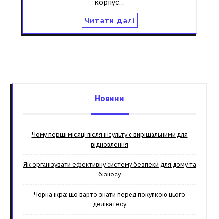
корпус…
Читати далі
Новини
Чому перші місяці після інсульту є вирішальними для
відновлення
Як організувати ефективну систему безпеки для дому та
бізнесу
Чорна ікра: що варто знати перед покупкою цього
делікатесу