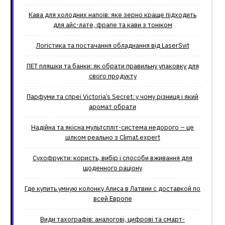
Кава для холодних напоїв: яке зерно краще підходить
для айс-лате, фрапе та кави з тоніком
Логістика та постачання обладнання від LaserSvit
ПЕТ пляшки та банки: як обрати правильну упаковку для
свого продукту
Парфуми та спреї Victoria’s Secret: у чому різниця і який
аромат обрати
Надійна та якісна мультспліт-система недорого – це
цілком реально з Climat.еxpert
Сухофрукти: користь, вибір і способи вживання для
щоденного раціону
Где купить умную колонку Алиса в Латвии с доставкой по
всей Европе
Види тахографів: аналогові, цифрові та смарт-