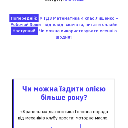
Навігація
Попередній:
ᐈ ГДЗ Математика 4 клас Лишенко –
Робочий Зошит відповіді скачати, читати онлайн
записів
Наступний:
Чи можна використовувати есенцію
щодня?
Пов'язані записи
Чи можна їздити олією
більше року?
«Крапельна» діагностика Головна порада
від механіків клубу проста: моторне масло…