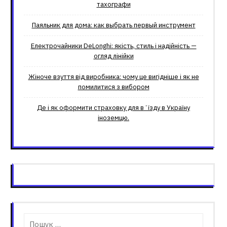
тахографи
Паяльник для дома: как выбрать первый инструмент
Електрочайники DeLonghi: якість, стиль і надійність —
огляд лінійки
Жіноче взуття від виробника: чому це вигідніше і як не
помилитися з вибором
Де і як оформити страховку для вʼїзду в Україну
іноземцю.