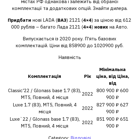
містах РФ однакова і залежить від обраної
комплектації та додаткових опцій. Знайти дилера.
Придбати
нові LADA (
ВАЗ
) 2121 (
4×4
) за ціною від 612
000 рублів – багато Лада 2121 (
4×4
)
нових
на Авто.
Випускається із 2020 року. П'ять базових
комплектацій. Ціни від 858900 до 1020900 руб.
Наявність
Мінімальна
Комплектація
Рік
ціна, від Ціна,
від
Classic'22 / Glonass base 1.7 (83),
800 900 ₽ 600
2022
MT5, Повний, 4 місця
900 ₽
Luxe 1.7 (83), MT5, Повний, 4
827 900 ₽ 627
2022
місця
900 ₽
Luxe`22 / Glonass base 1.7 (83),
851 900 ₽ 651
2022
MT5, Повний, 4 місця
900 ₽
Category:
Відповіді