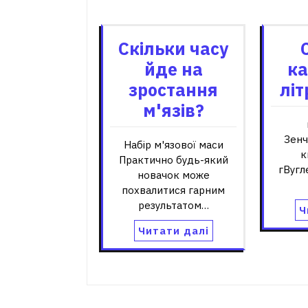
Пов'я
Скільки часу
йде на
ка
зростання
літ
м'язів?
Зенч
Набір м'язової маси
к
Практично будь-який
гВугл
новачок може
похвалитися гарним
результатом…
Ч
Читати далі