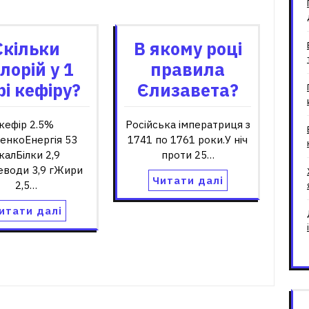
зані записи
Скільки
В якому році
лорій у 1
правила
рі кефіру?
Єлизавета?
кефір 2.5%
Російська імператриця з
енкоЕнергія 53
1741 по 1761 роки.У ніч
калБілки 2,9
проти 25…
еводи 3,9 гЖири
Читати далі
2,5…
итати далі