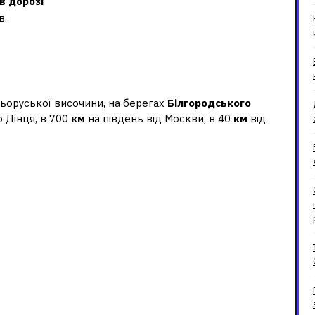
в дорозі
в.
д українського кордону
ьоруської височини, на берегах
Білгородського
 Дінця, в 700
км
на південь від Москви, в 40
км
від
Харкова?
а до Білгорода?