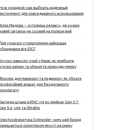
Нож складной: как выбрать надёжный
инструмент для повседневного использования
Вілла Медова – острівець релаксу, де кожен
новий світанок не схожий на попередній
Для сучасної стоматклініки найкраще
обладнання від ІПСТ
Ботокс навколо очей у Києві: як прибрати
«гусячі лапки» та зберегти природну міміку
Фрезер для манікюру та педикюру: як обрати
професійний апарат для бездоганного
результату
Тактичні штани UATAC: гід по лінійках Gen 5.7,
Gen 5.6, Lite та Ultralite
Електрофурнітура Schneider: чому цей бренд
залишається орієнтиром якості на ринку