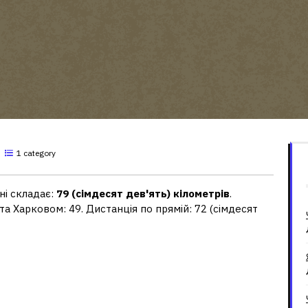
1 category
ні складає:
79 (сімдесят дев'ять) кілометрів
.
а Харковом: 49. Дистанція по прямій: 72 (сімдесят
д Білгорода до кордону