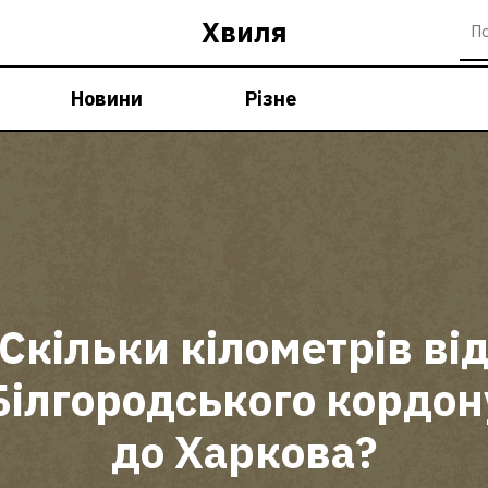
Хвиля
Новини
Різне
Скільки кілометрів ві
Білгородського кордон
до Харкова?