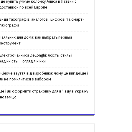
Где купить умную колонку Алиса в Латвии с
доставкой по всей Европе
Види тахографів: аналогові, цифрові та смарт-
тахографи
Паяльник для дома: как выбрать первый
инструмент
Електрочайники DeLonghi: якість, стиль і
надійність — огляд лінійки
Жіноче взуття від виробника: чому це вигідніше і
як не помилитися з вибором
Де і як оформити страховку для вʼїзду в Україну
іноземцю.