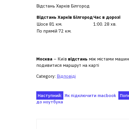
Відстань Харків Білгород
Відстань
Харків Білгород
Час в дорозі
Шосе 81 км.
1:00. 28 хв.
По прямій 72 км.
Скільки кілометрів ві
кордону?
Москва
– Київ
відстань
між містами маши
подивитися маршрут на карті
Category:
Відповіді
Навігація
Наступний:
Як підключити macbook
Поп
до ноутбука
записів