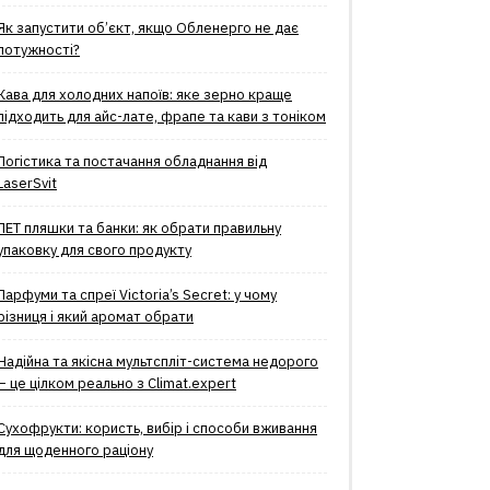
Як запустити об’єкт, якщо Обленерго не дає
потужності?
Кава для холодних напоїв: яке зерно краще
підходить для айс-лате, фрапе та кави з тоніком
Логістика та постачання обладнання від
LaserSvit
ПЕТ пляшки та банки: як обрати правильну
упаковку для свого продукту
Парфуми та спреї Victoria’s Secret: у чому
різниця і який аромат обрати
Надійна та якісна мультспліт-система недорого
– це цілком реально з Climat.еxpert
Сухофрукти: користь, вибір і способи вживання
для щоденного раціону