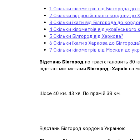
1
Скільки кілометрів від Білгорода до
2
Скільки від російського кордону до 
3
Скільки їхати від Білгорода до кордо
4
Скільки кілометрів від українського
5
Скільки Білгород від Харкова?
6
Скільки їхати з Харкова до Білгорода
7
Скільки кілометрів від Москви до ук
Відстань Білгород
по трасі становить 80 к
відстані між містами
Білгород
і
Харків
на ма
Скільки від російсько
Шосе 40 км. 43 хв. По прямій 38 км.
Скільки їхати від Білг
Україною?
Відстань Білгород кордон з Україною