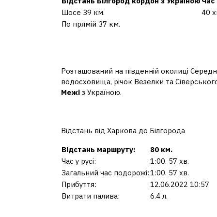
Відстань Білгород кордон з Україною
Час 
Шосе 39 км.
40 х
По прямій 37 км.
Скільки кілометрів ві
перебуває Білгород?
Розташований на південній околиці Середн
водосховища, річок Везелки та Сіверського
Межі
з Україною.
Скільки Білгород від 
Відстань від Харкова до Білгорода
Відстань маршруту:
80 км.
Час у русі:
1:00. 57 хв.
Загальний час подорожі:
1:00. 57 хв.
Прибуття:
12.06.2022 10:57
Витрати палива:
6.4 л.
Скільки їхати з Харков