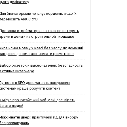
цього делікатесу
Для біоматеріалів не існує кордонів, якщо їх
перевозить ARK.CRYO
Доставка стройматериалов: как не потерять
время и деньги на строительной площадке
Українська мова у 7 класі без хаосу: як домашні
завдання допомагають писати грамотніше
Выбор розеток и выключателей: безопасность
и стиль в интерьере
Сутності в SEO допомагають пошуковим
системам краще розуміти контент
7 міфів про китайський чай, у які досі вірять
багато людей
Міжкімнатні двері: практичний гід для вибору
без розчарувань