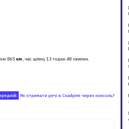
д Москви до українського
ною 865
км
., час шляху 13 годин 48 хвилин,
ередній:
Як отримати речі в Скайрімі через консоль?