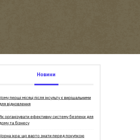
Новини
Чому перші місяці після інсульту є вирішальними
для відновлення
Як організувати ефективну систему безпеки для
дому та бізнесу
Чорна ікра: що варто знати перед покупкою