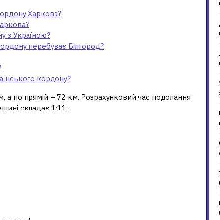
 кордону Харкова?
Харкова?
ну з Україною?
 кордону перебуває Білгород?
?
раїнського кордону?
м, а по прямій – 72 км. Розрахунковий час подолання
шині складає 1:11.
го кордону до Харкова?
орода до кордону з