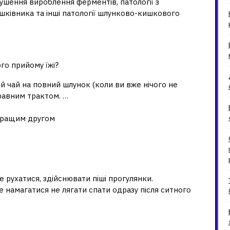
ушення вироблення ферментів, патології з
шківника та інші патології шлунково-кишкового
 перетравити їжу?
го прийому їжі?
й чай на повний шлунок (коли ви вже нічого не
травним трактом. …
кращим другом
перетравлення їжі?
 рухатися, здійснювати піші прогулянки.
е намагатися не лягати спати одразу після ситного