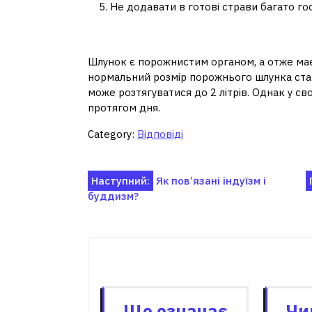
Не додавати в готові страви багато го
Скільки за часом зме
Шлунок є порожнистим органом, а отже має
нормальний розмір порожнього шлунка станов
може розтягуватися до 2 літрів. Однак у св
протягом дня.
Category:
Відповіді
Навігація
Наступний:
Як пов’язані індуїзм і
буддизм?
записів
Пов'я
Що означає
Чи