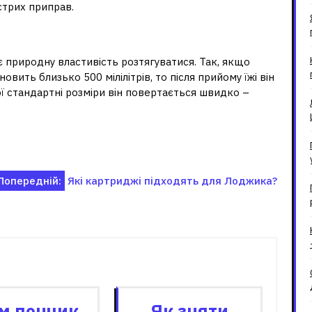
стрих приправ.
ншується шлунок?
 природну властивість розтягуватися. Так, якщо
ить близько 500 мілілітрів, то після прийому їжі він
ої стандартні розміри він повертається швидко –
Попередній:
Які картриджі підходять для Лоджика?
зані записи
м пончик
Як зняти