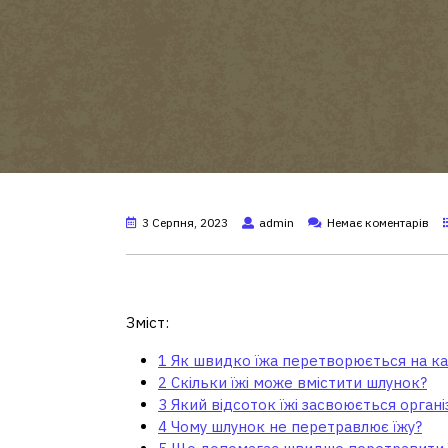
3 Серпня, 2023
admin
Немає коментарів
Як швидко їжа перетв
Зміст:
1
Як швидко їжа перетворюється на ка
2
Скільки їжі може вмістити шлунок?
3
Який відсоток їжі засвоюється орган
4
Чому шлунок не перетравлює їжу?