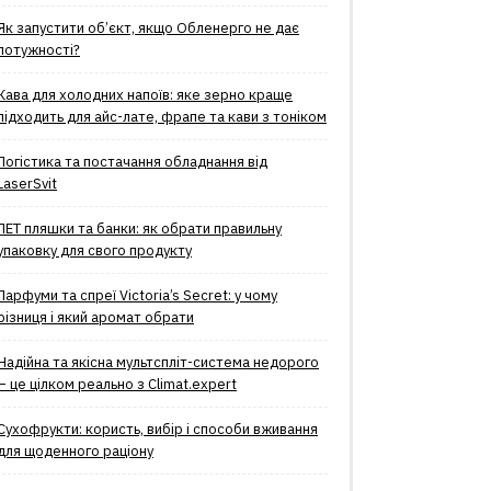
Як запустити об’єкт, якщо Обленерго не дає
потужності?
Кава для холодних напоїв: яке зерно краще
підходить для айс-лате, фрапе та кави з тоніком
Логістика та постачання обладнання від
LaserSvit
ПЕТ пляшки та банки: як обрати правильну
упаковку для свого продукту
Парфуми та спреї Victoria’s Secret: у чому
різниця і який аромат обрати
Надійна та якісна мультспліт-система недорого
– це цілком реально з Climat.еxpert
Сухофрукти: користь, вибір і способи вживання
для щоденного раціону