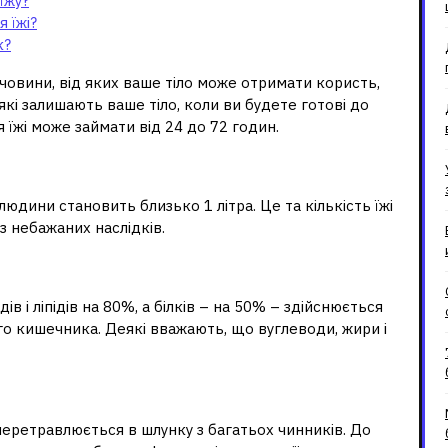
їжу?
 їжі?
к?
ечовини, від яких ваше тіло може отримати користь,
кі залишають ваше тіло, коли ви будете готові до
їжі може займати від 24 до 72 годин.
тити шлунок?
юдини становить близько 1 літра. Це та кількість їжі
ез небажаних наслідків.
воюється організмом?
в і ліпідів на 80%, а білків – на 50% – здійснюється
о кишечника. Деякі вважають, що вуглеводи, жири і
равлює їжу?
перетравлюється в шлунку з багатьох чинників. До