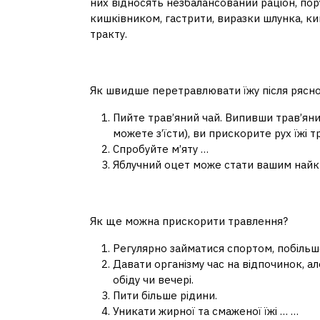
них відносять незбалансований раціон, пор
кишківником, гастрити, виразки шлунка, ки
тракту.
Що допомагає швидше
Як швидше перетравлювати їжу після рясно
Пийте трав’яний чай. Випивши трав’яни
можете з’їсти), ви прискорите рух їжі 
Спробуйте м’яту …
Яблучний оцет може стати вашим най
Як прискорити процес 
Як ще можна прискорити травлення?
Регулярно займатися спортом, побільше
Давати організму час на відпочинок, ал
обіду чи вечері.
Пити більше рідини.
Уникати жирної та смаженої їжі … …