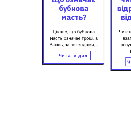
бубнова
від
масть?
ві
Цікаво, що бубнова
Чи іс
масть означає гроші, а
вза
Рахіль, за легендами,…
розу
Читати далі
Ч