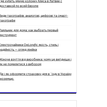
Где купить умную колонку Алиса в Латвии с
доставкой по всей Европе
Види тахографів: аналогові, цифрові та смарт-
тахографи
Паяльник для дома: как выбрать первый
инструмент
Електрочайники DeLonghi: якість, стиль і
надійність — огляд лінійки
Жіноче взуття від виробника: чому це вигідніше і
як не помилитися з вибором
Де і як оформити страховку для вʼїзду в Україну
іноземцю.