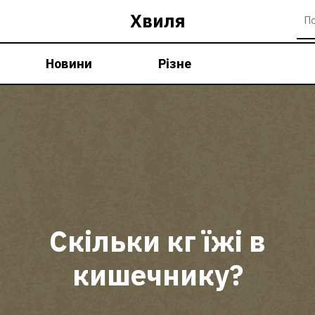
Хвиля
Новини
Різне
Скільки кг їжі в
кишечнику?