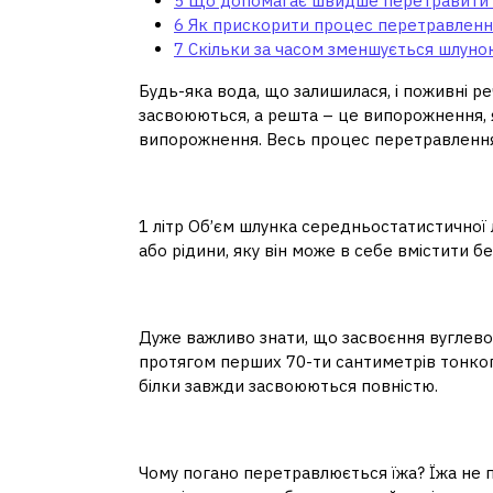
5
Що допомагає швидше перетравити 
6
Як прискорити процес перетравлення
7
Скільки за часом зменшується шлуно
Будь-яка вода, що залишилася, і поживні р
засвоюються, а решта – це випорожнення, я
випорожнення. Весь процес перетравлення 
Скільки їжі може вміс
1 літр Об’єм шлунка середньостатистичної л
або рідини, яку він може в себе вмістити б
Який відсоток їжі зас
Дуже важливо знати, що засвоєння вуглеводі
протягом перших 70-ти сантиметрів тонког
білки завжди засвоюються повністю.
Чому шлунок не перет
Чому погано перетравлюється їжа? Їжа не 