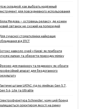
Нож складной: как выбрать надёжный
инструмент для повседневного использования
Вілла Медова – острівець релаксу, де кожен
новий світанок не схожий на попередній
Для сучасної стоматклініки найкраще
обладнання від ІПСТ
Ботокс навколо очей у Києві: як прибрати
«гусячі лапки» та зберегти природну міміку
Фрезер для манікюру та педикюру: як обрати
професійний апарат для бездоганного
результату
Тактичні штани UATAC: гід по лінійках Gen 5.7,
Gen 5.6, Lite та Ultralite
Електрофурнітура Schneider: чому цей бренд
залишається орієнтиром якості на ринку