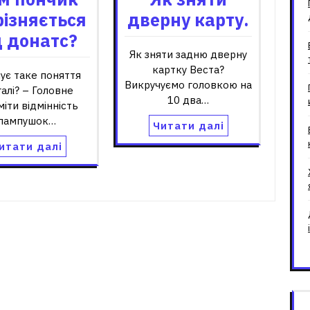
різняється
дверну карту.
д донатс?
Як зняти задню дверну
картку Веста?
нує таке поняття
Викручуємо головкою на
галі? – Головне
10 два…
міти відмінність
пампушок…
Читати далі
итати далі