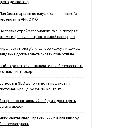
цього делікатесу
Для біоматеріалів не існує кордонів, якщо їх
перевозить ARK.CRYO
Доставка стройматериалов: как не потерять
время и деньги на строительной площадке
Українська мова у 7 класі без хаосу: як домашні
завдання допомагають писати грамотніше
Выбор розеток и выключателей: безопасность
и стиль в интерьере
Сутності в SEO допомагають пошуковим
системам краще розуміти контент
7 міфів про китайський чай, у які досі вірять
багато людей
Міжкімнатні двері: практичний гід для вибору
без розчарувань