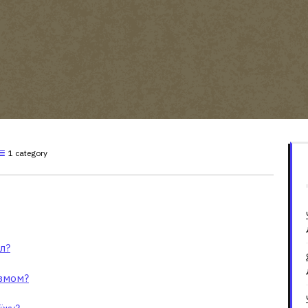
1 category
орюється на кал?
л?
ізмом?