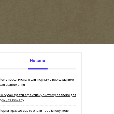
Новини
Чому перші місяці після інсульту є вирішальними
для відновлення
Як організувати ефективну систему безпеки для
дому та бізнесу
Чорна ікра: що варто знати перед покупкою