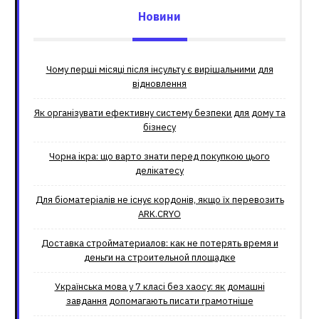
Новини
Чому перші місяці після інсульту є вирішальними для
відновлення
Як організувати ефективну систему безпеки для дому та
бізнесу
Чорна ікра: що варто знати перед покупкою цього
делікатесу
Для біоматеріалів не існує кордонів, якщо їх перевозить
ARK.CRYO
Доставка стройматериалов: как не потерять время и
деньги на строительной площадке
Українська мова у 7 класі без хаосу: як домашні
завдання допомагають писати грамотніше