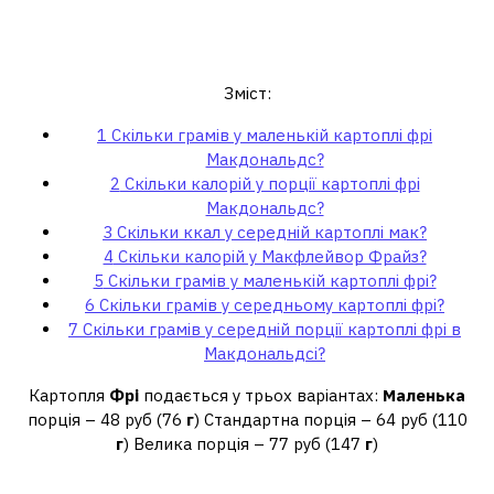
Скільки грамів у маленькій
картоплі фрі Макдональдс?
Зміст:
1
Скільки грамів у маленькій картоплі фрі
Макдональдс?
2
Скільки калорій у порції картоплі фрі
Макдональдс?
3
Скільки ккал у середній картоплі мак?
4
Скільки калорій у Макфлейвор Фрайз?
5
Скільки грамів у маленькій картоплі фрі?
6
Скільки грамів у середньому картоплі фрі?
7
Скільки грамів у середній порції картоплі фрі в
Макдональдсі?
Картопля
Фрі
подається у трьох варіантах:
Маленька
порція – 48 руб (76
г
) Стандартна порція – 64 руб (110
г
) Велика порція – 77 руб (147
г
)
Скільки калорій у порції картоплі