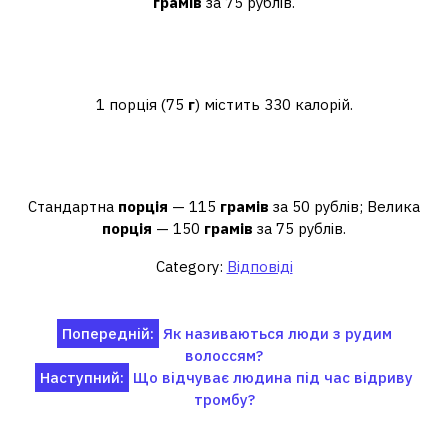
грамів
за 75 рублів.
Скільки грамів у середньому
картоплі фрі?
1 порція (75
г
) містить 330 калорій.
Скільки грамів у середній порції
картоплі фрі в Макдональдсі?
Стандартна
порція
— 115
грамів
за 50 рублів; Велика
порція
— 150
грамів
за 75 рублів.
Category:
Відповіді
Навігація
Попередній:
Як називаються люди з рудим
волоссям?
записів
Наступний:
Що відчуває людина під час відриву
тромбу?