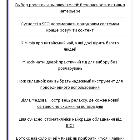
Выбор розеток и выключателей: безопасность и стиль в
интерьере
Сутності в SEO допомагають пошуковим системам
краще розуміти контент
7 міфів про китайський чай, у які досі вірять багато
людей
Міжкімнатні двері: практичний гід для вибору без
розчарувань
Нож складной: как выбрать надёжный инструмент для
повседневного использования
Вілла Медова – острівець релаксу, де кожен новий
світанок не схожий на попередній
Для сучасної стоматклініки найкраще обладнання від
ІПСТ
Ботокс навколо очей у Києві: як прибрати «гусячі лапки»