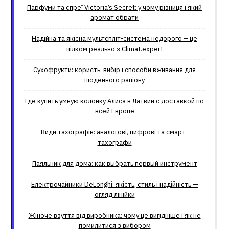
Парфуми та спреї Victoria’s Secret: у чому різниця і який
аромат обрати
Надійна та якісна мультспліт-система недорого – це
цілком реально з Climat.еxpert
Сухофрукти: користь, вибір і способи вживання для
щоденного раціону
Где купить умную колонку Алиса в Латвии с доставкой по
всей Европе
Види тахографів: аналогові, цифрові та смарт-
тахографи
Паяльник для дома: как выбрать первый инструмент
Електрочайники DeLonghi: якість, стиль і надійність —
огляд лінійки
Жіноче взуття від виробника: чому це вигідніше і як не
помилитися з вибором