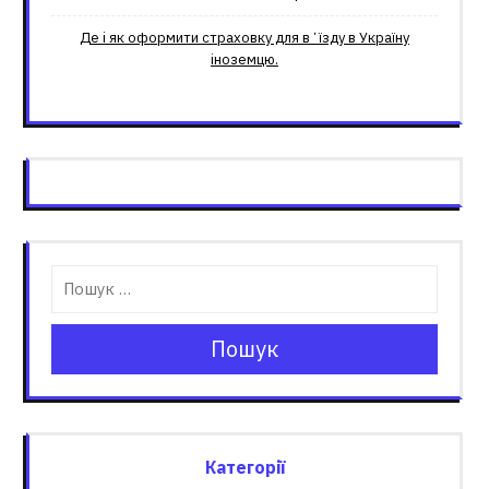
Де і як оформити страховку для вʼїзду в Україну
іноземцю.
Пошук
Категорії