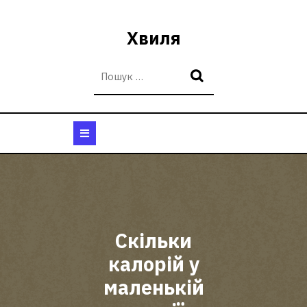
Перейти
до
Хвиля
вмісту
Кнопка
Відкрити
Скільки
калорій у
маленькій