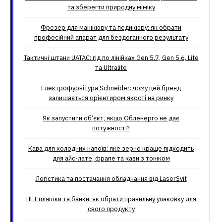
та зберегти природну міміку
Фрезер для манікюру та педикюру: як обрати
професійний апарат для бездоганного результату
Тактичні штани UATAC: гід по лінійках Gen 5.7, Gen 5.6, Lite
та Ultralite
Електрофурнітура Schneider: чому цей бренд
залишається орієнтиром якості на ринку
Як запустити об’єкт, якщо Обленерго не дає
потужності?
Кава для холодних напоїв: яке зерно краще підходить
для айс-лате, фрапе та кави з тоніком
Логістика та постачання обладнання від LaserSvit
ПЕТ пляшки та банки: як обрати правильну упаковку для
свого продукту