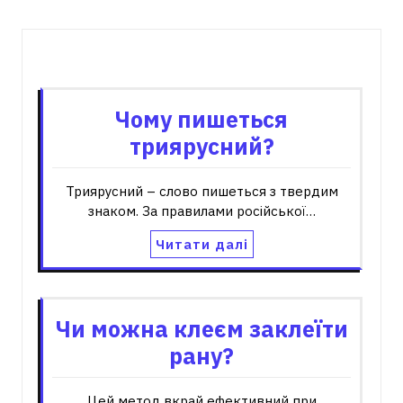
Пов'язані записи
Чому пишеться
триярусний?
Триярусний – слово пишеться з твердим
знаком. За правилами російської…
Читати далі
Чи можна клеєм заклеїти
рану?
Цей метод вкрай ефективний при