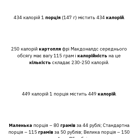
фрі Макдональдс?
434 калорій 1
порція
(147 г) містить 434
калорій
.
Скільки ккал у середній картоплі
мак?
250 калорій
картопля
фрі Макдоналдс середнього
обсягу має вагу 115 грам і
калорійність
на це
кількість
складає 230-250 калорій.
Скільки калорій у Макфлейвор
Фрайз?
449 калорій 1 порція містить 449
калорій
.
Скільки грамів у маленькій
картоплі фрі?
Маленька
порція – 80
грамів
за 44 рублі; Стандартна
порція – 115
грамів
за 50 рублів; Велика порція – 150