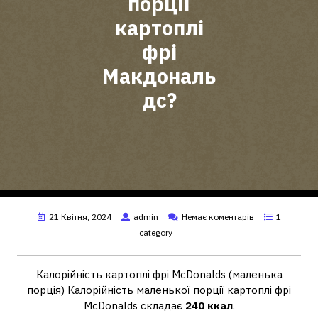
порції
картоплі
фрі
Макдональ
дс?
21 Квітня, 2024
admin
Немає коментарів
1
category
Калорійність картоплі фрі McDonalds (маленька
порція) Калорійність маленької порції картоплі фрі
McDonalds складає
240 ккал
.