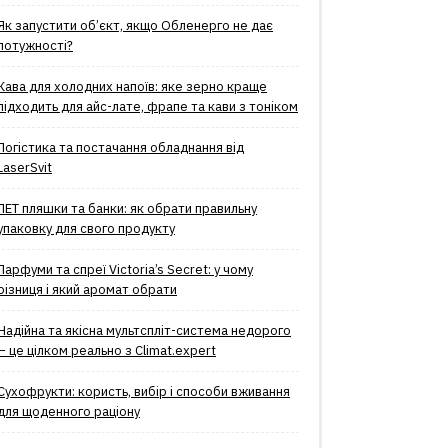
Як запустити об’єкт, якщо Обленерго не дає
потужності?
Кава для холодних напоїв: яке зерно краще
підходить для айс-лате, фрапе та кави з тоніком
Логістика та постачання обладнання від
LaserSvit
ПЕТ пляшки та банки: як обрати правильну
упаковку для свого продукту
Парфуми та спреї Victoria’s Secret: у чому
різниця і який аромат обрати
Надійна та якісна мультспліт-система недорого
– це цілком реально з Climat.еxpert
Сухофрукти: користь, вибір і способи вживання
для щоденного раціону