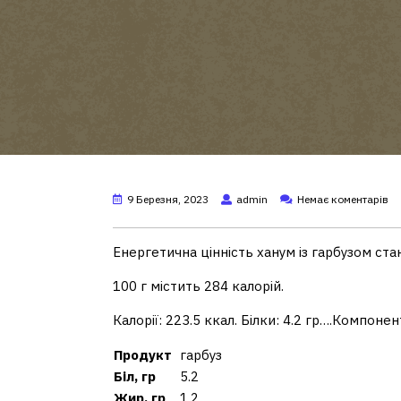
9 Березня, 2023
admin
Немає коментарів
Енергетична цінність ханум із гарбузом ста
100 г містить 284 калорій.
Калорії: 223.5 ккал. Білки: 4.2 гр….Компоне
Продукт
гарбуз
Біл, гр
5.2
Жир, гр
1.2