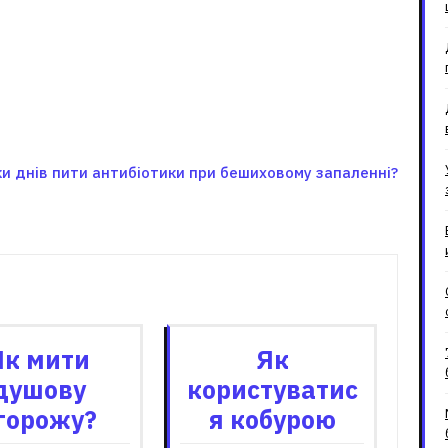
ки днів пити антибіотики при бешиховому запаленні?
зані записи
Як мити
Як
душову
користуватис
горожу?
я кобурою