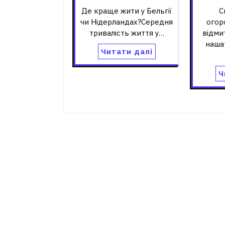
Де краще жити у Бельгії
С
чи Нідерландах?Середня
огор
тривалість життя у…
відми
наша
Читати далі
Ч