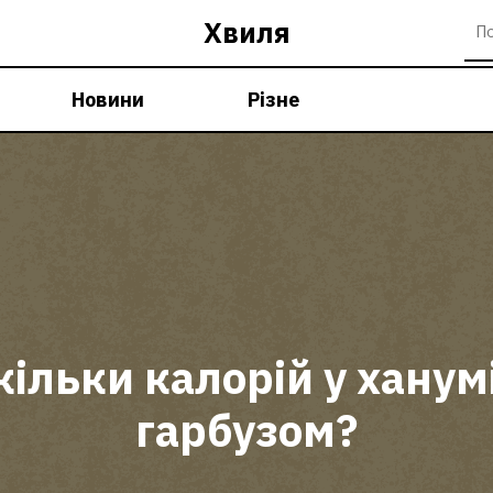
Хвиля
Новини
Різне
кільки калорій у ханумі
гарбузом?