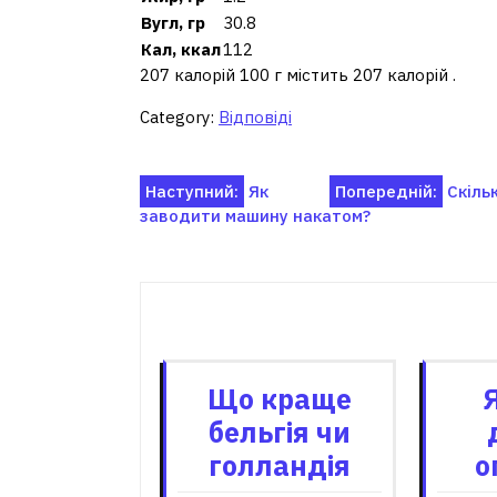
Вугл, гр
30.8
Кал, ккал
112
207 калорій 100 г містить 207 калорій .
Category:
Відповіді
Навігація
Наступний:
Як
Попередній:
Скіль
заводити машину накатом?
записів
Пов'я
Що краще
бельгія чи
голландія
о