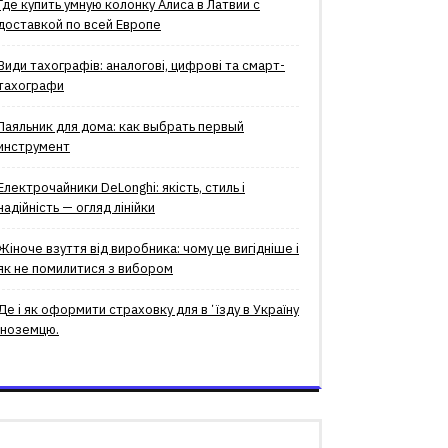
Где купить умную колонку Алиса в Латвии с
доставкой по всей Европе
Види тахографів: аналогові, цифрові та смарт-
тахографи
Паяльник для дома: как выбрать первый
инструмент
Електрочайники DeLonghi: якість, стиль і
надійність — огляд лінійки
Жіноче взуття від виробника: чому це вигідніше і
як не помилитися з вибором
Де і як оформити страховку для вʼїзду в Україну
іноземцю.