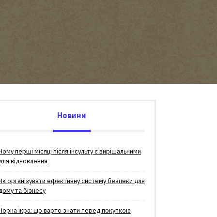
Новини
Чому перші місяці після інсульту є вирішальними
для відновлення
Як організувати ефективну систему безпеки для
дому та бізнесу
Чорна ікра: що варто знати перед покупкою