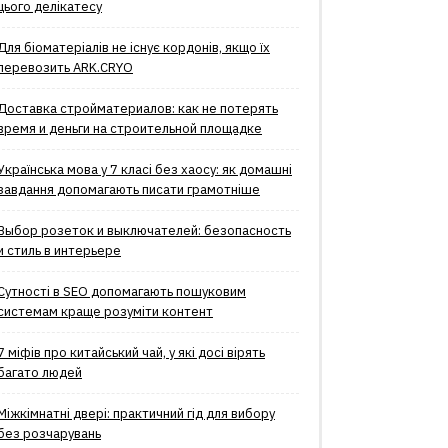
цього делікатесу
Для біоматеріалів не існує кордонів, якщо їх
перевозить ARK.CRYO
Доставка стройматериалов: как не потерять
время и деньги на строительной площадке
Українська мова у 7 класі без хаосу: як домашні
завдання допомагають писати грамотніше
Выбор розеток и выключателей: безопасность
и стиль в интерьере
Сутності в SEO допомагають пошуковим
системам краще розуміти контент
7 міфів про китайський чай, у які досі вірять
багато людей
Міжкімнатні двері: практичний гід для вибору
без розчарувань