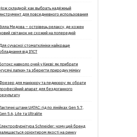
Нож складной: как выбрать надёжный
инструмент для повседневного использования
Вілла Медова – острівець релаксу, де кожен
новий світанок не схожий на попередній
Для сучасної стоматклініки найкраще
обладнання від ІПСТ
Ботокс навколо очей у Києві: як прибрати
«гусячі лапки» та зберегти природну міміку
Фрезер для манікюру та педикюру: як обрати
професійний апарат для бездоганного
результату
Тактичні штани UATAC: гід по лінійках Gen 5.7,
Gen 5.6, Lite та Ultralite
Електрофурнітура Schneider: чому цей бренд
залишається орієнтиром якості на ринку