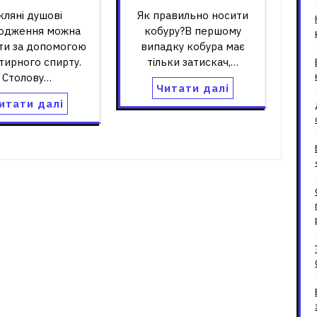
кляні душові
Як правильно носити
одження можна
кобуру?В першому
ти за допомогою
випадку кобура має
тирного спирту.
тільки затискач,…
Столову…
Читати далі
итати далі