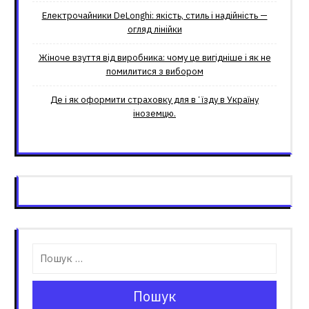
Електрочайники DeLonghi: якість, стиль і надійність —
огляд лінійки
Жіноче взуття від виробника: чому це вигідніше і як не
помилитися з вибором
Де і як оформити страховку для вʼїзду в Україну
іноземцю.
Пошук