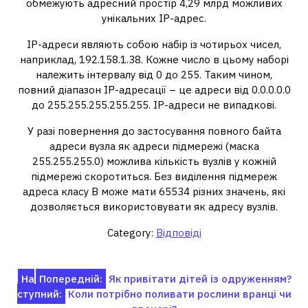
обмежують адресний простір 4,29 млрд можливих
унікальних IP-адрес.
IP-адреси являють собою набір із чотирьох чисел,
наприклад, 192.158.1.38. Кожне число в цьому наборі
належить інтервалу від 0 до 255. Таким чином,
повний діапазон IP-адресації – це адреси від 0.0.0.0.0
до 255.255.255.255.255. IP-адреси не випадкові.
У разі повернення до застосування повного байта
адреси вузла як адреси підмережі (маска
255.255.255.0) можлива кількість вузлів у кожній
підмережі скоротиться. Без виділення підмереж
адреса класу В може мати 65534 різних значень, які
дозволяється використовувати як адресу вузлів.
Category:
Відповіді
Навігація
На
Попередній:
Як привітати дітей із одруженням?
ступний:
Коли потрібно поливати рослини вранці чи
записів