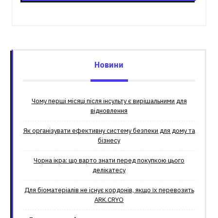
Новини
Чому перші місяці після інсульту є вирішальними для
відновлення
Як організувати ефективну систему безпеки для дому та
бізнесу
Чорна ікра: що варто знати перед покупкою цього
делікатесу
Для біоматеріалів не існує кордонів, якщо їх перевозить
ARK.CRYO