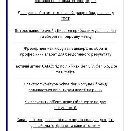
світанок не схожий на попередній
Для сучасної стоматклініки найкраще обладнання від
ІПСТ
Ботокс навколо очей у Києві: як прибрати «гусячі лапки»
та зберегти природну міміку
Фрезер для манікюру та педикюру: як обрати
професійний апарат для бездоганного результату
Тактичні штани UATAC: гід по лінійках Gen 5.7, Gen 5.6, Lite
та Ultralite
Електрофурнітура Schneider: чому цей бренд
залишається орієнтиром якості на ринку
Як запустити об’єкт, якщо Обленерго не дає
потужності?
Кава для холодних напоїв: яке зерно краще підходить
для айс-лате, фрапе та кави з тоніком