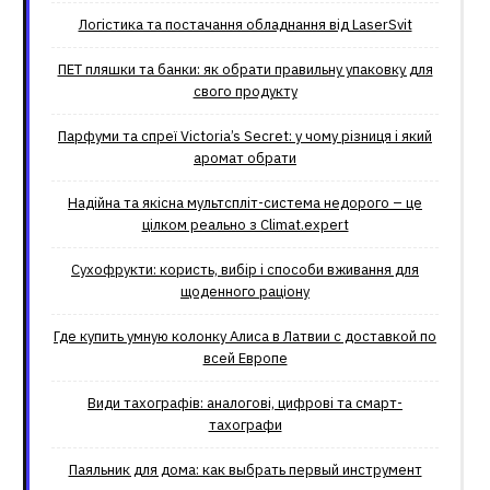
Логістика та постачання обладнання від LaserSvit
ПЕТ пляшки та банки: як обрати правильну упаковку для
свого продукту
Парфуми та спреї Victoria’s Secret: у чому різниця і який
аромат обрати
Надійна та якісна мультспліт-система недорого – це
цілком реально з Climat.еxpert
Сухофрукти: користь, вибір і способи вживання для
щоденного раціону
Где купить умную колонку Алиса в Латвии с доставкой по
всей Европе
Види тахографів: аналогові, цифрові та смарт-
тахографи
Паяльник для дома: как выбрать первый инструмент