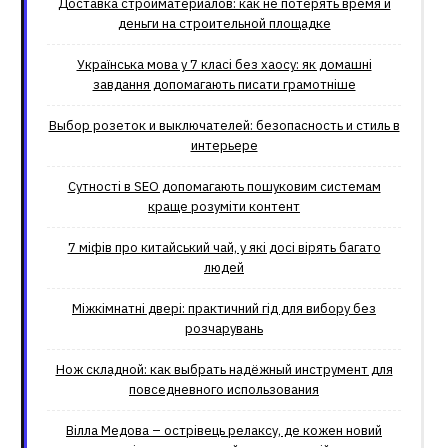
Доставка стройматериалов: как не потерять время и
деньги на строительной площадке
Українська мова у 7 класі без хаосу: як домашні
завдання допомагають писати грамотніше
Выбор розеток и выключателей: безопасность и стиль в
интерьере
Сутності в SEO допомагають пошуковим системам
краще розуміти контент
7 міфів про китайський чай, у які досі вірять багато
людей
Міжкімнатні двері: практичний гід для вибору без
розчарувань
Нож складной: как выбрать надёжный инструмент для
повседневного использования
Вілла Медова – острівець релаксу, де кожен новий