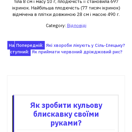
тіла 8 см і масу 10 г, плодючість її становила 697
ікринок. Найбільша плодючість (77 тисяч ікринок)
відмічена в плітки довжиною 28 см і масою 490 г.
Category:
Відповіді
Навігація
На
Попередній:
Які хвороби лікують у Сіль-Ілецьку?
ступний:
Як приймати червоний дріжджовий рис?
записів
Пов'язані записи
Як зробити кульову
блискавку своїми
руками?