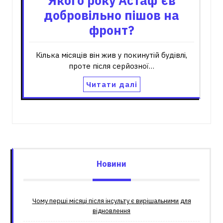
Якого року Астаф'єв
добровільно пішов на
фронт?
Кілька місяців він жив у покинутій будівлі,
проте після серйозної…
Читати далі
Новини
Чому перші місяці після інсульту є вирішальними для
відновлення