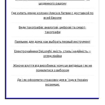
щоденного раціону
Где купить умную колонку Алиса в Латвии с доставкой по
всей Европе
Види тахографів: аналогові, цифрові та смарт-
тахографи
Паяльник для дома: как выбрать первый инструмент
Електрочайники DeLonghi: якість, стиль і надійність —
огляд лінійки
Жіноче взуття від виробника: чому це вигідніше і як не
помилитися з вибором
Де і як оформити страховку для вʼїзду в Україну
іноземцю.