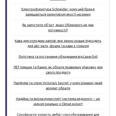
Електрофурнітура Schneider: чому цей бренд
залишається орієнтиром якості на ринку
Як запустити об’єкт, якщо Обленерго не дає
потужності?
Кава для холодних напоїв: яке зерно краще підходить
для айс-лате, фрапе та кави з тоніком
Логістика та постачання обладнання від LaserSvit
ПЕТ пляшки та банки: як обрати правильну упаковку для
свого продукту
Парфуми та спреї Victoria’s Secret: у чому різниця і який
аромат обрати
Надійна та якісна мультспліт-система недорого – це
цілком реально з Climat.еxpert
Сухофрукти: користь, вибір і способи вживання для