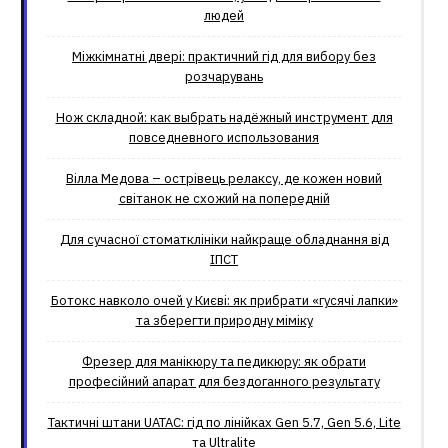
людей
Міжкімнатні двері: практичний гід для вибору без
розчарувань
Нож складной: как выбрать надёжный инструмент для
повседневного использования
Вілла Медова – острівець релаксу, де кожен новий
світанок не схожий на попередній
Для сучасної стоматклініки найкраще обладнання від
ІПСТ
Ботокс навколо очей у Києві: як прибрати «гусячі лапки»
та зберегти природну міміку
Фрезер для манікюру та педикюру: як обрати
професійний апарат для бездоганного результату
Тактичні штани UATAC: гід по лінійках Gen 5.7, Gen 5.6, Lite
та Ultralite