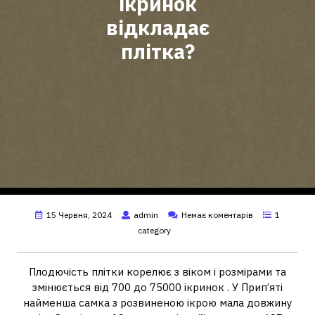
ікринок
відкладає
плітка?
15 Червня, 2024
admin
Немає коментарів
1
category
Плодючість плітки корелює з віком і розмірами та
змінюється від 700 до 75000 ікринок . У Прип’яті
найменша самка з розвиненою ікрою мала довжину