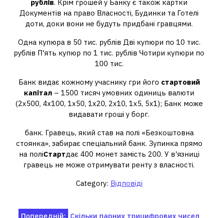
рублів
. Крім грошей у Банку є також картки
Документів на право Власності, Будинки та Готелі
доти, доки вони не будуть придбані гравцями.
Одна купюра в 50 тис. рублів Дві купюри по 10 тис.
рублів П'ять купюр по 1 тис. рублів Чотири купюри по
100 тис.
Банк видає кожному учаснику гри його
стартовий
капітал
– 1500 тисяч умовних одиниць валюти
(2х500, 4х100, 1х50, 1х20, 2х10, 1х5, 5х1); Банк може
видавати гроші у борг.
банк. Гравець, який став на полі «Безкоштовна
стоянка», забирає спеціальний банк. Зупинка прямо
на полі
Старт
дає 400 монет замість 200. У в'язниці
гравець не може отримувати ренту з власності.
Category:
Відповіді
Навігація
Попередній:
Скільки парних трицифрових чисел