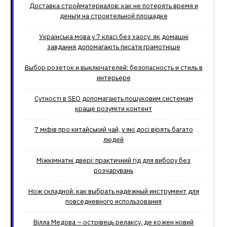
Доставка стройматериалов: как не потерять время и
деньги на строительной площадке
Українська мова у 7 класі без хаосу: як домашні
завдання допомагають писати грамотніше
Выбор розеток и выключателей: безопасность и стиль в
интерьере
Сутності в SEO допомагають пошуковим системам
краще розуміти контент
7 міфів про китайський чай, у які досі вірять багато
людей
Міжкімнатні двері: практичний гід для вибору без
розчарувань
Нож складной: как выбрать надёжный инструмент для
повседневного использования
Вілла Медова – острівець релаксу, де кожен новий