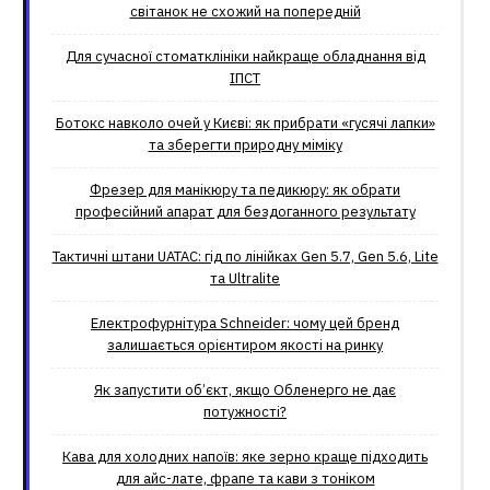
світанок не схожий на попередній
Для сучасної стоматклініки найкраще обладнання від
ІПСТ
Ботокс навколо очей у Києві: як прибрати «гусячі лапки»
та зберегти природну міміку
Фрезер для манікюру та педикюру: як обрати
професійний апарат для бездоганного результату
Тактичні штани UATAC: гід по лінійках Gen 5.7, Gen 5.6, Lite
та Ultralite
Електрофурнітура Schneider: чому цей бренд
залишається орієнтиром якості на ринку
Як запустити об’єкт, якщо Обленерго не дає
потужності?
Кава для холодних напоїв: яке зерно краще підходить
для айс-лате, фрапе та кави з тоніком