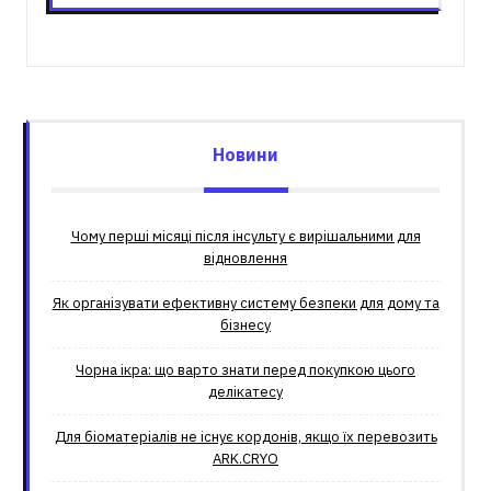
Новини
Чому перші місяці після інсульту є вирішальними для
відновлення
Як організувати ефективну систему безпеки для дому та
бізнесу
Чорна ікра: що варто знати перед покупкою цього
делікатесу
Для біоматеріалів не існує кордонів, якщо їх перевозить
ARK.CRYO