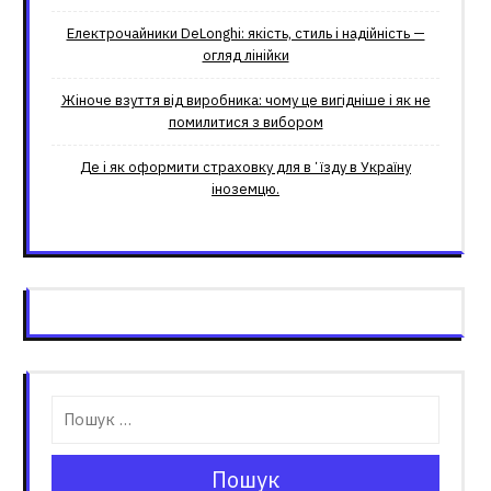
Електрочайники DeLonghi: якість, стиль і надійність —
огляд лінійки
Жіноче взуття від виробника: чому це вигідніше і як не
помилитися з вибором
Де і як оформити страховку для вʼїзду в Україну
іноземцю.
Пошук