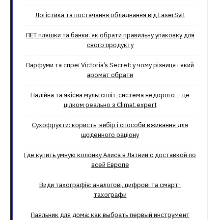
Логістика та постачання обладнання від LaserSvit
ПЕТ пляшки та банки: як обрати правильну упаковку для
свого продукту
Парфуми та спреї Victoria’s Secret: у чому різниця і який
аромат обрати
Надійна та якісна мультспліт-система недорого – це
цілком реально з Climat.еxpert
Сухофрукти: користь, вибір і способи вживання для
щоденного раціону
Где купить умную колонку Алиса в Латвии с доставкой по
всей Европе
Види тахографів: аналогові, цифрові та смарт-
тахографи
Паяльник для дома: как выбрать первый инструмент