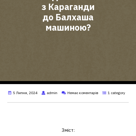
з Караганди
до Балхаша
машиною?
5 Липня, 2024
admin
Немає коментарів
1 category
Скільки їхати від Караганди до
Балхаша машиною?
Зміст: