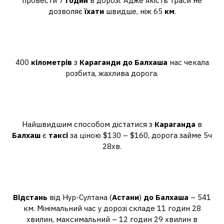
провести 7
годин
в дорозі. Адже якість траси не
дозволяє
їхати
швидше, ніж 65
км
.
Скільки кілометрів від
Караганди до озера Балхаш?
400
кілометрів
з
Караганди до Балхаша
нас чекала
розбита, жахлива дорога.
Скільки коштує таксі від
Караганди до Балхаша?
Найшвидшим способом дістатися з
Караганда
в
Балхаш
є
таксі
за ціною $130 – $160, дорога займе 5ч
28хв.
Скільки їхати від Астани до
Балхаша?
Відстань
від Нур-Султана (
Астани
)
до Балхаша
– 541
км. Мінімальний час у дорозі складе 11 годин 28
хвилин, максимальний – 12 годин 29 хвилин в