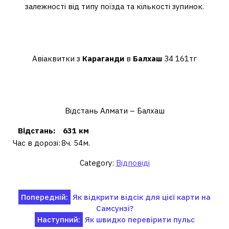
залежності від типу поїзда та кількості зупинок.
Скільки коштує квиток на літак
Караганда Балхаш?
Авіаквитки з
Караганди
в
Балхаш
34 161тг
Скільки годин їзди від Балхаша
до Алмати?
Відстань Алмати – Балхаш
Відстань:
631 км
Час в дорозі:
8ч. 54м.
Category:
Відповіді
Навігація
Попередній:
Як відкрити відсік для цієї карти на
Самсунзі?
записів
Наступний:
Як швидко перевірити пульс