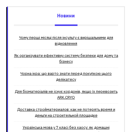
Новини
Чому перші місяці після інсульту є вирішальними для
відновлення
Як організувати ефективну систему безпеки для дому та
бізнесу
Чорна ікра: що варто знати перед покупкою цього
делікатесу
Для біоматеріалів не існує кордонів, якщо їх перевозить
ARK.CRYO
Доставка стройматериалов: как не потерять время и
деньги на строительной площадке
Українська мова у 7 класі без хаосу: як домашні