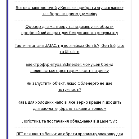
Ботокс навколо очей у Києві: як прибрати «гусячі лапки»
та зберегти природну міміку
Фрезер для манікюру та педикюру: як обрати
професійний апарат для бездоганного результату
Тактичні штани UATAC: гід по лінійках Gen 5.7, Gen 5.6, Lite
та Ultralite
Електрофурнітура Schneider: чому цей бренд
залишається орієнтиром якості на ринку
Як запустити об’єкт, якщо Обленерго не дає
потужності?
Кава для холодних напоїв: яке зерно краще підходить
для айс-лате, фрапе та кави з тоніком
Логістика та постачання обладнання від LaserSvit
ПЕТ пляшки та банки: як обрати правильну упаковку для