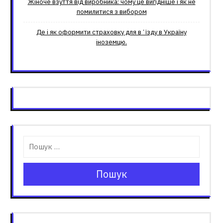
Жіноче взуття від виробника: чому це вигідніше і як не
помилитися з вибором
Де і як оформити страховку для вʼїзду в Україну
іноземцю.
Пошук