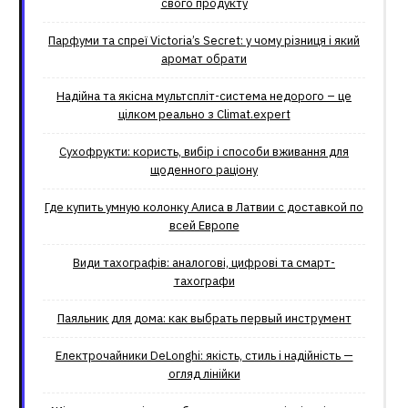
свого продукту
Парфуми та спреї Victoria’s Secret: у чому різниця і який
аромат обрати
Надійна та якісна мультспліт-система недорого – це
цілком реально з Climat.еxpert
Сухофрукти: користь, вибір і способи вживання для
щоденного раціону
Где купить умную колонку Алиса в Латвии с доставкой по
всей Европе
Види тахографів: аналогові, цифрові та смарт-
тахографи
Паяльник для дома: как выбрать первый инструмент
Електрочайники DeLonghi: якість, стиль і надійність —
огляд лінійки