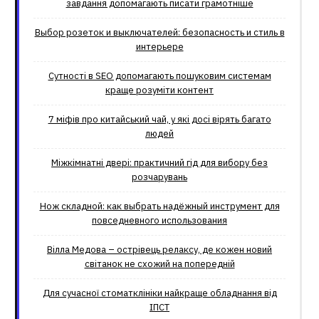
завдання допомагають писати грамотніше
Выбор розеток и выключателей: безопасность и стиль в
интерьере
Сутності в SEO допомагають пошуковим системам
краще розуміти контент
7 міфів про китайський чай, у які досі вірять багато
людей
Міжкімнатні двері: практичний гід для вибору без
розчарувань
Нож складной: как выбрать надёжный инструмент для
повседневного использования
Вілла Медова – острівець релаксу, де кожен новий
світанок не схожий на попередній
Для сучасної стоматклініки найкраще обладнання від
ІПСТ