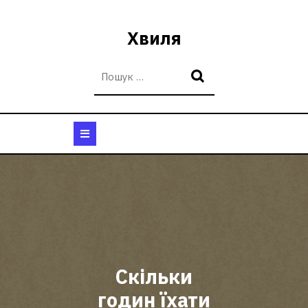
Перейти
до
Хвиля
вмісту
Кнопка
Відкрити
Скільки
годин їхати