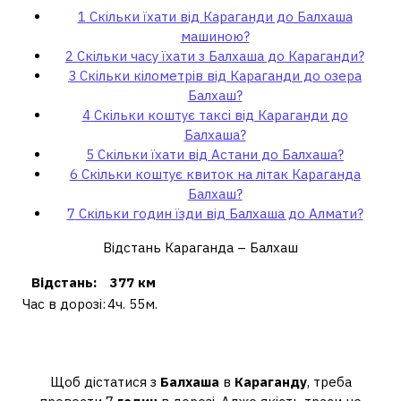
1
Скільки їхати від Караганди до Балхаша
машиною?
2
Скільки часу їхати з Балхаша до Караганди?
3
Скільки кілометрів від Караганди до озера
Балхаш?
4
Скільки коштує таксі від Караганди до
Балхаша?
5
Скільки їхати від Астани до Балхаша?
6
Скільки коштує квиток на літак Караганда
Балхаш?
7
Скільки годин їзди від Балхаша до Алмати?
Відстань Караганда – Балхаш
Відстань
:
377 км
Час в дорозі:
4ч. 55м.
Скільки часу їхати з Балхаша до
Караганди?
Щоб дістатися з
Балхаша
в
Караганду
, треба