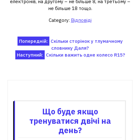
електронів, на другому – не більше 8, на третьому –
не більше 18 тощо.
Category:
Відповіді
Навігація
Попередній:
Скільки сторінок у тлумачному
словнику Даля?
записів
Наступний:
Скільки важить одне колесо R15?
Пов'язані записи
Що буде якщо
тренуватися двічі на
день?