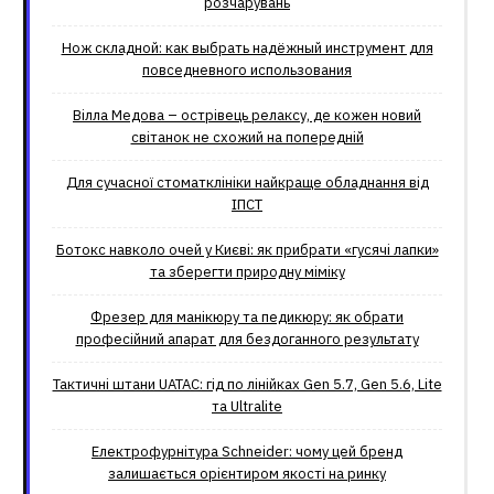
розчарувань
Нож складной: как выбрать надёжный инструмент для
повседневного использования
Вілла Медова – острівець релаксу, де кожен новий
світанок не схожий на попередній
Для сучасної стоматклініки найкраще обладнання від
ІПСТ
Ботокс навколо очей у Києві: як прибрати «гусячі лапки»
та зберегти природну міміку
Фрезер для манікюру та педикюру: як обрати
професійний апарат для бездоганного результату
Тактичні штани UATAC: гід по лінійках Gen 5.7, Gen 5.6, Lite
та Ultralite
Електрофурнітура Schneider: чому цей бренд
залишається орієнтиром якості на ринку