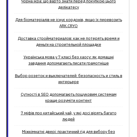
Чорна ікра: що варто знати перед покупкою цього
делікатесу
Для біоматеріалів не існує кордонів, якщо їх перевозить
ARK.CRYO
Доставка стройматериалов: как не потерять время и
деньги на строительной площадке
Українська мова у 7 класі без хаосу: як домашні
завдання допомагають писати грамотніше
Выбор розеток и выключателей: безопасность и стиль в
интерьере
Сутності в SEO допомагають пошуковим системам
краще розуміти контент
7 міфів про китайський чай, у які досі вірять багато
людей
Міжкімнатні двері: практичний гід для вибору без