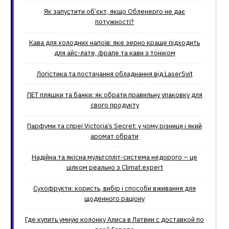
Як запустити об’єкт, якщо Обленерго не дає
потужності?
Кава для холодних напоїв: яке зерно краще підходить
для айс-лате, фрапе та кави з тоніком
Логістика та постачання обладнання від LaserSvit
ПЕТ пляшки та банки: як обрати правильну упаковку для
свого продукту
Парфуми та спреї Victoria’s Secret: у чому різниця і який
аромат обрати
Надійна та якісна мультспліт-система недорого – це
цілком реально з Climat.еxpert
Сухофрукти: користь, вибір і способи вживання для
щоденного раціону
Где купить умную колонку Алиса в Латвии с доставкой по