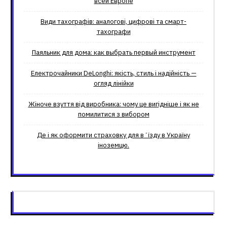
всей Европе
Види тахографів: аналогові, цифрові та смарт-
тахографи
Паяльник для дома: как выбрать первый инструмент
Електрочайники DeLonghi: якість, стиль і надійність —
огляд лінійки
Жіноче взуття від виробника: чому це вигідніше і як не
помилитися з вибором
Де і як оформити страховку для вʼїзду в Україну
іноземцю.