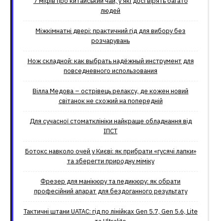
7 міфів про китайський чай, у які досі вірять багато
людей
Міжкімнатні двері: практичний гід для вибору без
розчарувань
Нож складной: как выбрать надёжный инструмент для
повседневного использования
Вілла Медова – острівець релаксу, де кожен новий
світанок не схожий на попередній
Для сучасної стоматклініки найкраще обладнання від
ІПСТ
Ботокс навколо очей у Києві: як прибрати «гусячі лапки»
та зберегти природну міміку
Фрезер для манікюру та педикюру: як обрати
професійний апарат для бездоганного результату
Тактичні штани UATAC: гід по лінійках Gen 5.7, Gen 5.6, Lite