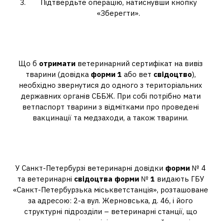
Підтвердьте операцію, натиснувши кнопку
«Зберегти».
Де отримати ветеринарне
свідоцтво форма 1 Москва?
Що б
отримати
ветеринарний сертифікат на вивіз
тварини (довідка
форми 1
або вет
свідоцтво
),
необхідно звернутися до одного з територіальних
державних органів СББЖ. При собі потрібно мати
ветпаспорт тварини з відмітками про проведені
вакцинації та медзаходи, а також тварини.
Де отримати ветеринарне
свідоцтво форма 1 спб?
У Санкт-Петербурзі ветеринарні довідки
форми
№ 4
та ветеринарні
свідоцтва форми
№
1
видають ГБУ
«Санкт-Петербурзька міськветстанція», розташоване
за адресою: 2-а вул. Жерновська, д. 46, і його
структурні підрозділи – ветеринарні станції, що