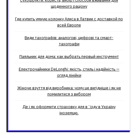
Сухофрукти: користь, вибір і способи вживання для
щоденного раціону
Где купить умную колонку Алиса в Латвии с доставкой по
всей Европе
Види тахографів: аналогові, цифрові та смарт-
тахографи
Паяльник для дома: как выбрать первый инструмент
Електрочайники DeLonghi: якість, стиль і надійність —
огляд лінійки
Жіноче взуття від виробника: чому це вигідніше і як не
помилитися з вибором
Де і як оформити страховку для вʼїзду в Україну
іноземцю.