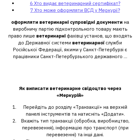
6
Хто видає ветеринарний сертифікат?
7
Хто може оформляти ВСД у Меркурії?
оформляти ветеринарні супровідні документи
на
виробничу партію підконтрольного товару мають
право лише
ветеринарні
фахівці установ, що входять
до Державної системи
ветеринарної
служби
Російської Федерації, якими у Санкт-Петербурзі є
працівники Санкт-Петербурзького державного …
Як оформити ветеринарне
свідчення у Меркурії?
Як виписати
ветеринарне свідоцтво
через
«
Меркурій
»
Перейдіть до розділу «Транзакції» на верхній
панелі інструментів та натисніть «Додати».
Вкажіть тип транзакції (обробка, виробництво,
перевезення), інформацію про транспорт (при
перевезенні) та інші дані.