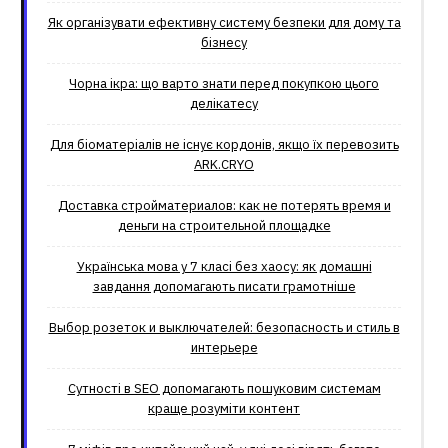
Як організувати ефективну систему безпеки для дому та
бізнесу
Чорна ікра: що варто знати перед покупкою цього
делікатесу
Для біоматеріалів не існує кордонів, якщо їх перевозить
ARK.CRYO
Доставка стройматериалов: как не потерять время и
деньги на строительной площадке
Українська мова у 7 класі без хаосу: як домашні
завдання допомагають писати грамотніше
Выбор розеток и выключателей: безопасность и стиль в
интерьере
Сутності в SEO допомагають пошуковим системам
краще розуміти контент