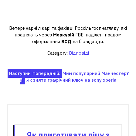
Хто може оформляти ВСД у
Меркурії?
Ветеринарні лікарі та фахівці Россільгоспнагляду, які
працюють через
Меркурій
ГВЕ, наділені правом
оформлення
ВСД
на біовідходи.
Category:
Відповіді
Навігація
Наступни
Попередній:
Чим популярний Манчестер?
й:
Як зняти графічний ключ на sony xperia
записів
Пов'язані записи
Як приготувати піцу з