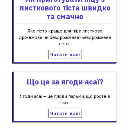
листкового тіста швидко
та смачно
Яке тісто краще для піци листкове
дріжджове чи бездрожжеве?Бездрожжеве
тісто…
Читати далі
Що це за ягоди асаї?
Ягоди асаї – це плоди пальми, що росте в
лісах…
Читати далі