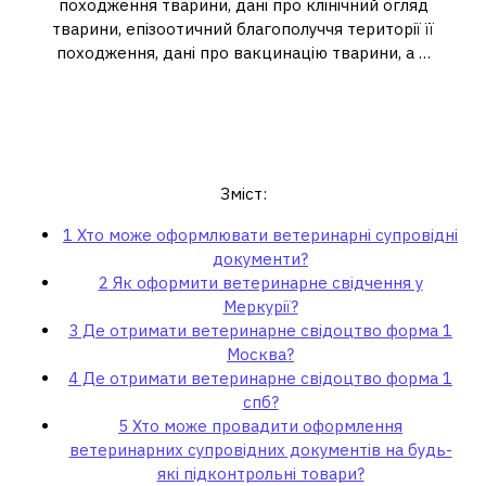
походження тварини, дані про клінічний огляд
тварини, епізоотичний благополуччя території її
походження, дані про вакцинацію тварини, а …
Хто може оформлювати
ветеринарні супровідні
документи?
Зміст:
1
Хто може оформлювати ветеринарні супровідні
документи?
2
Як оформити ветеринарне свідчення у
Меркурії?
3
Де отримати ветеринарне свідоцтво форма 1
Москва?
4
Де отримати ветеринарне свідоцтво форма 1
спб?
5
Хто може провадити оформлення
ветеринарних супровідних документів на будь-
які підконтрольні товари?