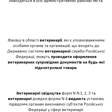
знаходяться в усіх адміністративних районах міста.
Хто може провадити
оформлення ветеринарних
супровідних документів на будь-
які підконтрольні товари?
Фахівці в області
ветеринарії
, які є уповноваженими
особами органів та організацій, що входять до
Державної системи
ветеринарної
служби Російської
Федерації, можуть
проводити оформлення
ветеринарних супровідних документів на будь-які
підконтрольні товари
.
Хто видає ветеринарний
сертифікат?
Ветеринарні свідоцтва
форм N N 1, 2, 3 та
ветеринарні
довідки форми N 4
видають
установи,
підвідомчі органам виконавчої суб'єктів Російської
Федерації у сфері ветеринарії.