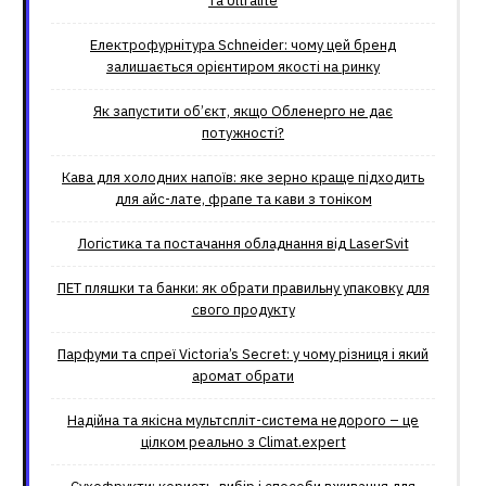
та Ultralite
Електрофурнітура Schneider: чому цей бренд
залишається орієнтиром якості на ринку
Як запустити об’єкт, якщо Обленерго не дає
потужності?
Кава для холодних напоїв: яке зерно краще підходить
для айс-лате, фрапе та кави з тоніком
Логістика та постачання обладнання від LaserSvit
ПЕТ пляшки та банки: як обрати правильну упаковку для
свого продукту
Парфуми та спреї Victoria’s Secret: у чому різниця і який
аромат обрати
Надійна та якісна мультспліт-система недорого – це
цілком реально з Climat.еxpert