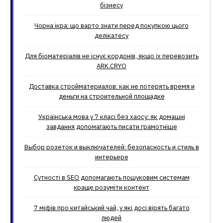
бізнесу
Чорна ікра: що варто знати перед покупкою цього
делікатесу
Для біоматеріалів не існує кордонів, якщо їх перевозить
ARK.CRYO
Доставка стройматериалов: как не потерять время и
деньги на строительной площадке
Українська мова у 7 класі без хаосу: як домашні
завдання допомагають писати грамотніше
Выбор розеток и выключателей: безопасность и стиль в
интерьере
Сутності в SEO допомагають пошуковим системам
краще розуміти контент
7 міфів про китайський чай, у які досі вірять багато
людей