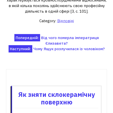
характеризується кровноспорідненими відносинами,
в якій кілька поколінь здійснюють свою професійну
діяльність в одній сфері [3, с. 101].
Category:
Відповіді
Навігація
Попередній:
Від чого померла імператриця
Єлизавета?
записів
Наступний:
Чому Ящук розлучилася із чоловіком?
Пов'язані записи
Як зняти склокерамічну
поверхню