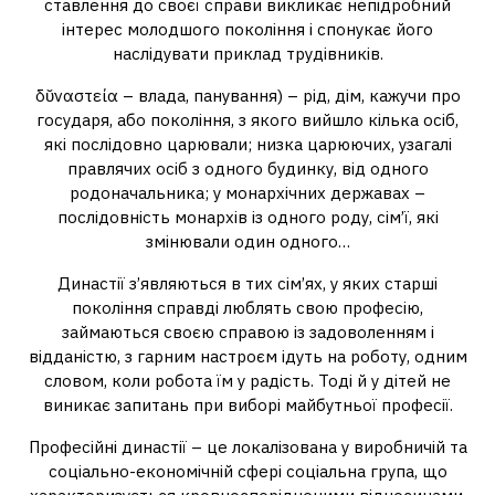
ставлення до своєї справи викликає непідробний
інтерес молодшого покоління і спонукає його
наслідувати приклад трудівників.
δῠναστεία – влада, панування) – рід, дім, кажучи про
государя, або покоління, з якого вийшло кілька осіб,
які послідовно царювали; низка царюючих, узагалі
правлячих осіб з одного будинку, від одного
родоначальника; у монархічних державах –
послідовність монархів із одного роду, сім’ї, які
змінювали один одного…
Династії з’являються в тих сім’ях, у яких старші
покоління справді люблять свою професію,
займаються своєю справою із задоволенням і
відданістю, з гарним настроєм ідуть на роботу, одним
словом, коли робота їм у радість. Тоді й у дітей не
виникає запитань при виборі майбутньої професії.
Професійні династії – це локалізована у виробничій та
соціально-економічній сфері соціальна група, що