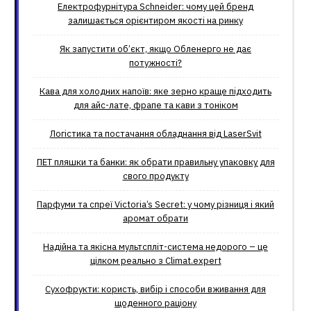
Електрофурнітура Schneider: чому цей бренд
залишається орієнтиром якості на ринку
Як запустити об’єкт, якщо Обленерго не дає
потужності?
Кава для холодних напоїв: яке зерно краще підходить
для айс-лате, фрапе та кави з тоніком
Логістика та постачання обладнання від LaserSvit
ПЕТ пляшки та банки: як обрати правильну упаковку для
свого продукту
Парфуми та спреї Victoria’s Secret: у чому різниця і який
аромат обрати
Надійна та якісна мультспліт-система недорого – це
цілком реально з Climat.еxpert
Сухофрукти: користь, вибір і способи вживання для
щоденного раціону