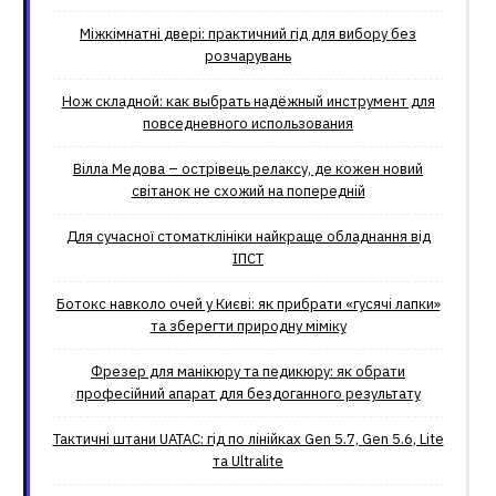
Міжкімнатні двері: практичний гід для вибору без
розчарувань
Нож складной: как выбрать надёжный инструмент для
повседневного использования
Вілла Медова – острівець релаксу, де кожен новий
світанок не схожий на попередній
Для сучасної стоматклініки найкраще обладнання від
ІПСТ
Ботокс навколо очей у Києві: як прибрати «гусячі лапки»
та зберегти природну міміку
Фрезер для манікюру та педикюру: як обрати
професійний апарат для бездоганного результату
Тактичні штани UATAC: гід по лінійках Gen 5.7, Gen 5.6, Lite
та Ultralite