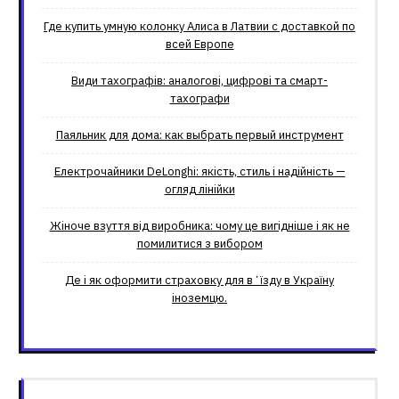
Где купить умную колонку Алиса в Латвии с доставкой по
всей Европе
Види тахографів: аналогові, цифрові та смарт-
тахографи
Паяльник для дома: как выбрать первый инструмент
Електрочайники DeLonghi: якість, стиль і надійність —
огляд лінійки
Жіноче взуття від виробника: чому це вигідніше і як не
помилитися з вибором
Де і як оформити страховку для вʼїзду в Україну
іноземцю.