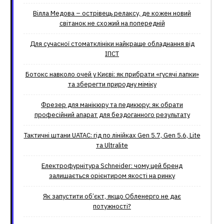
Вілла Медова – острівець релаксу, де кожен новий
світанок не схожий на попередній
Для сучасної стоматклініки найкраще обладнання від
ІПСТ
Ботокс навколо очей у Києві: як прибрати «гусячі лапки»
та зберегти природну міміку
Фрезер для манікюру та педикюру: як обрати
професійний апарат для бездоганного результату
Тактичні штани UATAC: гід по лінійках Gen 5.7, Gen 5.6, Lite
та Ultralite
Електрофурнітура Schneider: чому цей бренд
залишається орієнтиром якості на ринку
Як запустити об’єкт, якщо Обленерго не дає
потужності?