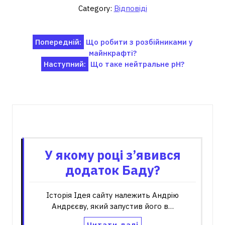
Category:
Відповіді
Навігація
Попередній:
Що робити з розбійниками у
майнкрафті?
записів
Наступний:
Що таке нейтральне pH?
Пов'язані записи
У якому році з’явився
додаток Баду?
Історія Ідея сайту належить Андрію
Андрєєву, який запустив його в…
Читати далі