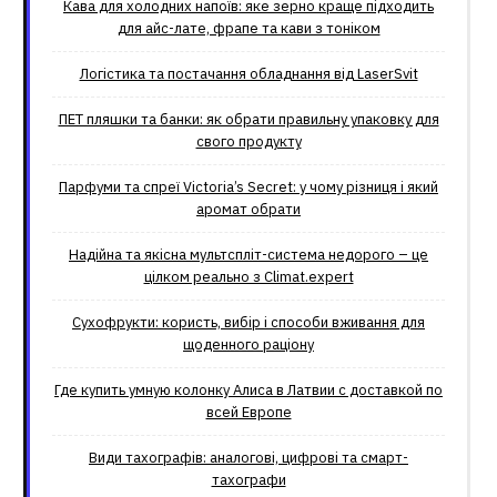
Кава для холодних напоїв: яке зерно краще підходить
для айс-лате, фрапе та кави з тоніком
Логістика та постачання обладнання від LaserSvit
ПЕТ пляшки та банки: як обрати правильну упаковку для
свого продукту
Парфуми та спреї Victoria’s Secret: у чому різниця і який
аромат обрати
Надійна та якісна мультспліт-система недорого – це
цілком реально з Climat.еxpert
Сухофрукти: користь, вибір і способи вживання для
щоденного раціону
Где купить умную колонку Алиса в Латвии с доставкой по
всей Европе
Види тахографів: аналогові, цифрові та смарт-
тахографи