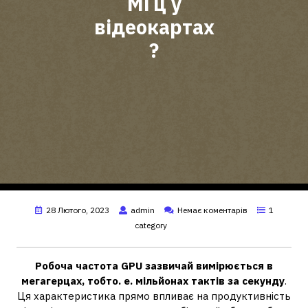
МГц у
відеокартах
?
28 Лютого, 2023
admin
Немає коментарів
1
category
Робоча частота GPU зазвичай вимірюється в
мегагерцах, тобто.
е.
мільйонах тактів за секунду
.
Ця характеристика прямо впливає на продуктивність