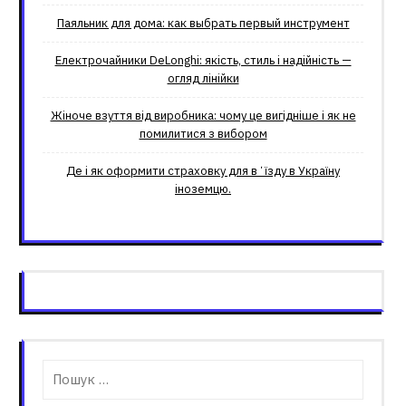
Паяльник для дома: как выбрать первый инструмент
Електрочайники DeLonghi: якість, стиль і надійність —
огляд лінійки
Жіноче взуття від виробника: чому це вигідніше і як не
помилитися з вибором
Де і як оформити страховку для вʼїзду в Україну
іноземцю.