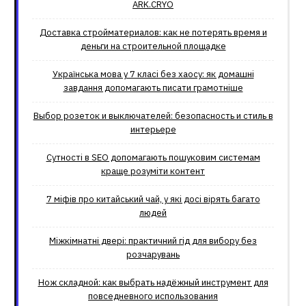
ARK.CRYO
Доставка стройматериалов: как не потерять время и
деньги на строительной площадке
Українська мова у 7 класі без хаосу: як домашні
завдання допомагають писати грамотніше
Выбор розеток и выключателей: безопасность и стиль в
интерьере
Сутності в SEO допомагають пошуковим системам
краще розуміти контент
7 міфів про китайський чай, у які досі вірять багато
людей
Міжкімнатні двері: практичний гід для вибору без
розчарувань
Нож складной: как выбрать надёжный инструмент для
повседневного использования