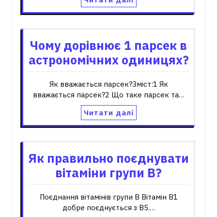
Чому дорівнює 1 парсек в
астрономічних одиницях?
Як вважається парсек?Зміст:1 Як
вважається парсек?2 Що таке парсек та…
Читати далі
Як правильно поєднувати
вітаміни групи B?
Поєднання вітамінів групи В Вітамін В1
добре поєднується з В5.…