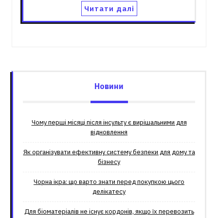
Читати далі
Новини
Чому перші місяці після інсульту є вирішальними для
відновлення
Як організувати ефективну систему безпеки для дому та
бізнесу
Чорна ікра: що варто знати перед покупкою цього
делікатесу
Для біоматеріалів не існує кордонів, якщо їх перевозить