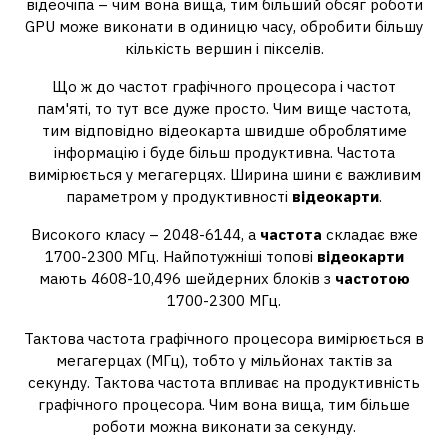
відеочіпа – чим вона вища, тим більший обсяг роботи
GPU може виконати в одиницю часу, обробити більшу
кількість вершин і пікселів.
Що ж до частот графічного процесора і частот
пам'яті, то тут все дуже просто. Чим вище частота,
тим відповідно відеокарта швидше оброблятиме
інформацію і буде більш продуктивна. Частота
вимірюється у мегагерцях. Ширина шини є важливим
параметром у продуктивності
відеокарти
.
Високого класу – 2048-6144, а
частота
складає вже
1700-2300 МГц. Найпотужніші топові
відеокарти
мають 4608-10,496 шейдерних блоків з
частотою
1700-2300 МГц.
Тактова частота графічного процесора вимірюється в
мегагерцах (МГц), тобто у мільйонах тактів за
секунду. Тактова частота впливає на продуктивність
графічного процесора. Чим вона вища, тим більше
роботи можна виконати за секунду.