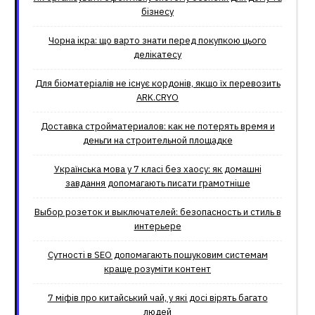
бізнесу
Чорна ікра: що варто знати перед покупкою цього
делікатесу
Для біоматеріалів не існує кордонів, якщо їх перевозить
ARK.CRYO
Доставка стройматериалов: как не потерять время и
деньги на строительной площадке
Українська мова у 7 класі без хаосу: як домашні
завдання допомагають писати грамотніше
Выбор розеток и выключателей: безопасность и стиль в
интерьере
Сутності в SEO допомагають пошуковим системам
краще розуміти контент
7 міфів про китайський чай, у які досі вірять багато
людей