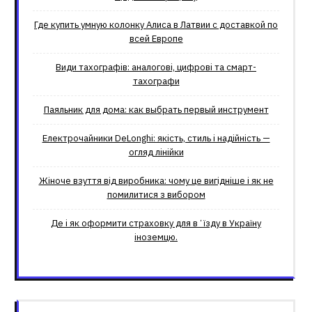
Где купить умную колонку Алиса в Латвии с доставкой по
всей Европе
Види тахографів: аналогові, цифрові та смарт-
тахографи
Паяльник для дома: как выбрать первый инструмент
Електрочайники DeLonghi: якість, стиль і надійність —
огляд лінійки
Жіноче взуття від виробника: чому це вигідніше і як не
помилитися з вибором
Де і як оформити страховку для вʼїзду в Україну
іноземцю.