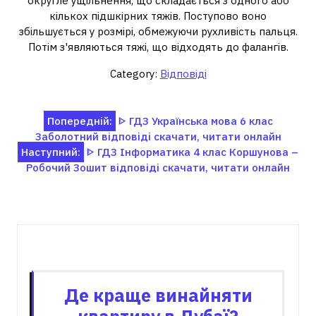
округле ущільнення, що складається з одного або
кількох підшкірних тяжів. Поступово воно
збільшується у розмірі, обмежуючи рухливість пальця.
Потім з'являються тяжі, що відходять до фалангів.
Category:
Відповіді
Навігація
Попередній:
ᐈ ГДЗ Українська мова 6 клас
Заболотний відповіді скачати, читати онлайн
записів
Наступний:
ᐈ ГДЗ Інформатика 4 клас Коршунова –
Робочий Зошит відповіді скачати, читати онлайн
Пов'язані записи
Де краще винайняти