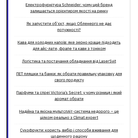
Електрофурнітура Schneider: чому цей бренд
залишається орієнтиром якості на ринку
Як запустити об’єкт, якщо Обленерго не дає
потужності?
Кава для холодних напоїв: яке зерно краще підходить
для айс-лате, фрапе та кави з тоніком
Логістика та постачання обладнання від LaserSvit
ПЕТ пляшки та банки: як обрати правильну упаковку для
свого продукту
Парфуми та спреї Victoria’s Secret: у чому різниця і який
аромат обрати
Надійна та якісна мультспліт-система недорого – це
цілком реально з Climat.еxpert
Сухофрукти: користь, вибір і способи вживання для
щоденного раціону