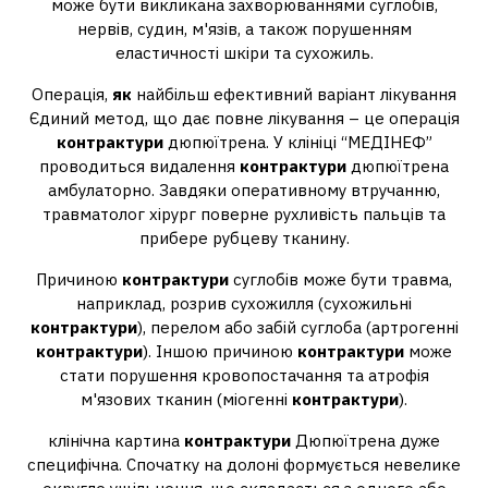
може бути викликана захворюваннями суглобів,
нервів, судин, м'язів, а також порушенням
еластичності шкіри та сухожиль.
Операція,
як
найбільш ефективний варіант лікування
Єдиний метод, що дає повне лікування – це операція
контрактури
дюпюїтрена. У клініці “МЕДІНЕФ”
проводиться видалення
контрактури
дюпюїтрена
амбулаторно. Завдяки оперативному втручанню,
травматолог хірург поверне рухливість пальців та
прибере рубцеву тканину.
Причиною
контрактури
суглобів може бути травма,
наприклад, розрив сухожилля (сухожильні
контрактури
), перелом або забій суглоба (артрогенні
контрактури
). Іншою причиною
контрактури
може
стати порушення кровопостачання та атрофія
м'язових тканин (міогенні
контрактури
).
клінічна картина
контрактури
Дюпюїтрена дуже
специфічна. Спочатку на долоні формується невелике