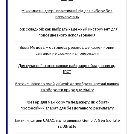
Міжкімнатні двері: практичний гід для вибору без
розчарувань
Нож складной: как выбрать надёжный инструмент для
повседневного использования
Вілла Медова – острівець релаксу, де кожен новий
світанок не схожий на попередній
Для сучасної стоматклініки найкраще обладнання від
ІПСТ
Ботокс навколо очей у Києві: як прибрати «гусячі лапки»
та зберегти природну міміку
Фрезер для манікюру та педикюру: як обрати
професійний апарат для бездоганного результату
Тактичні штани UATAC: гід по лінійках Gen 5.7, Gen 5.6, Lite
та Ultralite