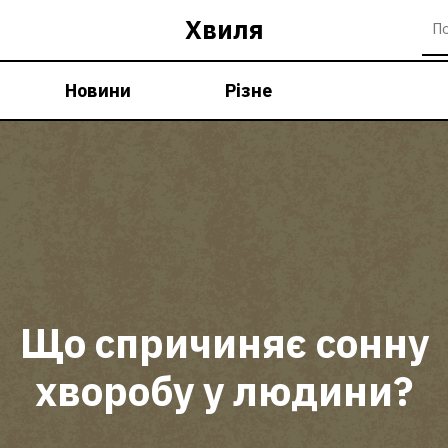
Хвиля
Новини
Різне
Що спричиняє сонну
хворобу у людини?