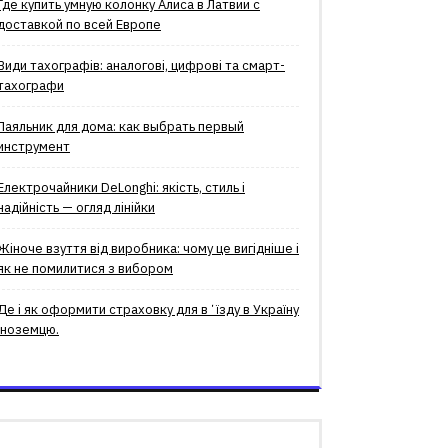
Где купить умную колонку Алиса в Латвии с
доставкой по всей Европе
Види тахографів: аналогові, цифрові та смарт-
тахографи
Паяльник для дома: как выбрать первый
инструмент
Електрочайники DeLonghi: якість, стиль і
надійність — огляд лінійки
Жіноче взуття від виробника: чому це вигідніше і
як не помилитися з вибором
Де і як оформити страховку для вʼїзду в Україну
іноземцю.