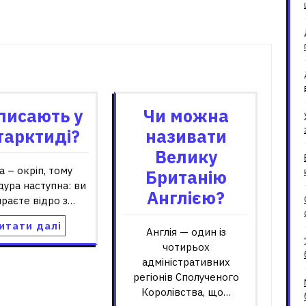
зані записи
писають у
Чи можна
тарктиді?
називати
Велику
а – окріп, тому
Британію
ура наступна: ви
Англією?
раєте відро з…
итати далі
Англія — один із
чотирьох
адміністративних
регіонів Сполученого
Королівства, що…