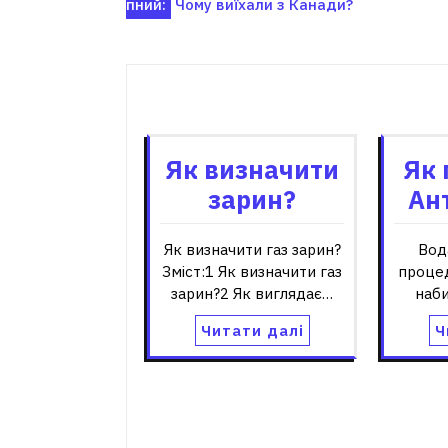
пний:
Чому виїхали з Канади?
записів
Пов'я
Як визначити
Як 
зарин?
Ан
Як визначити газ зарин?
Вод
Зміст:1 Як визначити газ
процед
зарин?2 Як виглядає…
наби
Читати далі
Ч