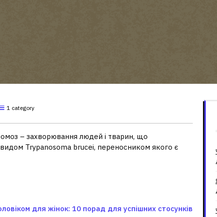
1 category
омоз – захворювання людей і тварин, що
видом Trypanosoma brucei, переносником якого є
оловіком для жінок: 10 порад для успішних стосунків