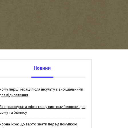
Новини
Чому перші місяці після інсульту є вирішальними
для відновлення
Як організувати ефективну систему безпеки для
дому та бізнесу
Чорна ікра: що варто знати перед покупкою