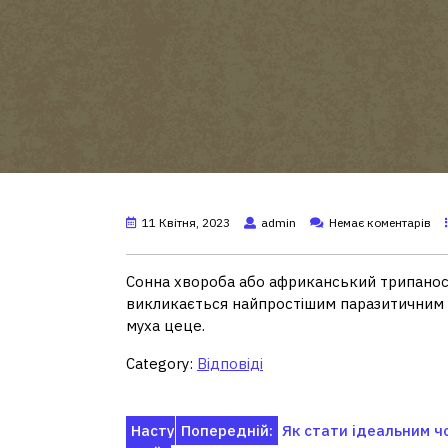
11 Квітня, 2023
admin
Немає коментарів
Сонна хвороба або африканський трипанос
викликається найпростішим паразитичним 
муха цеце.
Category:
Відповіді
Навігація
Насту
Попередній:
Як стати ідеальним ч