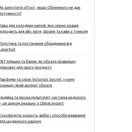
Як запустити об’єкт, якщо Обленерго не дає
потужності?
Кава для холодних напоїв: яке зерно краще
підходить для айс-лате, фрапе та кави з тоніком
Логістика та постачання обладнання від
LaserSvit
ПЕТ пляшки та банки: як обрати правильну
упаковку для свого продукту
Парфуми та спреї Victoria’s Secret: у чому
різниця і який аромат обрати
Надійна та якісна мультспліт-система недорого
– це цілком реально з Climat.еxpert
Сухофрукти: користь, вибір і способи вживання
для щоденного раціону