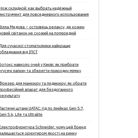
Нож складной: как выбрать надёжный
инструмент для повседневного использования
Вілла Медова – острівець релаксу, де кожен
новий світанок не схожий на попередній
Для сучасної стоматклініки найкраще
обладнання від ІПСТ
Ботокс навколо очей у Києві: як прибрати
«гусячі лапки» та зберегти природну міміку
Фрезер для манікюру та педикюру: як обрати
професійний апарат для бездоганного
результату
Тактичні штани UATAC: гід по лінійках Gen 5.7,
Gen 5.6, Lite та Ultralite
Електрофурнітура Schneider: чому цей бренд
залишається орієнтиром якості на ринку