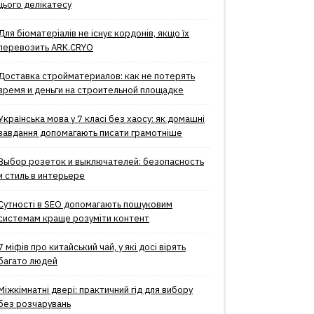
цього делікатесу
Для біоматеріалів не існує кордонів, якщо їх
перевозить ARK.CRYO
Доставка стройматериалов: как не потерять
время и деньги на строительной площадке
Українська мова у 7 класі без хаосу: як домашні
завдання допомагають писати грамотніше
Выбор розеток и выключателей: безопасность
и стиль в интерьере
Сутності в SEO допомагають пошуковим
системам краще розуміти контент
7 міфів про китайський чай, у які досі вірять
багато людей
Міжкімнатні двері: практичний гід для вибору
без розчарувань