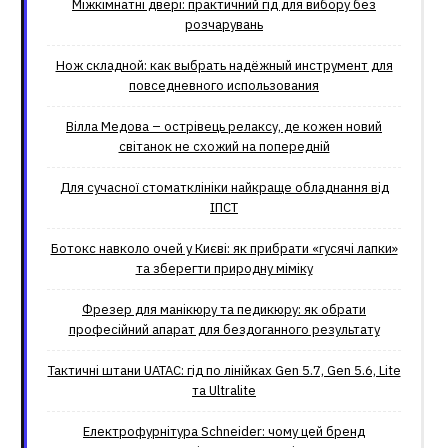
Міжкімнатні двері: практичний гід для вибору без
розчарувань
Нож складной: как выбрать надёжный инструмент для
повседневного использования
Вілла Медова – острівець релаксу, де кожен новий
світанок не схожий на попередній
Для сучасної стоматклініки найкраще обладнання від
ІПСТ
Ботокс навколо очей у Києві: як прибрати «гусячі лапки»
та зберегти природну міміку
Фрезер для манікюру та педикюру: як обрати
професійний апарат для бездоганного результату
Тактичні штани UATAC: гід по лінійках Gen 5.7, Gen 5.6, Lite
та Ultralite
Електрофурнітура Schneider: чому цей бренд