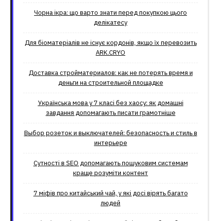
Чорна ікра: що варто знати перед покупкою цього
делікатесу
Для біоматеріалів не існує кордонів, якщо їх перевозить
ARK.CRYO
Доставка стройматериалов: как не потерять время и
деньги на строительной площадке
Українська мова у 7 класі без хаосу: як домашні
завдання допомагають писати грамотніше
Выбор розеток и выключателей: безопасность и стиль в
интерьере
Сутності в SEO допомагають пошуковим системам
краще розуміти контент
7 міфів про китайський чай, у які досі вірять багато
людей