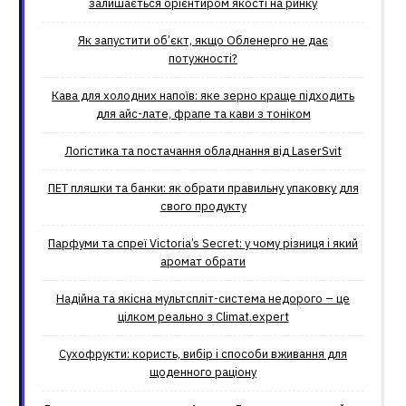
залишається орієнтиром якості на ринку
Як запустити об’єкт, якщо Обленерго не дає
потужності?
Кава для холодних напоїв: яке зерно краще підходить
для айс-лате, фрапе та кави з тоніком
Логістика та постачання обладнання від LaserSvit
ПЕТ пляшки та банки: як обрати правильну упаковку для
свого продукту
Парфуми та спреї Victoria’s Secret: у чому різниця і який
аромат обрати
Надійна та якісна мультспліт-система недорого – це
цілком реально з Climat.еxpert
Сухофрукти: користь, вибір і способи вживання для
щоденного раціону