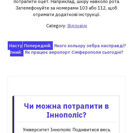
потрапити оцет. Наприклад, шкіру навколо рота.
Зателефонуйте за номерами 103 або 112, щоб
отримати додаткові інструкції.
Category:
Відповіді
Навігація
Насту
Попередній:
Якого кольору зебра насправді?
пний:
Як працює аеропорт Сімферополя сьогодні?
записів
Пов'язані записи
Чи можна потрапити в
Іннополіс?
Університет Іннополіс Подивитися весь