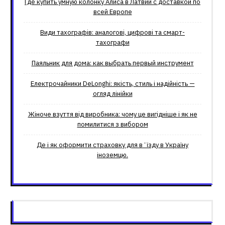
Где купить умную колонку Алиса в Латвии с доставкой по
всей Европе
Види тахографів: аналогові, цифрові та смарт-
тахографи
Паяльник для дома: как выбрать первый инструмент
Електрочайники DeLonghi: якість, стиль і надійність —
огляд лінійки
Жіноче взуття від виробника: чому це вигідніше і як не
помилитися з вибором
Де і як оформити страховку для вʼїзду в Україну
іноземцю.