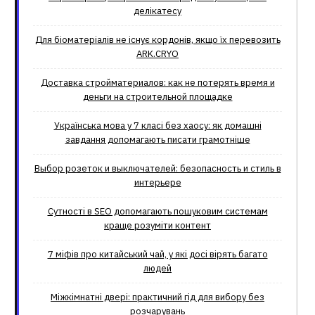
делікатесу
Для біоматеріалів не існує кордонів, якщо їх перевозить
ARK.CRYO
Доставка стройматериалов: как не потерять время и
деньги на строительной площадке
Українська мова у 7 класі без хаосу: як домашні
завдання допомагають писати грамотніше
Выбор розеток и выключателей: безопасность и стиль в
интерьере
Сутності в SEO допомагають пошуковим системам
краще розуміти контент
7 міфів про китайський чай, у які досі вірять багато
людей
Міжкімнатні двері: практичний гід для вибору без
розчарувань