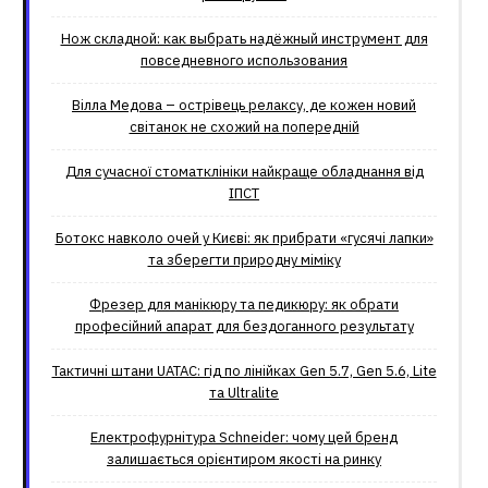
Нож складной: как выбрать надёжный инструмент для
повседневного использования
Вілла Медова – острівець релаксу, де кожен новий
світанок не схожий на попередній
Для сучасної стоматклініки найкраще обладнання від
ІПСТ
Ботокс навколо очей у Києві: як прибрати «гусячі лапки»
та зберегти природну міміку
Фрезер для манікюру та педикюру: як обрати
професійний апарат для бездоганного результату
Тактичні штани UATAC: гід по лінійках Gen 5.7, Gen 5.6, Lite
та Ultralite
Електрофурнітура Schneider: чому цей бренд
залишається орієнтиром якості на ринку