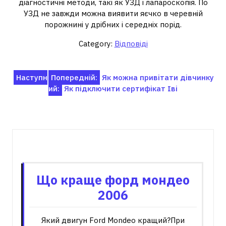
діагностичні методи, такі як УЗД і лапароскопія. По
УЗД не завжди можна виявити яєчко в черевній
порожнині у дрібних і середніх порід.
Category:
Відповіді
Навігація
Наступн
Попередній:
Як можна привітати дівчинку
ий:
Як підключити сертифікат Іві
записів
Пов'язані записи
Що краще форд мондео
2006
Який двигун Ford Mondeo кращий?При