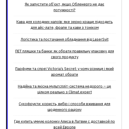
Як запустити об’єкт, якщо Обленерго не дає
потужності?
Кава для холодних напоїв: яке зерно краще підходить
для айс-лате, фрапе та кави з тоніком
Логістика та постачання обладнання від LaserSvit
ПЕТ пляшки та банки: як обрати правильну упаковку для
свого продукту
Парфуми та спреї Victoria’s Secret: у чому різниця і який
аромат обрати
Надійна та якісна мультспліт-система недорого – це
цілком реально з Climat.еxpert
Сухофрукти: користь, вибір і способи вживання для
щоденного раціону
Где купить умную колонку Алиса в Латвии с доставкой по
всей Европе