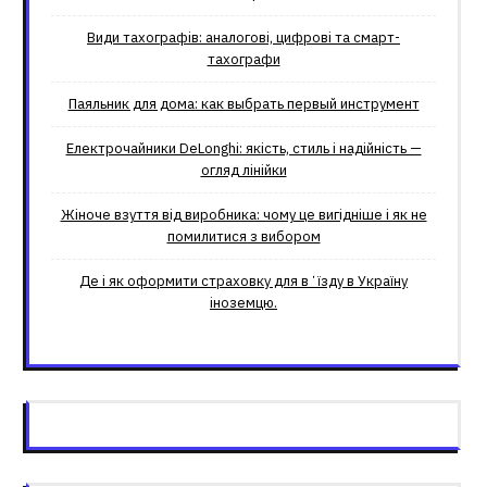
Види тахографів: аналогові, цифрові та смарт-
тахографи
Паяльник для дома: как выбрать первый инструмент
Електрочайники DeLonghi: якість, стиль і надійність —
огляд лінійки
Жіноче взуття від виробника: чому це вигідніше і як не
помилитися з вибором
Де і як оформити страховку для вʼїзду в Україну
іноземцю.