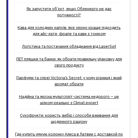
Як запустити об’єкт, якщо Обленерго не дає
потужності?
Кава для холодних напоїв: яке зерно краще підходить
для айс-лате, фрапе та кави з тоніком
Логістика та постачання обладнання від LaserSvit
ПЕТ пляшки та банки: як обрати правильну упаковку для
свого продукту
Парфуми та спреї Victoria’s Secret: у чому різниця і який
аромат обрати
Надійна та якісна мультспліт-система недорого – це
цілком реально з Climat.еxpert
Сухофрукти: користь, вибір і способи вживання для
щоденного раціону
Где купить умную колонку Алиса в Латвии с доставкой по