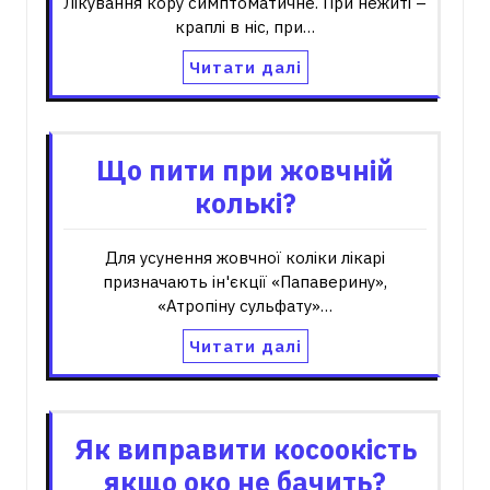
Лікування кору симптоматичне. При нежиті –
краплі в ніс, при…
Читати далі
Що пити при жовчній
колькі?
Для усунення жовчної коліки лікарі
призначають ін'єкції «Папаверину»,
«Атропіну сульфату»…
Читати далі
Як виправити косоокість
якщо око не бачить?