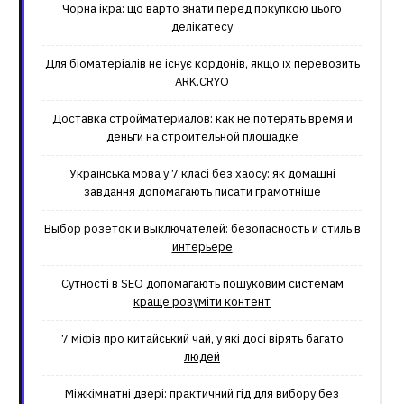
Чорна ікра: що варто знати перед покупкою цього
делікатесу
Для біоматеріалів не існує кордонів, якщо їх перевозить
ARK.CRYO
Доставка стройматериалов: как не потерять время и
деньги на строительной площадке
Українська мова у 7 класі без хаосу: як домашні
завдання допомагають писати грамотніше
Выбор розеток и выключателей: безопасность и стиль в
интерьере
Сутності в SEO допомагають пошуковим системам
краще розуміти контент
7 міфів про китайський чай, у які досі вірять багато
людей
Міжкімнатні двері: практичний гід для вибору без