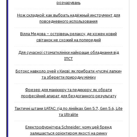
розчарувань
Нож складной: как выбрать надёжный инструмент для
повседневного использования
Вілла Медова – острівець релаксу, де кожен новий
світанок не схожий на попередній
Для сучасної стоматклініки найкраще обладнання від
ІПСТ
Ботокс навколо очей у Києві: як прибрати «гусячі лапки»
та зберегти природну міміку
Фрезер для манікюру та педикюру: як обрати
професійний апарат для бездоганного результату
Тактичні штани UATAC: гід по лінійках Gen 5.7, Gen 5.6, Lite
та Ultralite
Електрофурнітура Schneider: чому цей бренд
залишається орієнтиром якості на ринку