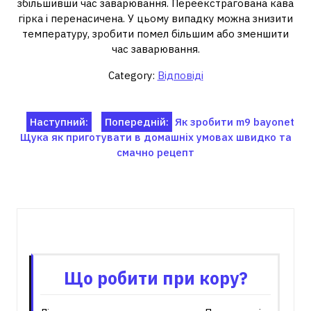
збільшивши час заварювання. Переекстрагована кава
гірка і перенасичена. У цьому випадку можна знизити
температуру, зробити помел більшим або зменшити
час заварювання.
Category:
Відповіді
Навігація
Наступний:
Попередній:
Як зробити m9 bayonet
Щука як приготувати в домашніх умовах швидко та
записів
смачно рецепт
Пов'язані записи
Що робити при кору?