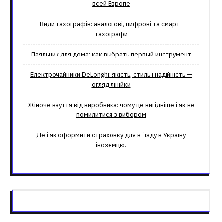
всей Европе
Види тахографів: аналогові, цифрові та смарт-
тахографи
Паяльник для дома: как выбрать первый инструмент
Електрочайники DeLonghi: якість, стиль і надійність —
огляд лінійки
Жіноче взуття від виробника: чому це вигідніше і як не
помилитися з вибором
Де і як оформити страховку для вʼїзду в Україну
іноземцю.