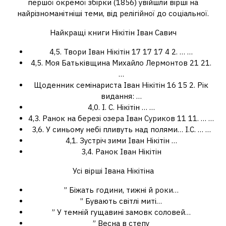
першої окремої збірки (1856) увійшли вірші на
найрізноманітніші теми, від релігійної до соціальної.
Найкращі книги Нікітін Іван Савич
4,5. Твори Іван Нікітін 17 17 17 4 2. … …
4,5. Моя Батьківщина Михайло Лермонтов 21 21.
…
Щоденник семінариста Іван Нікітін 16 15 2. Рік
видання: …
4,0. І. С. Нікітін … …
4,3. Ранок на березі озера Іван Суриков 11 11. … …
3,6. У синьому небі пливуть над полями… І.С. … …
4,1. Зустріч зими Іван Нікітін …
3,4. Ранок Іван Нікітін
Усі вірші Івана Нікітіна
” Біжать години, тижні й роки…
” Бувають світлі миті…
” У темній гущавині замовк соловей…
” Весна в степу