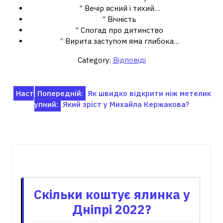
” Вечір ясний і тихий…
” Вічність
” Спогад про дитинство
” Вирита заступом яма глибока…
Category:
Відповіді
Навігація
Наст
Попередній:
Як швидко відкрити ніж метелик
упний:
Який зріст у Михайла Кержакова?
записів
Пов'язані записи
Скільки коштує ялинка у
Дніпрі 2022?