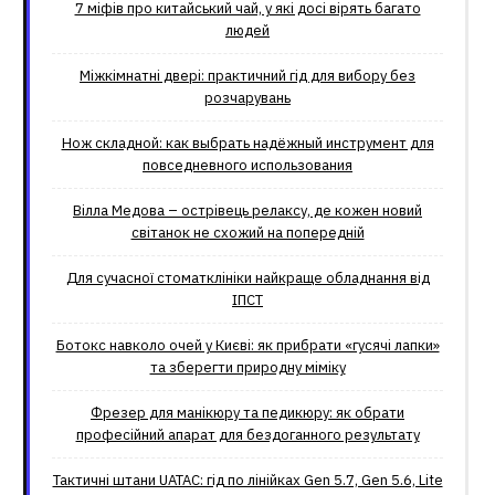
7 міфів про китайський чай, у які досі вірять багато
людей
Міжкімнатні двері: практичний гід для вибору без
розчарувань
Нож складной: как выбрать надёжный инструмент для
повседневного использования
Вілла Медова – острівець релаксу, де кожен новий
світанок не схожий на попередній
Для сучасної стоматклініки найкраще обладнання від
ІПСТ
Ботокс навколо очей у Києві: як прибрати «гусячі лапки»
та зберегти природну міміку
Фрезер для манікюру та педикюру: як обрати
професійний апарат для бездоганного результату
Тактичні штани UATAC: гід по лінійках Gen 5.7, Gen 5.6, Lite