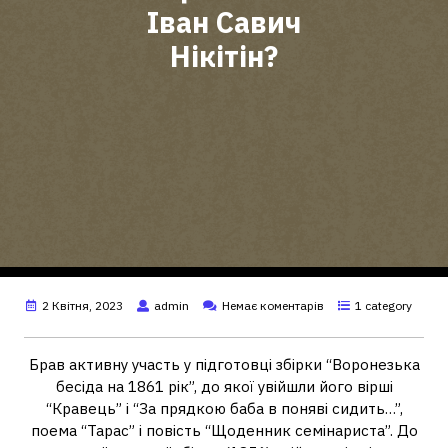
Іван Савич
Нікітін?
2 Квітня, 2023
admin
Немає коментарів
1 category
Брав активну участь у підготовці збірки “Воронезька
бесіда на 1861 рік”, до якої увійшли його вірші
“Кравець” і “За прядкою баба в поняві сидить…”,
поема “Тарас” і повість “Щоденник семінариста”. До