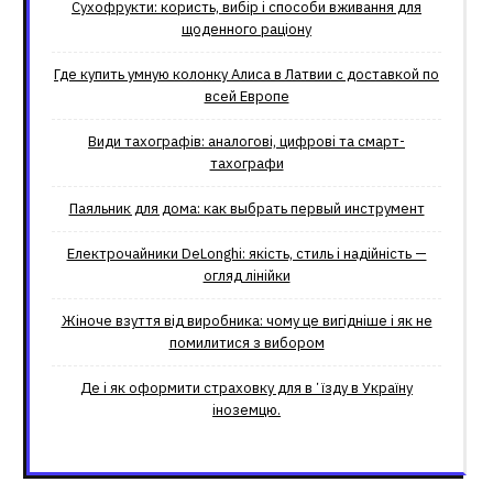
Сухофрукти: користь, вибір і способи вживання для
щоденного раціону
Где купить умную колонку Алиса в Латвии с доставкой по
всей Европе
Види тахографів: аналогові, цифрові та смарт-
тахографи
Паяльник для дома: как выбрать первый инструмент
Електрочайники DeLonghi: якість, стиль і надійність —
огляд лінійки
Жіноче взуття від виробника: чому це вигідніше і як не
помилитися з вибором
Де і як оформити страховку для вʼїзду в Україну
іноземцю.