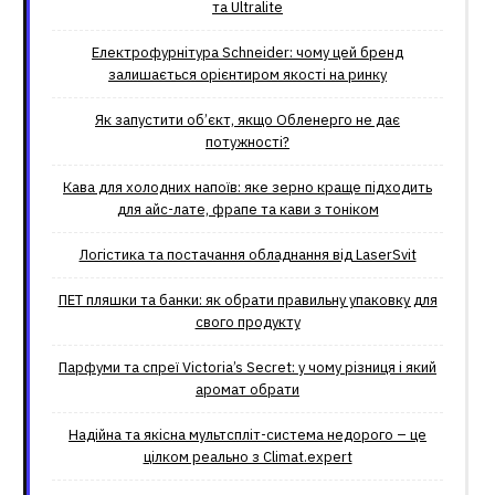
та Ultralite
Електрофурнітура Schneider: чому цей бренд
залишається орієнтиром якості на ринку
Як запустити об’єкт, якщо Обленерго не дає
потужності?
Кава для холодних напоїв: яке зерно краще підходить
для айс-лате, фрапе та кави з тоніком
Логістика та постачання обладнання від LaserSvit
ПЕТ пляшки та банки: як обрати правильну упаковку для
свого продукту
Парфуми та спреї Victoria’s Secret: у чому різниця і який
аромат обрати
Надійна та якісна мультспліт-система недорого – це
цілком реально з Climat.еxpert