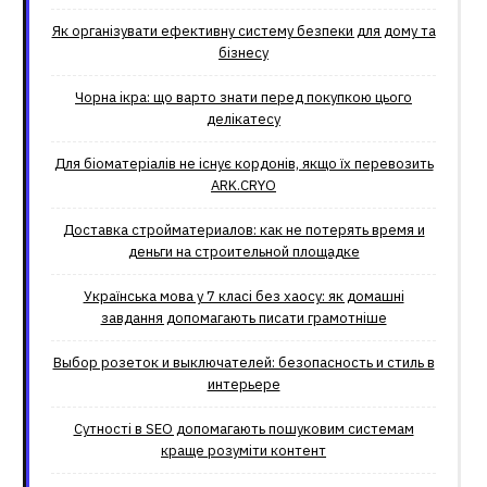
Як організувати ефективну систему безпеки для дому та
бізнесу
Чорна ікра: що варто знати перед покупкою цього
делікатесу
Для біоматеріалів не існує кордонів, якщо їх перевозить
ARK.CRYO
Доставка стройматериалов: как не потерять время и
деньги на строительной площадке
Українська мова у 7 класі без хаосу: як домашні
завдання допомагають писати грамотніше
Выбор розеток и выключателей: безопасность и стиль в
интерьере
Сутності в SEO допомагають пошуковим системам
краще розуміти контент