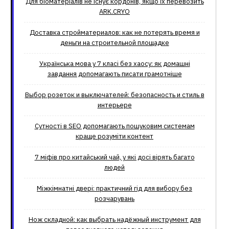
Для біоматеріалів не існує кордонів, якщо їх перевозить
ARK.CRYO
Доставка стройматериалов: как не потерять время и
деньги на строительной площадке
Українська мова у 7 класі без хаосу: як домашні
завдання допомагають писати грамотніше
Выбор розеток и выключателей: безопасность и стиль в
интерьере
Сутності в SEO допомагають пошуковим системам
краще розуміти контент
7 міфів про китайський чай, у які досі вірять багато
людей
Міжкімнатні двері: практичний гід для вибору без
розчарувань
Нож складной: как выбрать надёжный инструмент для