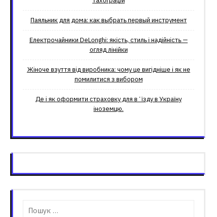
тахографи
Паяльник для дома: как выбрать первый инструмент
Електрочайники DeLonghi: якість, стиль і надійність —
огляд лінійки
Жіноче взуття від виробника: чому це вигідніше і як не
помилитися з вибором
Де і як оформити страховку для вʼїзду в Україну
іноземцю.