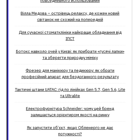
повседневного использования
Вілла Медова – острівець релаксу, де кожен новий
світанок не схожий на попередній
Для сучасної стоматклініки найкраще обладнання від
ІПСТ
Ботокс навколо очей у Києві: як прибрати «гусячі лапки»
та зберегти природну міміку
Фрезер для манікюру та педикюру: як обрати
професійний апарат для бездоганного результату
Тактичні штани UATAC: гід по лінійках Gen 5.7, Gen 5.6, Lite
та Ultralite
Електрофурнітура Schneider: чому цей бренд
залишається орієнтиром якості на ринку
Як запустити об’єкт, якщо Обленерго не дає
потужності?