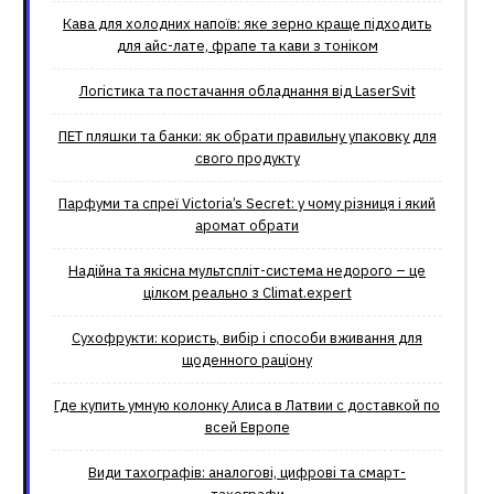
Кава для холодних напоїв: яке зерно краще підходить
для айс-лате, фрапе та кави з тоніком
Логістика та постачання обладнання від LaserSvit
ПЕТ пляшки та банки: як обрати правильну упаковку для
свого продукту
Парфуми та спреї Victoria’s Secret: у чому різниця і який
аромат обрати
Надійна та якісна мультспліт-система недорого – це
цілком реально з Climat.еxpert
Сухофрукти: користь, вибір і способи вживання для
щоденного раціону
Где купить умную колонку Алиса в Латвии с доставкой по
всей Европе
Види тахографів: аналогові, цифрові та смарт-