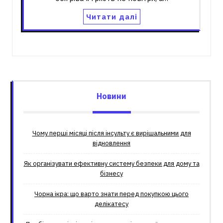
Читати далі
Новини
Чому перші місяці після інсульту є вирішальними для
відновлення
Як організувати ефективну систему безпеки для дому та
бізнесу
Чорна ікра: що варто знати перед покупкою цього
делікатесу