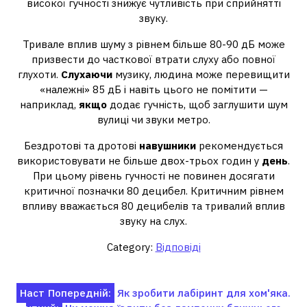
високої гучності знижує чутливість при сприйнятті
звуку.
Тривале вплив шуму з рівнем більше 80-90 дБ може
призвести до часткової втрати слуху або повної
глухоти.
Слухаючи
музику, людина може перевищити
«належні» 85 дБ і навіть цього не помітити —
наприклад,
якщо
додає гучність, щоб заглушити шум
вулиці чи звуки метро.
Бездротові та дротові
навушники
рекомендується
використовувати не більше двох-трьох годин у
день
.
При цьому рівень гучності не повинен досягати
критичної позначки 80 децибел. Критичним рівнем
впливу вважається 80 децибелів та тривалий вплив
звуку на слух.
Category:
Відповіді
Навігація
Наст
Попередній:
Як зробити лабіринт для хом'яка.