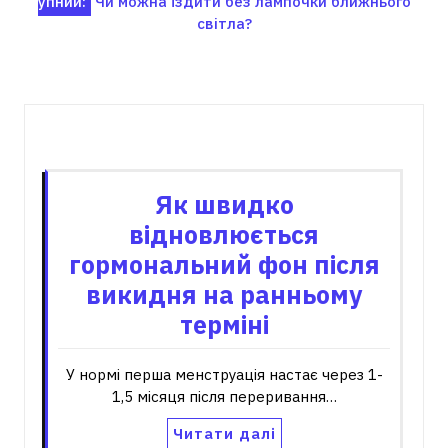
упний:
Чи можна їздити без лампочки ближнього
записів
світла?
Пов'язані записи
Як швидко
відновлюється
гормональний фон після
викидня на ранньому
терміні
У нормі перша менструація настає через 1-
1,5 місяця після переривання…
Читати далі