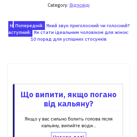
Category:
Відповіді
Навігація
Н
Попередній:
Який звук приголосний чи голосний?
аступний:
Як стати ідеальним чоловіком для жінок:
записів
10 порад для успішних стосунків
Пов'язані записи
Що випити, якщо погано
від кальяну?
Якщо у вас сильно болить голова після
кальяну, випийте води…
Читати далі