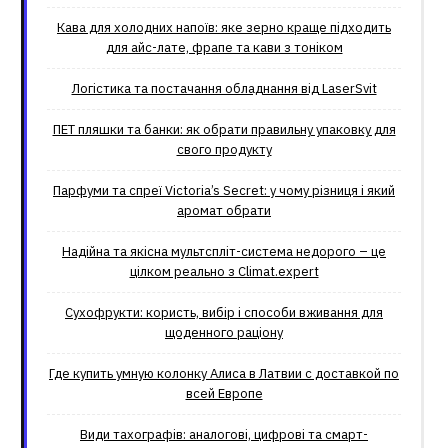
Кава для холодних напоїв: яке зерно краще підходить
для айс-лате, фрапе та кави з тоніком
Логістика та постачання обладнання від LaserSvit
ПЕТ пляшки та банки: як обрати правильну упаковку для
свого продукту
Парфуми та спреї Victoria’s Secret: у чому різниця і який
аромат обрати
Надійна та якісна мультспліт-система недорого – це
цілком реально з Climat.еxpert
Сухофрукти: користь, вибір і способи вживання для
щоденного раціону
Где купить умную колонку Алиса в Латвии с доставкой по
всей Европе
Види тахографів: аналогові, цифрові та смарт-