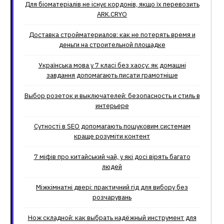
Для біоматеріалів не існує кордонів, якщо їх перевозить
ARK.CRYO
Доставка стройматериалов: как не потерять время и
деньги на строительной площадке
Українська мова у 7 класі без хаосу: як домашні
завдання допомагають писати грамотніше
Выбор розеток и выключателей: безопасность и стиль в
интерьере
Сутності в SEO допомагають пошуковим системам
краще розуміти контент
7 міфів про китайський чай, у які досі вірять багато
людей
Міжкімнатні двері: практичний гід для вибору без
розчарувань
Нож складной: как выбрать надёжный инструмент для