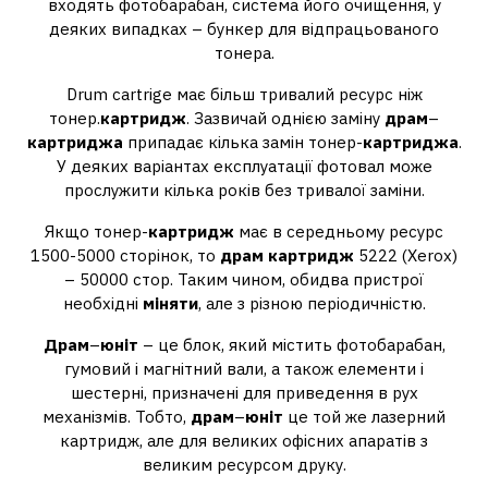
входять фотобарабан, система його очищення, у
деяких випадках – бункер для відпрацьованого
тонера.
Drum cartrige має більш тривалий ресурс ніж
тонер.
картридж
. Зазвичай однією заміну
драм
–
картриджа
припадає кілька замін тонер-
картриджа
.
У деяких варіантах експлуатації фотовал може
прослужити кілька років без тривалої заміни.
Якщо тонер-
картридж
має в середньому ресурс
1500-5000 сторінок, то
драм картридж
5222 (Xerox)
– 50000 стор. Таким чином, обидва пристрої
необхідні
міняти
, але з різною періодичністю.
Драм
–
юніт
– це блок, який містить фотобарабан,
гумовий і магнітний вали, а також елементи і
шестерні, призначені для приведення в рух
механізмів. Тобто,
драм
–
юніт
це той же лазерний
картридж, але для великих офісних апаратів з
великим ресурсом друку.