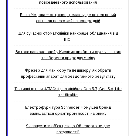
повседневного использования
Вілла Медова – острівець релаксу, де кожен новий
світанок не схожий на попередній
Для сучасної стоматклініки найкраще обладнання від
ІПСТ
Ботокс навколо очей у Києві: як прибрати «гусячі лапки»
та зберегти природну міміку
Фрезер для манікюру та педикюру: як обрати
професійний апарат для бездоганного результату
Тактичні штани UATAC: гід по лінійках Gen 5.7, Gen 5.6, Lite
та Ultralite
Електрофурнітура Schneider: чому цей бренд
залишається орієнтиром якості на ринку
Як запустити об’єкт, якщо Обленерго не дає
потужності?