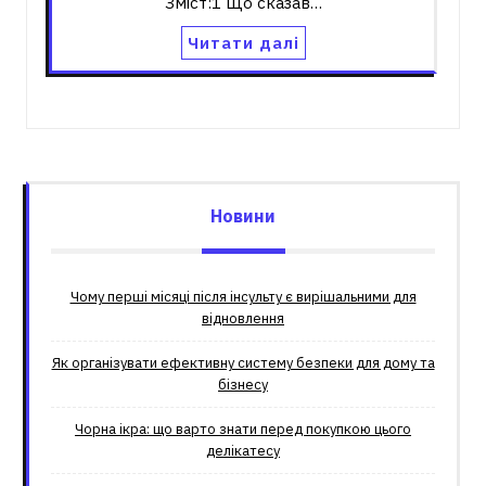
Зміст:1 Що сказав…
Читати далі
Новини
Чому перші місяці після інсульту є вирішальними для
відновлення
Як організувати ефективну систему безпеки для дому та
бізнесу
Чорна ікра: що варто знати перед покупкою цього
делікатесу