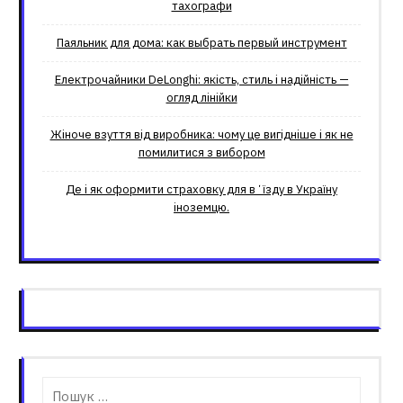
тахографи
Паяльник для дома: как выбрать первый инструмент
Електрочайники DeLonghi: якість, стиль і надійність —
огляд лінійки
Жіноче взуття від виробника: чому це вигідніше і як не
помилитися з вибором
Де і як оформити страховку для вʼїзду в Україну
іноземцю.