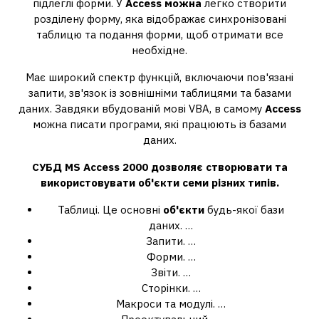
підлеглі форми. У
Access можна
легко створити
розділену форму, яка відображає синхронізовані
таблицю та подання форми, щоб отримати все
необхідне.
Має широкий спектр функцій, включаючи пов'язані
запити, зв'язок із зовнішніми таблицями та базами
даних. Завдяки вбудованій мові VBA, в самому
Access
можна писати програми, які працюють із базами
даних.
СУБД MS
Access
2000 дозволяє
створювати та
використовувати об'єкти
семи різних типів.
Таблиці. Це основні
об'єкти
будь-якої бази
даних. …
Запити. …
Форми. …
Звіти. …
Сторінки. …
Макроси та модулі. …