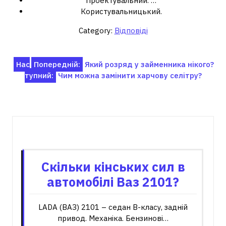
Проектувальний. …
Користувальницький.
Category:
Відповіді
Навігація
Нас
Попередній:
Який розряд у займенника нікого?
тупний:
Чим можна замінити харчову селітру?
записів
Пов'язані записи
Скільки кінських сил в
автомобілі Ваз 2101?
LADA (ВАЗ) 2101 – седан B-класу, задній
привод. Механіка. Бензинові…