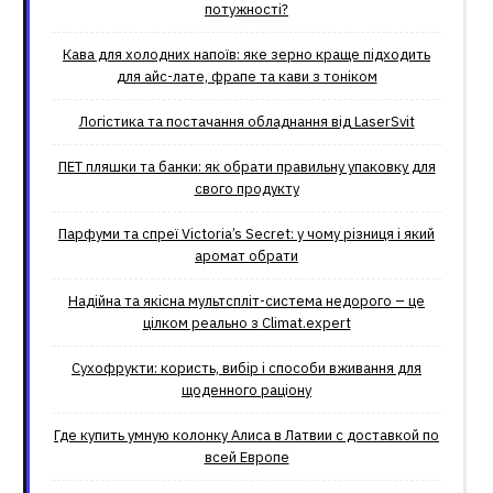
потужності?
Кава для холодних напоїв: яке зерно краще підходить
для айс-лате, фрапе та кави з тоніком
Логістика та постачання обладнання від LaserSvit
ПЕТ пляшки та банки: як обрати правильну упаковку для
свого продукту
Парфуми та спреї Victoria’s Secret: у чому різниця і який
аромат обрати
Надійна та якісна мультспліт-система недорого – це
цілком реально з Climat.еxpert
Сухофрукти: користь, вибір і способи вживання для
щоденного раціону
Где купить умную колонку Алиса в Латвии с доставкой по
всей Европе