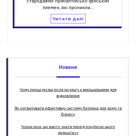
стародавніх прибалтійсько-фінських
племен, які проникли…
Читати далі
Новини
Чому перші місяці після інсульту є вирішальними для
відновлення
Як організувати ефективну систему безпеки для дому та
бізнесу
Чорна ікра: що варто знати перед покупкою цього
делікатесу