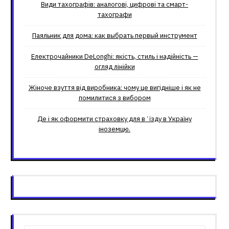
Види тахографів: аналогові, цифрові та смарт-
тахографи
Паяльник для дома: как выбрать первый инструмент
Електрочайники DeLonghi: якість, стиль і надійність —
огляд лінійки
Жіноче взуття від виробника: чому це вигідніше і як не
помилитися з вибором
Де і як оформити страховку для вʼїзду в Україну
іноземцю.