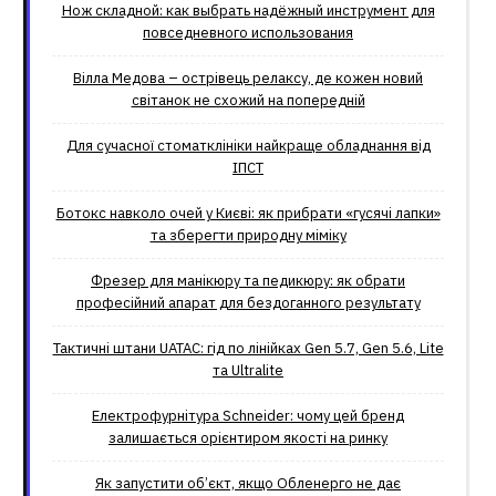
Нож складной: как выбрать надёжный инструмент для
повседневного использования
Вілла Медова – острівець релаксу, де кожен новий
світанок не схожий на попередній
Для сучасної стоматклініки найкраще обладнання від
ІПСТ
Ботокс навколо очей у Києві: як прибрати «гусячі лапки»
та зберегти природну міміку
Фрезер для манікюру та педикюру: як обрати
професійний апарат для бездоганного результату
Тактичні штани UATAC: гід по лінійках Gen 5.7, Gen 5.6, Lite
та Ultralite
Електрофурнітура Schneider: чому цей бренд
залишається орієнтиром якості на ринку
Як запустити об’єкт, якщо Обленерго не дає