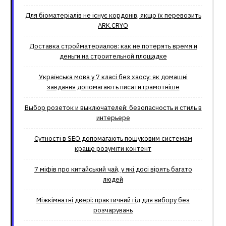
Для біоматеріалів не існує кордонів, якщо їх перевозить
ARK.CRYO
Доставка стройматериалов: как не потерять время и
деньги на строительной площадке
Українська мова у 7 класі без хаосу: як домашні
завдання допомагають писати грамотніше
Выбор розеток и выключателей: безопасность и стиль в
интерьере
Сутності в SEO допомагають пошуковим системам
краще розуміти контент
7 міфів про китайський чай, у які досі вірять багато
людей
Міжкімнатні двері: практичний гід для вибору без
розчарувань