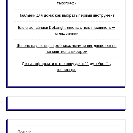
тахографи
Паяльник для дома: как выбрать первый инструмент
Електрочайники DeLonghi: якість, стиль і надійність —
огляд лінійки
Жіноче взуття від виробника: чому це вигідніше і як не
помилитися з вибором
Де і як оформити страховку для вʼїзду в Україну
іноземцю.