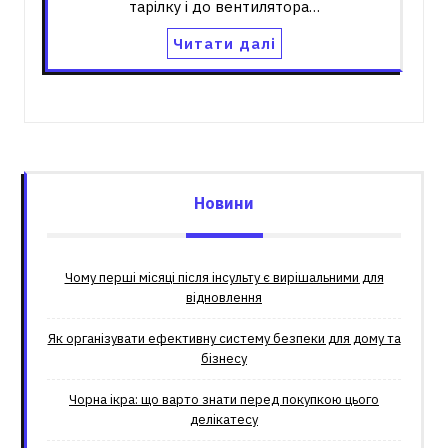
тарілку і до вентилятора…
Читати далі
Новини
Чому перші місяці після інсульту є вирішальними для
відновлення
Як організувати ефективну систему безпеки для дому та
бізнесу
Чорна ікра: що варто знати перед покупкою цього
делікатесу