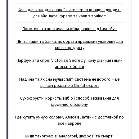
Кава для холодних напоїв: яке зерно краще підходить
для айс-лате, фрапе та кави з тоніком
Логістика та постачання обладнання від LaserSvit
ПЕТ пляшки та банки: як обрати правильну упаковку для
свого продукту
Парфуми та спреї Victoria’s Secret: у чому різниця і який
аромат обрати
Надійна та якісна мультспліт-система недорого – це
цілком реально з Climat.еxpert
Сухофрукти: користь, вибір і способи вживання для
щоденного раціону
Где купить умную колонку Алиса в Латвии с доставкой по
всей Европе
Види тахографів: аналогові, цифрові та смарт-