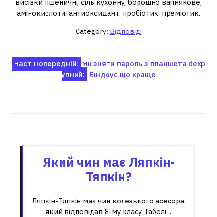
висівки пшеничні, сіль кухонну, борошно вапнякове,
амінокислоти, антиоксидант, пробіотик, преміотик.
Category:
Відповіді
Навігація
Наст
Попередній:
Як зняти пароль з планшета dexp
упний:
Віндоус що краще
записів
Пов'язані записи
Який чин має Ляпкін-
Тяпкін?
Ляпкін-Тяпкін має чин колезького асесора,
який відповідав 8-му класу Табелі…