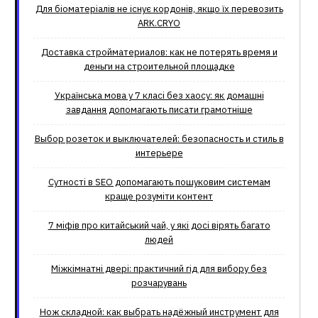
Для біоматеріалів не існує кордонів, якщо їх перевозить
ARK.CRYO
Доставка стройматериалов: как не потерять время и
деньги на строительной площадке
Українська мова у 7 класі без хаосу: як домашні
завдання допомагають писати грамотніше
Выбор розеток и выключателей: безопасность и стиль в
интерьере
Сутності в SEO допомагають пошуковим системам
краще розуміти контент
7 міфів про китайський чай, у які досі вірять багато
людей
Міжкімнатні двері: практичний гід для вибору без
розчарувань
Нож складной: как выбрать надёжный инструмент для