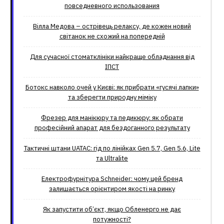
повседневного использования
Вілла Медова – острівець релаксу, де кожен новий
світанок не схожий на попередній
Для сучасної стоматклініки найкраще обладнання від
ІПСТ
Ботокс навколо очей у Києві: як прибрати «гусячі лапки»
та зберегти природну міміку
Фрезер для манікюру та педикюру: як обрати
професійний апарат для бездоганного результату
Тактичні штани UATAC: гід по лінійках Gen 5.7, Gen 5.6, Lite
та Ultralite
Електрофурнітура Schneider: чому цей бренд
залишається орієнтиром якості на ринку
Як запустити об’єкт, якщо Обленерго не дає
потужності?