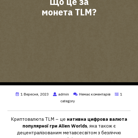
Що це за
монета TLM?
1 Вересня, 2023
admin
Немає коментарів
1
category
Криптовалюта TLM – це
нативна цифрова валюта
популярної гри Alien Worlds
, яка також є
децентралізованим метавсесвітом з безліччю