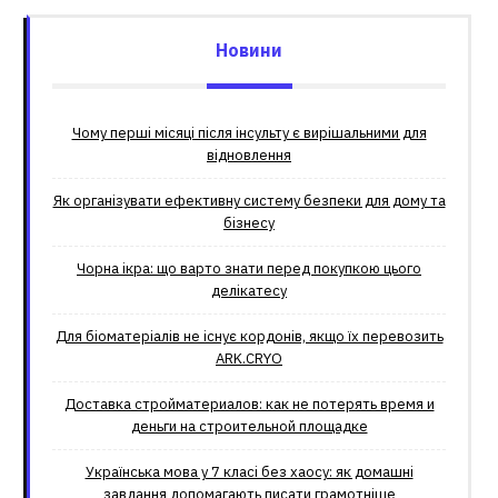
Новини
Чому перші місяці після інсульту є вирішальними для
відновлення
Як організувати ефективну систему безпеки для дому та
бізнесу
Чорна ікра: що варто знати перед покупкою цього
делікатесу
Для біоматеріалів не існує кордонів, якщо їх перевозить
ARK.CRYO
Доставка стройматериалов: как не потерять время и
деньги на строительной площадке
Українська мова у 7 класі без хаосу: як домашні
завдання допомагають писати грамотніше