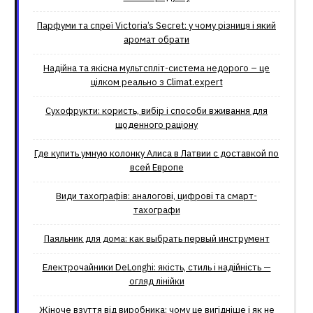
Парфуми та спреї Victoria’s Secret: у чому різниця і який
аромат обрати
Надійна та якісна мультспліт-система недорого – це
цілком реально з Climat.еxpert
Сухофрукти: користь, вибір і способи вживання для
щоденного раціону
Где купить умную колонку Алиса в Латвии с доставкой по
всей Европе
Види тахографів: аналогові, цифрові та смарт-
тахографи
Паяльник для дома: как выбрать первый инструмент
Електрочайники DeLonghi: якість, стиль і надійність —
огляд лінійки
Жіноче взуття від виробника: чому це вигідніше і як не