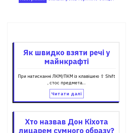
Пов'язані записи
Як швидко взяти речі у
майнкрафті
При натисканні ЛКМ/ПКМ із клавішею ⇧ Shift
, стос предмета…
Читати далі
Хто назвав Дон Кіхота
лицарем сумного образу?