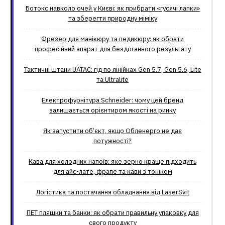
Ботокс навколо очей у Києві: як прибрати «гусячі лапки»
та зберегти природну міміку
Фрезер для манікюру та педикюру: як обрати
професійний апарат для бездоганного результату
Тактичні штани UATAC: гід по лінійках Gen 5.7, Gen 5.6, Lite
та Ultralite
Електрофурнітура Schneider: чому цей бренд
залишається орієнтиром якості на ринку
Як запустити об’єкт, якщо Обленерго не дає
потужності?
Кава для холодних напоїв: яке зерно краще підходить
для айс-лате, фрапе та кави з тоніком
Логістика та постачання обладнання від LaserSvit
ПЕТ пляшки та банки: як обрати правильну упаковку для
свого продукту