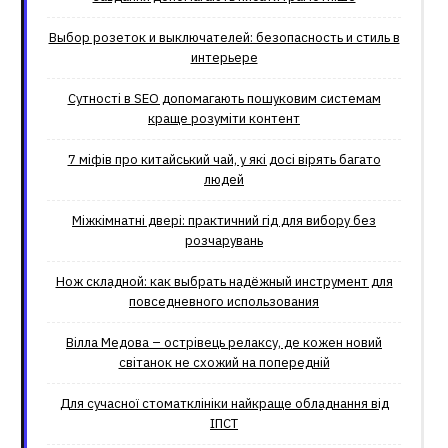
Выбор розеток и выключателей: безопасность и стиль в
интерьере
Сутності в SEO допомагають пошуковим системам
краще розуміти контент
7 міфів про китайський чай, у які досі вірять багато
людей
Міжкімнатні двері: практичний гід для вибору без
розчарувань
Нож складной: как выбрать надёжный инструмент для
повседневного использования
Вілла Медова – острівець релаксу, де кожен новий
світанок не схожий на попередній
Для сучасної стоматклініки найкраще обладнання від
ІПСТ