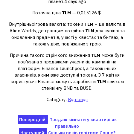
планет.4 days ago
Поточна ціна
TLM
— 0,015126 $.
Внутрішньоігрова валюта: токени
TLM
– це валюта в
Alien Worlds, де гравцям потрібно
TLM
для купівлі та
оновлення предметів, участі у квестах та битвах, а
також у діях, пов'язаних з грою.
Причина такого стрімкого зниження
TLM
може бути
пов'язана з продажами учасників кампанії на
платформі Binance Launchpool, а також інших
власників, яким вже доступні токени. З 7 квітня
користувачі Binance можуть заробляти
TLM
шляхом
стейкінгу BNB та BUSD.
Category:
Відповіді
Навігація
Попередній:
Продаж кімнати у квартирі як
правильно
записів
Наступний:
Скільки років горітиме Сонце?