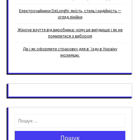
Електрочайники DeLonghi: якість, стиль і надійність —
огляд лінійки
Жіноче взуття від виробника: чому це вигідніше і як не
помилитися з вибором
Де і як оформити страховку для вʼїзду в Україну
іноземцю.
Пошук