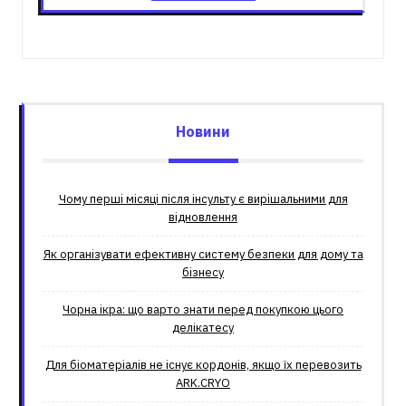
Новини
Чому перші місяці після інсульту є вирішальними для
відновлення
Як організувати ефективну систему безпеки для дому та
бізнесу
Чорна ікра: що варто знати перед покупкою цього
делікатесу
Для біоматеріалів не існує кордонів, якщо їх перевозить
ARK.CRYO