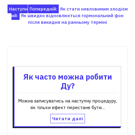
Навігація
Наступн
Попередній:
Як стати невловимим злодієм
ий:
Як швидко відновлюється гормональний фон
записів
після викидня на ранньому терміні
Пов'язані записи
Як часто можна робити
Ду?
Можна записуватись на наступну процедуру,
як тільки ефект перестане бути…
Читати далі