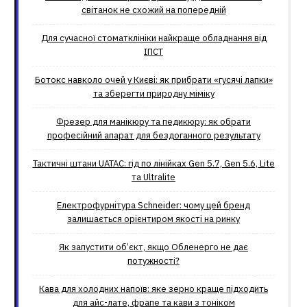
світанок не схожий на попередній
Для сучасної стоматклініки найкраще обладнання від
ІПСТ
Ботокс навколо очей у Києві: як прибрати «гусячі лапки»
та зберегти природну міміку
Фрезер для манікюру та педикюру: як обрати
професійний апарат для бездоганного результату
Тактичні штани UATAC: гід по лінійках Gen 5.7, Gen 5.6, Lite
та Ultralite
Електрофурнітура Schneider: чому цей бренд
залишається орієнтиром якості на ринку
Як запустити об’єкт, якщо Обленерго не дає
потужності?
Кава для холодних напоїв: яке зерно краще підходить
для айс-лате, фрапе та кави з тоніком