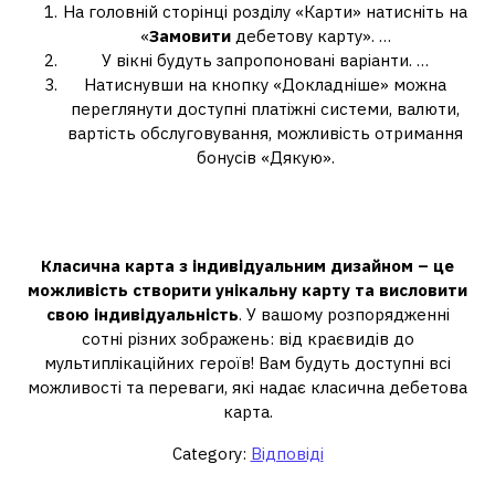
На головній сторінці розділу «Карти» натисніть на
«
Замовити
дебетову карту». …
У вікні будуть запропоновані варіанти. …
Натиснувши на кнопку «Докладніше» можна
переглянути доступні платіжні системи, валюти,
вартість обслуговування, можливість отримання
бонусів «Дякую».
Чи можна на карті Ощадбанку
зробити свій дизайн?
Класична карта з індивідуальним дизайном – це
можливість створити унікальну карту та висловити
свою індивідуальність
. У вашому розпорядженні
сотні різних зображень: від краєвидів до
мультиплікаційних героїв! Вам будуть доступні всі
можливості та переваги, які надає класична дебетова
карта.
Category:
Відповіді