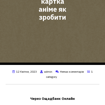
картка
аніме як
зробити
12 Квітня, 2023
admin
Немає коментарів
1
category
Як замовити карту Сбер тян?
Через
Ощадбанк
Онлайн