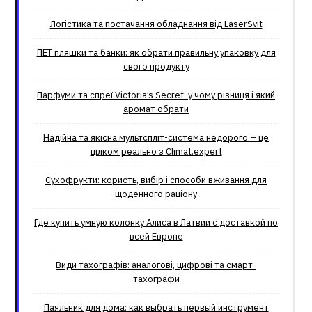
Логістика та постачання обладнання від LaserSvit
ПЕТ пляшки та банки: як обрати правильну упаковку для
свого продукту
Парфуми та спреї Victoria’s Secret: у чому різниця і який
аромат обрати
Надійна та якісна мультспліт-система недорого – це
цілком реально з Climat.еxpert
Сухофрукти: користь, вибір і способи вживання для
щоденного раціону
Где купить умную колонку Алиса в Латвии с доставкой по
всей Европе
Види тахографів: аналогові, цифрові та смарт-
тахографи
Паяльник для дома: как выбрать первый инструмент