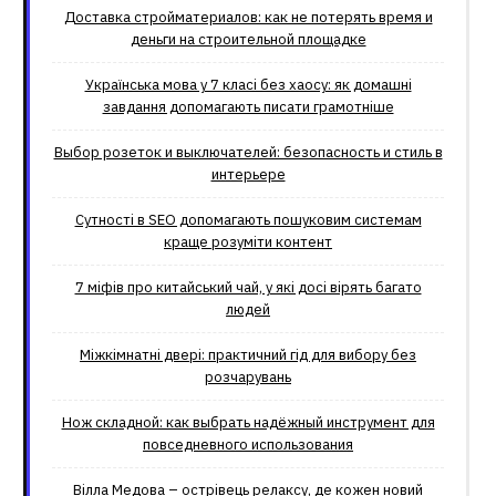
Доставка стройматериалов: как не потерять время и
деньги на строительной площадке
Українська мова у 7 класі без хаосу: як домашні
завдання допомагають писати грамотніше
Выбор розеток и выключателей: безопасность и стиль в
интерьере
Сутності в SEO допомагають пошуковим системам
краще розуміти контент
7 міфів про китайський чай, у які досі вірять багато
людей
Міжкімнатні двері: практичний гід для вибору без
розчарувань
Нож складной: как выбрать надёжный инструмент для
повседневного использования
Вілла Медова – острівець релаксу, де кожен новий