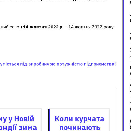
в Краснодарському краї?
ьний сезон
14 жовтня 2022 р
. – 14 жовтня 2022 року
уміється під виробничою потужністю підприємства?
зані записи
у у Новій
Коли курчата
андії зима
починають