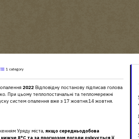
1 category
ь опалення
2022
Відповідну постанову підписав голова
ко. При цьому теплопостачальні та тепломережні
пуску систем опалення вже з 17 жовтня.14 жовтня.
женням Уряду міста,
якщо середньодобова
нижче 8°С та за прогнозом погоди очікується її