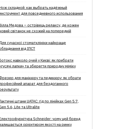
Нож складной: как выбрать надёжный
инструмент для повседневного использования
Вілла Медова – острівець релаксу, де кожен
новий світанок не схожий на попередній
Для сучасної стоматклініки найкраще
обладнання від ІПСТ
Ботокс навколо очей у Києві: як прибрати
«гусячі лапки» та зберегти природну міміку
Фрезер для манікюру та педикюру: як обрати
професійний апарат для бездоганного
результату
Тактичні штани UATAC: гід по лінійках Gen 5.7,
Gen 5.6, Lite та Ultralite
Електрофурнітура Schneider: чому цей бренд
залишається орієнтиром якості на ринку