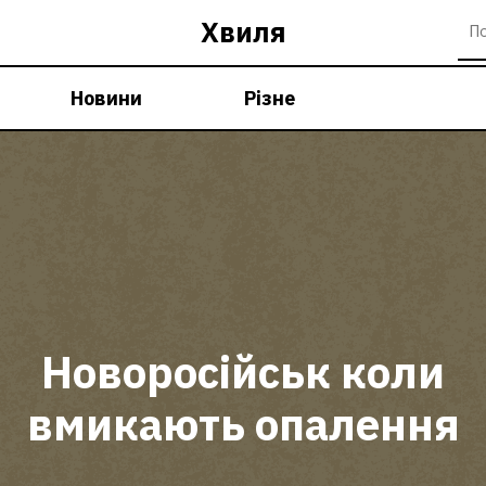
Хвиля
Новини
Різне
Новоросійськ коли
вмикають опалення