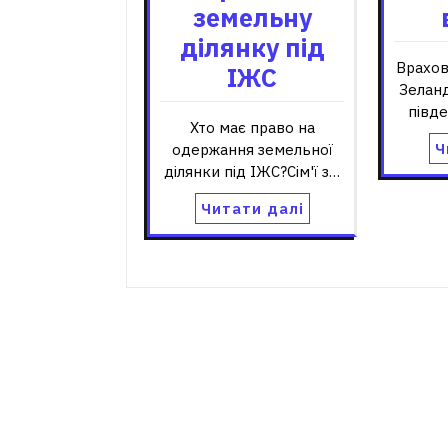
земельну
ділянку під
Врахов
ІЖС
Зеланд
півде
Хто має право на
Ч
одержання земельної
ділянки під ІЖС?Сім'ї з…
Читати далі