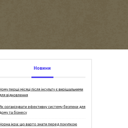
Новини
Чому перші місяці після інсульту є вирішальними
для відновлення
Як організувати ефективну систему безпеки для
дому та бізнесу
Чорна ікра: що варто знати перед покупкою