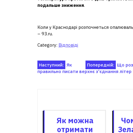
подальше зниження
.
Коли вмикають опалення 
Коли у Краснодарі розпочнеться опалювал
– 93.ru.
Category:
Відповіді
Навігація
Наступний:
Як
Попередній:
Що роз
правильно писати верхнє з'єднання літер
записів
Пов'я
Як можна
Чом
отримати
Зел