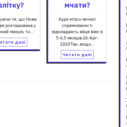
влітку?
мчати?
уючи те, що Нова
Кури м'ясо-яєчної
ія розташована у
спрямованості
нній півкулі, то…
відкладають яйця вже в
5-6,5 місяців.26-Apr-
итати далі
2020Так, якщо…
Читати далі