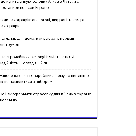
Где купить умную колонку Алиса в Латвии с
доставкой по всей Европе
Види тахографів: аналогові, цифрові та смарт-
тахографи
Паяльник для дома: как выбрать первый
инструмент
Електрочайники DeLonghi: якість, стиль і
надійність — огляд лінійки
Жіноче взуття від виробника: чому це вигідніше і
як не помилитися з вибором
Де і як оформити страховку для вʼїзду в Україну
іноземцю.