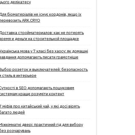
цього делікатесу
Для біоматеріалів не існує кордонів, якщо їх
перевозить ARK.CRYO
Доставка стройматериалов: как не потерять
время и деньги на строительной площадке
Українська мова у 7 класі без хаосу: як домашні
завдання допомагають писати грамотніше
Выбор розеток и выключателей: безопасность
и стиль в интерьере
Сутності в SEO допомагають пошуковим
системам краще розуміти контент
7 міфів про китайський чай, у які досі вірять
багато людей
Міжкімнатні двері: практичний гід для вибору
без розчарувань