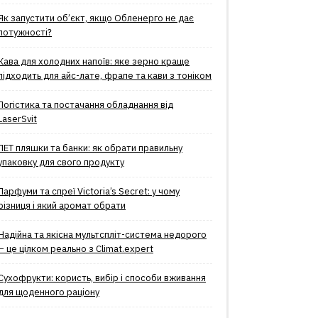
Як запустити об’єкт, якщо Обленерго не дає
потужності?
Кава для холодних напоїв: яке зерно краще
підходить для айс-лате, фрапе та кави з тоніком
Логістика та постачання обладнання від
LaserSvit
ПЕТ пляшки та банки: як обрати правильну
упаковку для свого продукту
Парфуми та спреї Victoria’s Secret: у чому
різниця і який аромат обрати
Надійна та якісна мультспліт-система недорого
– це цілком реально з Climat.еxpert
Сухофрукти: користь, вибір і способи вживання
для щоденного раціону