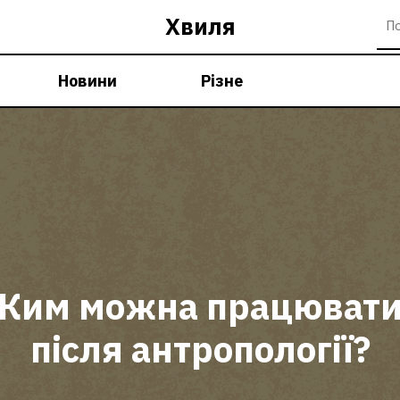
Хвиля
Новини
Різне
Ким можна працюват
після антропології?