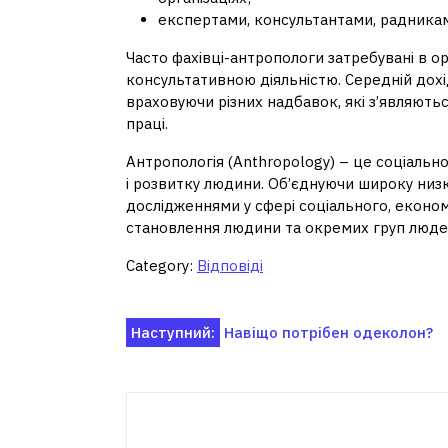
експертами, консультантами, радника
Часто фахівці-антропологи затребувані в 
консультативною діяльністю. Середній дохі
враховуючи різних надбавок, які з’являютьс
праці.
Антропологія (Anthropology) – це соціальн
і розвитку людини. Об’єднуючи широку низ
дослідженнями у сфері соціального, економі
становлення людини та окремих груп люде
Category:
Відповіді
Навігація
Наступний:
Навіщо потрібен одеколон?
записів
Пов'я