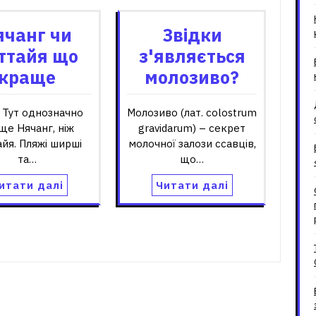
ячанг чи
Звідки
ттайя що
з'являється
краще
молозиво?
 Тут однозначно
Молозиво (лат. colostrum
ще Нячанг, ніж
gravidarum) – секрет
йя. Пляжі ширші
молочної залози ссавців,
та…
що…
итати далі
Читати далі