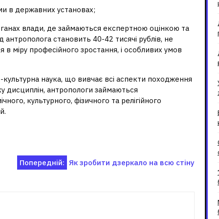
ми в державних установах;
органах влади, де займаються експертною оцінкою та
д антрополога становить 40-42 тисячі рублів, не
я в міру професійного зростання, і особливих умов
о-культурна наука, що вивчає всі аспекти походження
ку дисциплін, антропологи займаються
чного, культурного, фізичного та релігійного
й.
Попередній:
Як зробити дзеркало на всю стіну
зані записи