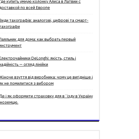
Где купить умную колонку Алиса в Латвии с
доставкой по всей Европе
Види тахографів: аналогові, цифрові та смарт-
тахографи
Паяльник для дома: как выбрать первый
инструмент
Електрочайники DeLonghi: якість, стиль і
надійність — огляд лінійки
Жіноче взуття від виробника: чому це вигідніше і
як не помилитися з вибором
Де і як оформити страховку для вʼїзду в Україну
іноземцю.