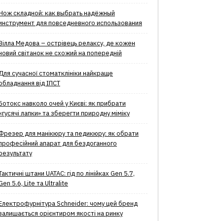
Нож складной: как выбрать надёжный
инструмент для повседневного использования
Вілла Медова – острівець релаксу, де кожен
новий світанок не схожий на попередній
Для сучасної стоматклініки найкраще
обладнання від ІПСТ
Ботокс навколо очей у Києві: як прибрати
«гусячі лапки» та зберегти природну міміку
Фрезер для манікюру та педикюру: як обрати
професійний апарат для бездоганного
результату
Тактичні штани UATAC: гід по лінійках Gen 5.7,
Gen 5.6, Lite та Ultralite
Електрофурнітура Schneider: чому цей бренд
залишається орієнтиром якості на ринку