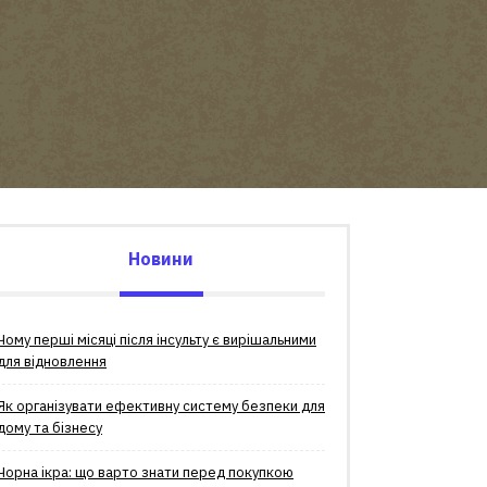
Новини
Чому перші місяці після інсульту є вирішальними
для відновлення
Як організувати ефективну систему безпеки для
дому та бізнесу
Чорна ікра: що варто знати перед покупкою