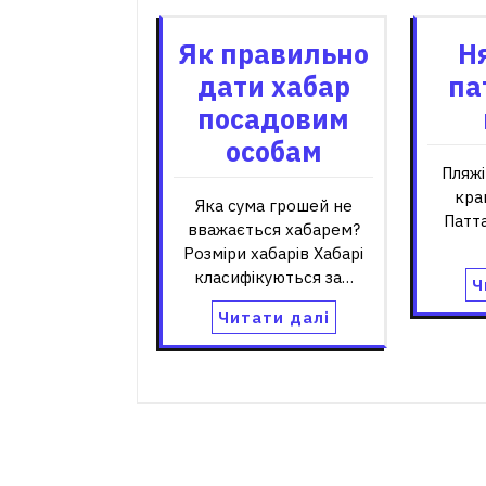
Як правильно
Н
дати хабар
па
посадовим
особам
Пляжі
кра
Яка сума грошей не
Патта
вважається хабарем?
Розміри хабарів Хабарі
класифікуються за…
Ч
Читати далі