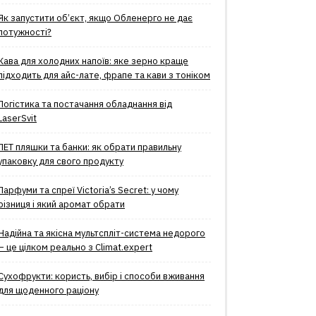
Як запустити об’єкт, якщо Обленерго не дає
потужності?
Кава для холодних напоїв: яке зерно краще
підходить для айс-лате, фрапе та кави з тоніком
Логістика та постачання обладнання від
LaserSvit
ПЕТ пляшки та банки: як обрати правильну
упаковку для свого продукту
Парфуми та спреї Victoria’s Secret: у чому
різниця і який аромат обрати
Надійна та якісна мультспліт-система недорого
– це цілком реально з Climat.еxpert
Сухофрукти: користь, вибір і способи вживання
для щоденного раціону