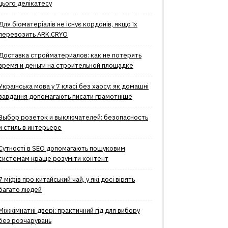
цього делікатесу
Для біоматеріалів не існує кордонів, якщо їх
перевозить ARK.CRYO
Доставка стройматериалов: как не потерять
время и деньги на строительной площадке
Українська мова у 7 класі без хаосу: як домашні
завдання допомагають писати грамотніше
Выбор розеток и выключателей: безопасность
и стиль в интерьере
Сутності в SEO допомагають пошуковим
системам краще розуміти контент
7 міфів про китайський чай, у які досі вірять
багато людей
Міжкімнатні двері: практичний гід для вибору
без розчарувань